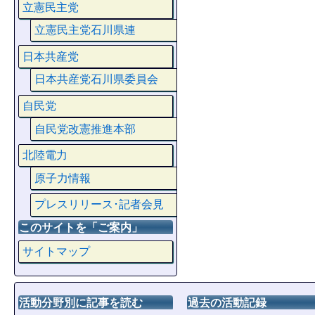
立憲民主党
立憲民主党石川県連
日本共産党
日本共産党石川県委員会
自民党
自民党改憲推進本部
北陸電力
原子力情報
プレスリリース･記者会見
このサイトを「ご案内」
サイトマップ
活動分野別に記事を読む
過去の活動記録