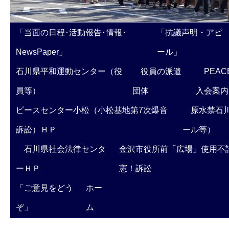
「当面の日程･活動報告･情報･
「抗議声明・アピ
NewsPaper」
ール」
石川県平和運動センター（役
役員の派遣
PEAC
員等）
団体
入会案内
ピースセンター小松（小松基地第7次爆音
原水禁石川
訴訟）ＨＰ
ール等）
石川県社会法律センタ
金沢市役所前「広場」使用不
ーＨＰ
憲！訴訟
「ご意見をどう
ホー
ぞ」
ム