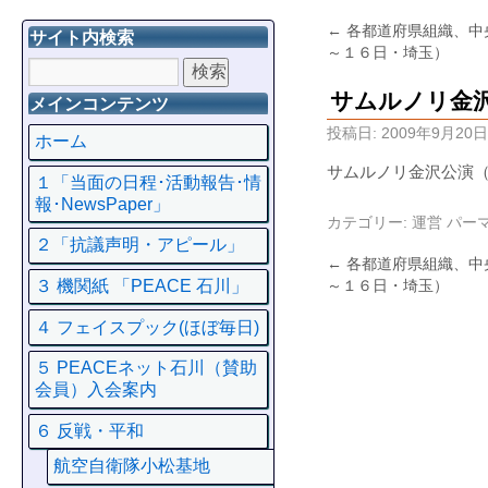
←
各都道府県組織、中
サイト内検索
～１６日・埼玉）
サムルノリ金
メインコンテンツ
投稿日:
2009年9月20日
ホーム
サムルノリ金沢公演
１「当面の日程･活動報告･情
報･NewsPaper」
カテゴリー:
運営
パー
２「抗議声明・アピール」
←
各都道府県組織、中
～１６日・埼玉）
３ 機関紙 「PEACE 石川」
４ フェイスプック(ほぼ毎日)
５ PEACEネット石川（賛助
会員）入会案内
６ 反戦・平和
航空自衛隊小松基地