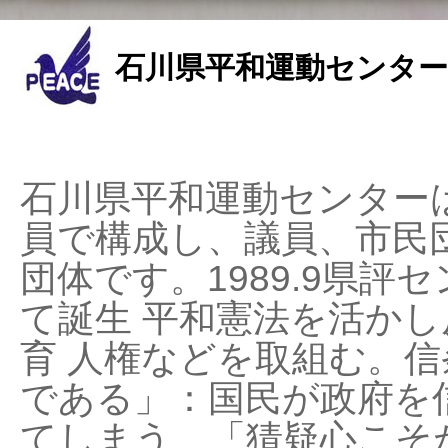
石川県平和運動センター
石川県平和運動センターは
員で構成し、議員、市民
団体です。1989.9県評セ
て誕生 平和憲法を活かし反
育 人権などを取組む。
である」：国民が政府を
てしまう、「猜疑心こそ