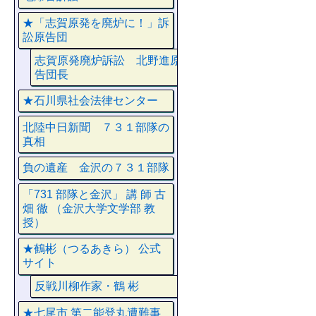
★「志賀原発を廃炉に！」訴
訟原告団
志賀原発廃炉訴訟 北野進原
告団長
★石川県社会法律センター
北陸中日新聞 ７３１部隊の
真相
負の遺産 金沢の７３１部隊
「731 部隊と金沢」 講 師 古
畑 徹 （金沢大学文学部 教
授）
★鶴彬（つるあきら） 公式
サイト
反戦川柳作家・鶴 彬
★七尾市 第二能登丸遭難事