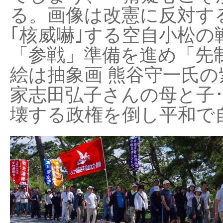
る。画像は改憲に反対する
｢核威嚇｣する空自小松の
「参戦」準備を進め「先
絵は抽象画 熊谷守一氏の
家志田弘子さんの母と子
壊する政権を倒し平和で