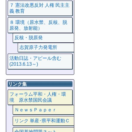
７ 憲法改悪反対 人権 民主主
義 教育
８ 環境（原水禁、反核、脱
原発、放射能）
反核・脱原発
志賀原子力発電所
活動日誌・アピール含む
(2013.6.13～)
リンク集
フォーラム平和・人権・環
境 原水禁国民会議
ＮｅｗｓＰａｐｅｒ
リンク 単産･県平和運動Ｃ
全国基地問題ネット