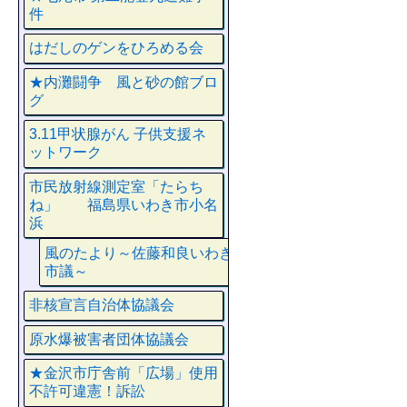
件
はだしのゲンをひろめる会
★内灘闘争 風と砂の館ブロ
グ
3.11甲状腺がん 子供支援ネ
ットワーク
市民放射線測定室「たらち
ね」 福島県いわき市小名
浜
風のたより～佐藤和良いわき
市議～
非核宣言自治体協議会
原水爆被害者団体協議会
★金沢市庁舎前「広場」使用
不許可違憲！訴訟