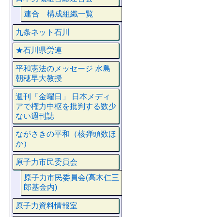
連合 構成組織一覧
九条ネット石川
★石川県労連
平和憲法のメッセージ 水島
朝穂早大教授
週刊「金曜日」 日本メディ
アで権力中枢を批判する数少
ない週刊誌
ながさきの平和（核弾頭数ほ
か）
原子力市民委員会
原子力市民委員会(高木仁三
郎基金内)
原子力資料情報室