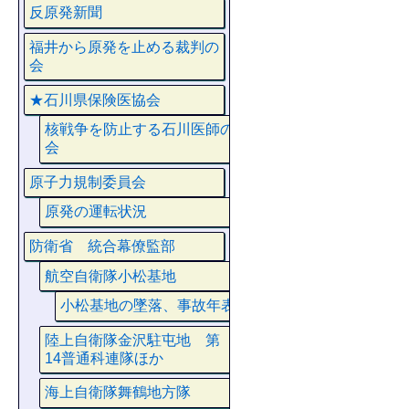
反原発新聞
福井から原発を止める裁判の
会
★石川県保険医協会
核戦争を防止する石川医師の
会
原子力規制委員会
原発の運転状況
防衛省 統合幕僚監部
航空自衛隊小松基地
小松基地の墜落、事故年表
陸上自衛隊金沢駐屯地 第
14普通科連隊ほか
海上自衛隊舞鶴地方隊