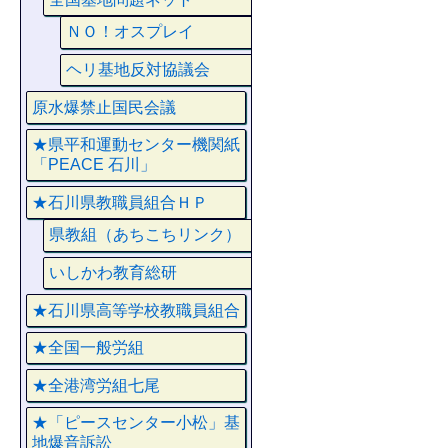
ＮＯ！オスプレイ
ヘリ基地反対協議会
原水爆禁止国民会議
★県平和運動センター機関紙
「PEACE 石川」
★石川県教職員組合ＨＰ
県教組（あちこちリンク）
いしかわ教育総研
★石川県高等学校教職員組合
★全国一般労組
★全港湾労組七尾
★「ピースセンター小松」基
地爆音訴訟