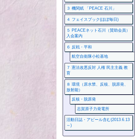
３ 機関紙 「PEACE 石川」
４ フェイスプック(ほぼ毎日)
５ PEACEネット石川（賛助会員）
入会案内
６ 反戦・平和
航空自衛隊小松基地
７ 憲法改悪反対 人権 民主主義 教
育
８ 環境（原水禁、反核、脱原発、
放射能）
反核・脱原発
志賀原子力発電所
活動日誌・アピール含む(2013.6.13
～)