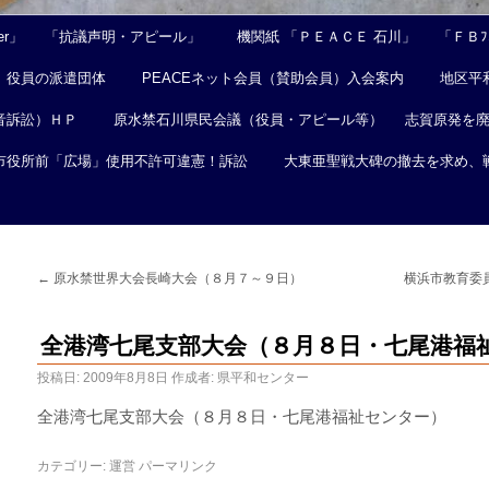
er」
「抗議声明・アピール」
機関紙 「ＰＥＡＣＥ 石川」
「ＦＢﾌｪ
役員の派遣団体
PEACEネット会員（賛助会員）入会案内
地区平
音訴訟）ＨＰ
原水禁石川県民会議（役員・アピール等）
志賀原発を
市役所前「広場」使用不許可違憲！訴訟
大東亜聖戦大碑の撤去を求め、
←
原水禁世界大会長崎大会（８月７～９日）
横浜市教育委
全港湾七尾支部大会（８月８日・七尾港福
投稿日:
2009年8月8日
作成者:
県平和センター
全港湾七尾支部大会（８月８日・七尾港福祉センター）
カテゴリー:
運営
パーマリンク