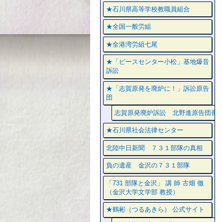
★石川県高等学校教職員組合
★全国一般労組
★全港湾労組七尾
★「ピースセンター小松」基地爆音
訴訟
★「志賀原発を廃炉に！」訴訟原告
団
志賀原発廃炉訴訟 北野進原告団長
★石川県社会法律センター
北陸中日新聞 ７３１部隊の真相
負の遺産 金沢の７３１部隊
「731 部隊と金沢」 講 師 古畑 徹
（金沢大学文学部 教授）
★鶴彬（つるあきら） 公式サイト