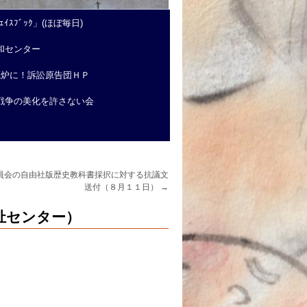
ｲｽﾌﾞｯｸ」(ほぼ毎日)
和センター
廃炉に！訴訟原告団ＨＰ
戦争の美化を許さない会
員会の自由社版歴史教科書採択に対する抗議文
送付（８月１１日）
→
祉センター）