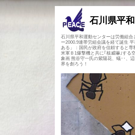
石川県平和
石川県平和運動センターは労働組合と
ー2000.9連帯労組会議を経て誕生
ある」：国民が政府を信頼すると専
米軍Ｂ1爆撃機と共に｢核威嚇｣す
象画 熊谷守一氏の紫陽花、蟻･･、
界を創ろう！