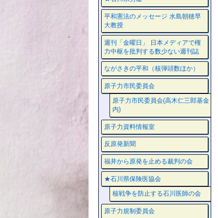
平和憲法のメッセージ 水島朝穂早
大教授
週刊「金曜日」 日本メディアで権
力中枢を批判する数少ない週刊誌
ながさきの平和（核弾頭数ほか）
原子力市民委員会
原子力市民委員会(高木仁三郎基金
内)
原子力資料情報室
反原発新聞
福井から原発を止める裁判の会
★石川県保険医協会
核戦争を防止する石川医師の会
原子力規制委員会