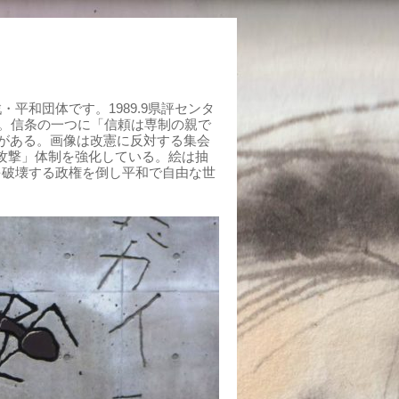
平和団体です。1989.9県評センタ
組む。信条の一つに「信頼は専制の親で
がある。画像は改憲に反対する集会
制攻撃」体制を強化している。絵は抽
を破壊する政権を倒し平和で自由な世