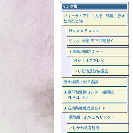
リンク集
フォーラム平和・人権・環境 原水
禁国民会議
ＮｅｗｓＰａｐｅｒ
リンク 単産･県平和運動Ｃ
全国基地問題ネット
ＮＯ！オスプレイ
ヘリ基地反対協議会
原水爆禁止国民会議
★県平和運動センター機関紙
「PEACE 石川」
★石川県教職員組合ＨＰ
県教組（あちこちリンク）
いしかわ教育総研