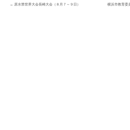
←
原水禁世界大会長崎大会（８月７～９日）
横浜市教育委