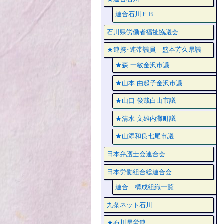
連合石川ＦＢ
石川県労働者福祉協議会
★連携･連帯議員 盛本芳久県議
★森 一敏金沢市議
★山本 由起子金沢市議
★山口 俊哉白山市議
★清水 文雄内灘町議
★山添和良七尾市議
日本弁護士会連合会
日本労働組合総連合会
連合 構成組織一覧
九条ネット石川
★石川県労連