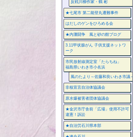
反戦川柳作家・鶴 彬
★七尾市 第二能登丸遭難事件
はだしのゲンをひろめる会
★内灘闘争 風と砂の館ブログ
3.11甲状腺がん 子供支援ネットワ
ーク
市民放射線測定室「たらちね」
福島県いわき市小名浜
風のたより～佐藤和良いわき市議～
非核宣言自治体協議会
原水爆被害者団体協議会
★金沢市庁舎前「広場」使用不許可
違憲！訴訟
★自治労石川県本部
★連合石川