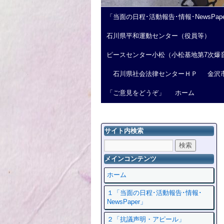
「当面の日程･活動報告･情報･NewsPap
石川県平和運動センター（役員等）
ピースセンター小松（小松基地第7次爆
石川県社会法律センターＨＰ
金沢
「ご意見をどうぞ」
ホーム
サイト内検索
メインコンテンツ
ホーム
１「当面の日程･活動報告･情報･
NewsPaper」
２「抗議声明・アピール」