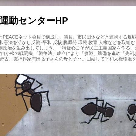
運動センターHP
PEACEネット会員で構成し、議員、市民団体などと連携する反戦・
 平和憲法を活かし反戦･平和 反核 脱原発 環境 教育 人権などを取
制政治を生み出してしまう、「猜疑心こそが民主主義国家を作る」
る空自小松の戦闘機 「戦争法」成立により「参戦」準備を進め「先
辺野古、友禅作家志田弘子さんの母と子･･。団結して平和人権環境