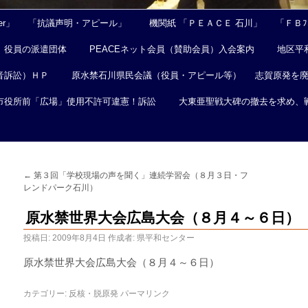
er」
「抗議声明・アピール」
機関紙 「ＰＥＡＣＥ 石川」
「ＦＢﾌｪ
役員の派遣団体
PEACEネット会員（賛助会員）入会案内
地区平
音訴訟）ＨＰ
原水禁石川県民会議（役員・アピール等）
志賀原発を
市役所前「広場」使用不許可違憲！訴訟
大東亜聖戦大碑の撤去を求め、
←
第３回「学校現場の声を聞く」連続学習会（８月３日・フ
レンドパーク石川）
原水禁世界大会広島大会（８月４～６日）
投稿日:
2009年8月4日
作成者:
県平和センター
原水禁世界大会広島大会（８月４～６日）
カテゴリー:
反核・脱原発
パーマリンク