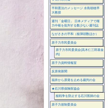
平和憲法のメッセージ 水島朝穂早
大教授
週刊「金曜日」 日本メディアで権
力中枢を批判する数少ない週刊誌
ながさきの平和（核弾頭数ほか）
原子力市民委員会
原子力市民委員会(高木仁三郎基金
内)
原子力資料情報室
反原発新聞
福井から原発を止める裁判の会
★石川県保険医協会
核戦争を防止する石川医師の会
原子力規制委員会