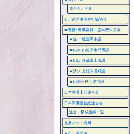
連合石川ＦＢ
石川県労働者福祉協議会
★連携･連帯議員 盛本芳久県議
★森 一敏金沢市議
★山本 由起子金沢市議
★山口 俊哉白山市議
★清水 文雄内灘町議
★山添和良七尾市議
日本弁護士会連合会
日本労働組合総連合会
連合 構成組織一覧
九条ネット石川
★石川県労連