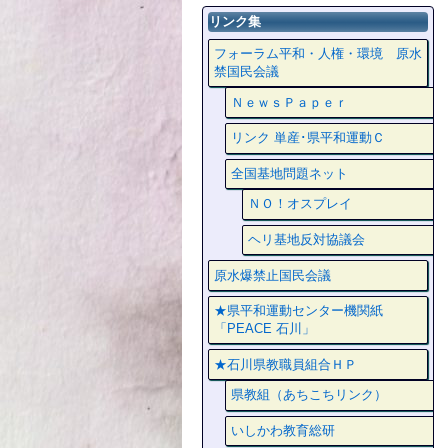
リンク集
フォーラム平和・人権・環境 原水
禁国民会議
ＮｅｗｓＰａｐｅｒ
リンク 単産･県平和運動Ｃ
全国基地問題ネット
ＮＯ！オスプレイ
ヘリ基地反対協議会
原水爆禁止国民会議
★県平和運動センター機関紙
「PEACE 石川」
★石川県教職員組合ＨＰ
県教組（あちこちリンク）
いしかわ教育総研