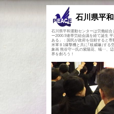
石川県平和
石川県平和運動センターは労働組合と
ー2000.9連帯労組会議を経て誕生
ある」：国民が政府を信頼すると専
米軍Ｂ1爆撃機と共に｢核威嚇｣す
象画 熊谷守一氏の紫陽花、蟻･･、
界を創ろう！