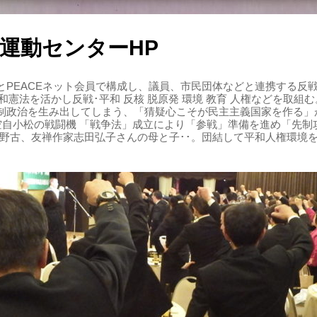
運動センターHP
PEACEネット会員で構成し、議員、市民団体などと連携する反戦・
 平和憲法を活かし反戦･平和 反核 脱原発 環境 教育 人権などを取
制政治を生み出してしまう、「猜疑心こそが民主主義国家を作る」
る空自小松の戦闘機 「戦争法」成立により「参戦」準備を進め「先
辺野古、友禅作家志田弘子さんの母と子･･。団結して平和人権環境