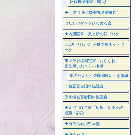
反戦川柳作家・鶴 彬
★七尾市 第二能登丸遭難事件
はだしのゲンをひろめる会
★内灘闘争 風と砂の館ブログ
3.11甲状腺がん 子供支援ネットワ
ーク
市民放射線測定室「たらちね」
福島県いわき市小名浜
風のたより～佐藤和良いわき市議～
非核宣言自治体協議会
原水爆被害者団体協議会
★金沢市庁舎前「広場」使用不許可
違憲！訴訟
★自治労石川県本部
★連合石川