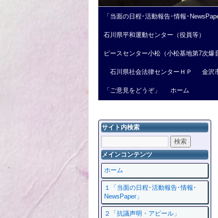
「当面の日程･活動報告･情報･NewsPap
石川県平和運動センター（役員等）
ピースセンター小松（小松基地第7次爆
石川県社会法律センターＨＰ
金沢
「ご意見をどうぞ」
ホーム
サイト内検索
メインコンテンツ
ホーム
１「当面の日程･活動報告･情報･
NewsPaper」
２「抗議声明・アピール」