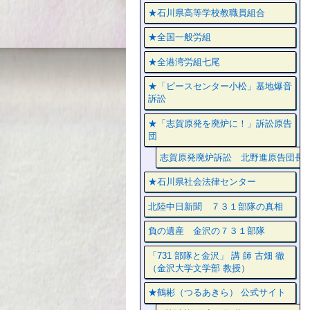
★石川県高等学校教職員組合
★全国一般労組
★全港湾労組七尾
★「ピースセンター小松」基地爆音
訴訟
★「志賀原発を廃炉に！」訴訟原告
団
志賀原発廃炉訴訟 北野進原告団長
★石川県社会法律センター
北陸中日新聞 ７３１部隊の真相
負の遺産 金沢の７３１部隊
「731 部隊と金沢」 講 師 古畑 徹
（金沢大学文学部 教授）
★鶴彬（つるあきら） 公式サイト