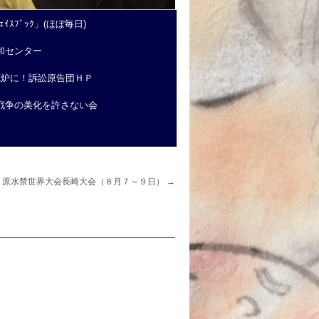
ｲｽﾌﾞｯｸ」(ほぼ毎日)
和センター
廃炉に！訴訟原告団ＨＰ
戦争の美化を許さない会
原水禁世界大会長崎大会（８月７～９日）
→