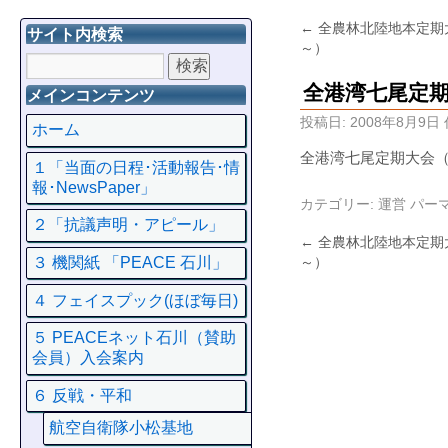
←
全農林北陸地本定期
サイト内検索
～）
全港湾七尾定
メインコンテンツ
投稿日:
2008年8月9日
ホーム
全港湾七尾定期大会
１「当面の日程･活動報告･情
報･NewsPaper」
カテゴリー:
運営
パー
２「抗議声明・アピール」
←
全農林北陸地本定期
～）
３ 機関紙 「PEACE 石川」
４ フェイスプック(ほぼ毎日)
５ PEACEネット石川（賛助
会員）入会案内
６ 反戦・平和
航空自衛隊小松基地