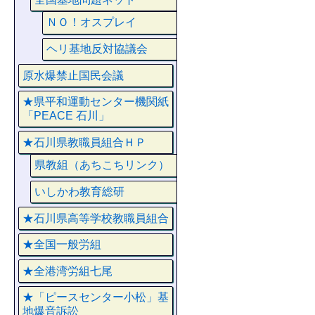
ＮＯ！オスプレイ
ヘリ基地反対協議会
原水爆禁止国民会議
★県平和運動センター機関紙
「PEACE 石川」
★石川県教職員組合ＨＰ
県教組（あちこちリンク）
いしかわ教育総研
★石川県高等学校教職員組合
★全国一般労組
★全港湾労組七尾
★「ピースセンター小松」基
地爆音訴訟