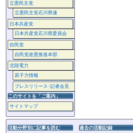
立憲民主党
立憲民主党石川県連
日本共産党
日本共産党石川県委員会
自民党
自民党改憲推進本部
北陸電力
原子力情報
プレスリリース･記者会見
このサイトを「ご案内」
サイトマップ
活動分野別に記事を読む
過去の活動記録