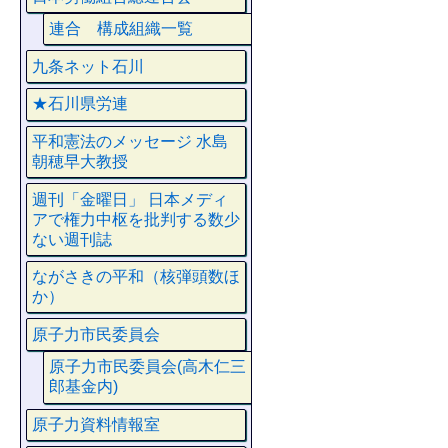
連合 構成組織一覧
九条ネット石川
★石川県労連
平和憲法のメッセージ 水島
朝穂早大教授
週刊「金曜日」 日本メディ
アで権力中枢を批判する数少
ない週刊誌
ながさきの平和（核弾頭数ほ
か）
原子力市民委員会
原子力市民委員会(高木仁三
郎基金内)
原子力資料情報室