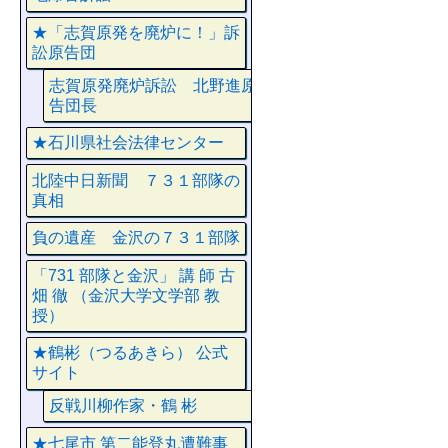
★「志賀原発を廃炉に！」訴
訟原告団
志賀原発廃炉訴訟 北野進原
告団長
★石川県社会法律センター
北陸中日新聞 ７３１部隊の
真相
負の遺産 金沢の７３１部隊
「731 部隊と金沢」 講 師 古
畑 徹 （金沢大学文学部 教
授）
★鶴彬（つるあきら） 公式
サイト
反戦川柳作家・鶴 彬
★七尾市 第二能登丸遭難事