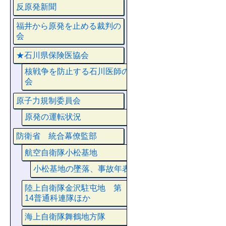
反原発新聞
福井から原発を止める裁判の
会
★石川県保険医協会
核戦争を防止する石川医師の
会
原子力規制委員会
原発の運転状況
防衛省 統合幕僚監部
航空自衛隊小松基地
小松基地の墜落、事故年表
陸上自衛隊金沢駐屯地 第
14普通科連隊ほか
海上自衛隊舞鶴地方隊