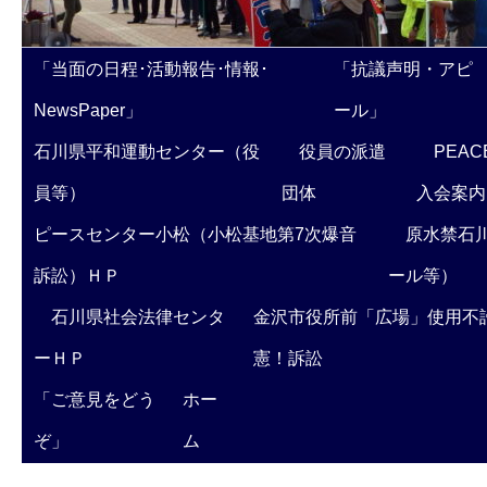
「当面の日程･活動報告･情報･
「抗議声明・アピ
NewsPaper」
ール」
石川県平和運動センター（役
役員の派遣
PEAC
員等）
団体
入会案内
ピースセンター小松（小松基地第7次爆音
原水禁石川
訴訟）ＨＰ
ール等）
石川県社会法律センタ
金沢市役所前「広場」使用不
ーＨＰ
憲！訴訟
「ご意見をどう
ホー
ぞ」
ム