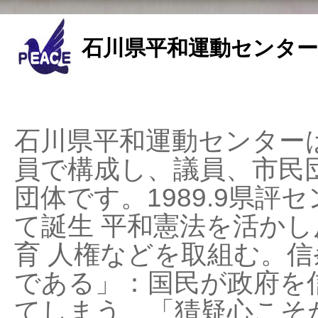
石川県平和運動センター
石川県平和運動センターは
員で構成し、議員、市民
団体です。1989.9県評セ
て誕生 平和憲法を活かし反
育 人権などを取組む。
である」：国民が政府を
てしまう、「猜疑心こそ