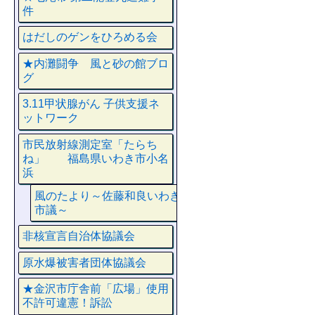
件
はだしのゲンをひろめる会
★内灘闘争 風と砂の館ブロ
グ
3.11甲状腺がん 子供支援ネ
ットワーク
市民放射線測定室「たらち
ね」 福島県いわき市小名
浜
風のたより～佐藤和良いわき
市議～
非核宣言自治体協議会
原水爆被害者団体協議会
★金沢市庁舎前「広場」使用
不許可違憲！訴訟