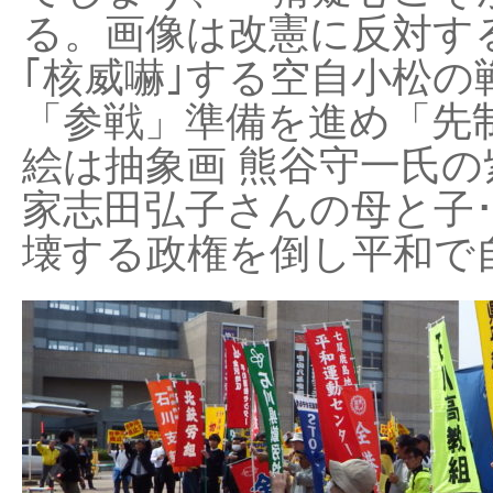
る。画像は改憲に反対する
｢核威嚇｣する空自小松の
「参戦」準備を進め「先
絵は抽象画 熊谷守一氏の
家志田弘子さんの母と子
壊する政権を倒し平和で