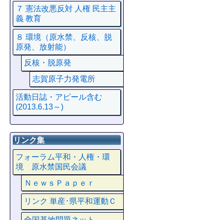
７ 憲法改悪反対 人権 民主主
義 教育
８ 環境（原水禁、反核、脱
原発、放射能）
反核・脱原発
志賀原子力発電所
活動日誌・アピール含む
(2013.6.13～)
リンク集
フォーラム平和・人権・環
境 原水禁国民会議
ＮｅｗｓＰａｐｅｒ
リンク 単産･県平和運動Ｃ
全国基地問題ネット