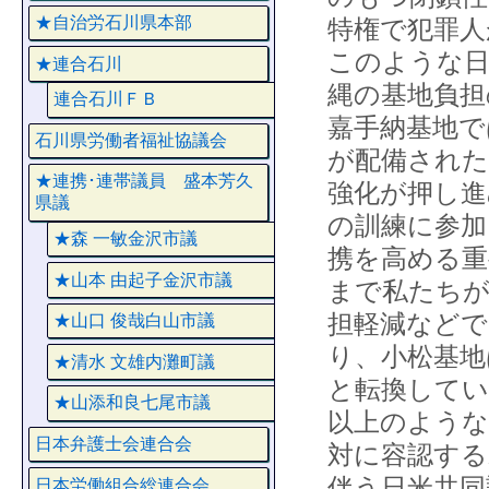
★自治労石川県本部
特権で犯罪人
このような日
★連合石川
縄の基地負担
連合石川ＦＢ
嘉手納基地で
石川県労働者福祉協議会
が配備された
★連携･連帯議員 盛本芳久
強化が押し進
県議
の訓練に参加
★森 一敏金沢市議
携を高める重
★山本 由起子金沢市議
まで私たちが
担軽減などで
★山口 俊哉白山市議
り、小松基地
★清水 文雄内灘町議
と転換して
★山添和良七尾市議
以上のような
日本弁護士会連合会
対に容認す
伴う日米共同
日本労働組合総連合会