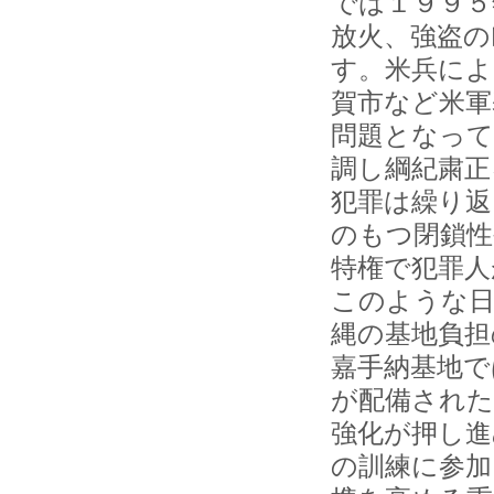
では１９９５
放火、強盗の
す。米兵によ
賀市など米軍
問題となって
調し綱紀粛正
犯罪は繰り返
のもつ閉鎖性
特権で犯罪人
このような日
縄の基地負担
嘉手納基地で
が配備された
強化が押し進
の訓練に参加