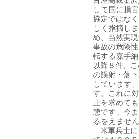
古屋高裁金沢
して国に損害
協定ではなく
しく指摘しま
め、当然実現
事故の危険性
転する嘉手納
以降８件。こ
の誤射・落下
しています。
す。これに対
止を求めても
態です。今ま
るをえませ
米軍兵士に