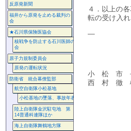
反原発新聞
４．以上の各
福井から原発を止める裁判の
転の受け入れ
会
★石川県保険医協会
—
核戦争を防止する石川医師の
会
原子力規制委員会
原発の運転状況
小 松 市 
防衛省 統合幕僚監部
西 村 徹 
航空自衛隊小松基地
小松基地の墜落、事故年表
陸上自衛隊金沢駐屯地 第
14普通科連隊ほか
海上自衛隊舞鶴地方隊