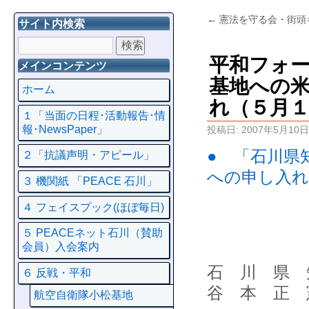
←
憲法を守る会・街頭
サイト内検索
平和フォ
メインコンテンツ
基地への
ホーム
れ（５月
１「当面の日程･活動報告･情
報･NewsPaper」
投稿日:
2007年5月10日
● 「石川県
２「抗議声明・アピール」
への申し入れ
３ 機関紙 「PEACE 石川」
４ フェイスプック(ほぼ毎日)
５ PEACEネット石川（賛助
会員）入会案内
石 川 県 
６ 反戦・平和
谷 本 正 
航空自衛隊小松基地