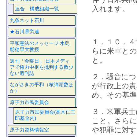
入れます。
連合 構成組織一覧
九条ネット石川
★石川県労連
１．１０．４
平和憲法のメッセージ 水島
朝穂早大教授
らに米軍との
と。
週刊「金曜日」 日本メディ
アで権力中枢を批判する数少
ない週刊誌
２．騒音につ
が行政上の責
ながさきの平和（核弾頭数ほ
か）
め、その基準
原子力市民委員会
３．米軍兵士
原子力市民委員会(高木仁三
郎基金内)
こと。さらに
や犯罪に対す
原子力資料情報室