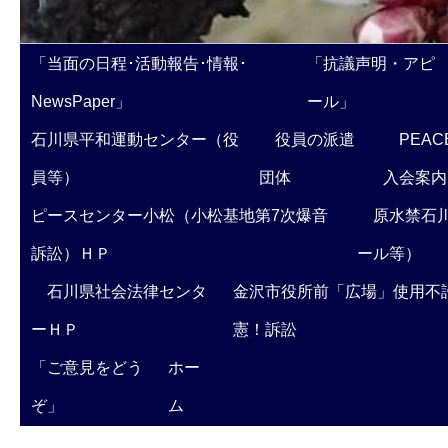
「当面の日程･活動報告･情報･
「抗議声明・アピ
NewsPaper」
ール」
石川県平和運動センター（役
役員の派遣
PEAC
員等）
団体
入会案内
ピースセンター小松（小松基地第7次爆音
原水禁石川
訴訟）ＨＰ
ール等）
石川県社会法律センタ
金沢市役所前「広場」使用不
ーＨＰ
憲！訴訟
「ご意見をどう
ホー
ぞ」
ム