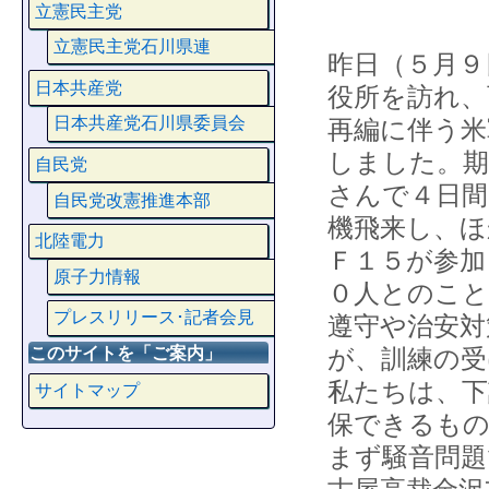
立憲民主党
立憲民主党石川県連
昨日（５月９
日本共産党
役所を訪れ、
日本共産党石川県委員会
再編に伴う米
しました。期
自民党
さんで４日間
自民党改憲推進本部
機飛来し、ほ
北陸電力
Ｆ１５が参加
原子力情報
０人とのこと
プレスリリース･記者会見
遵守や治安対
このサイトを「ご案内」
が、訓練の受
私たちは、下
サイトマップ
保できるも
まず騒音問題