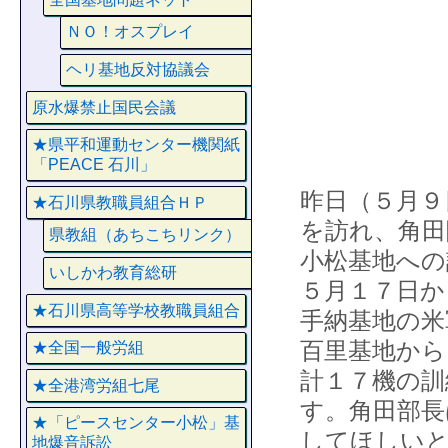
ＮＯ！オスプレイ
ヘリ基地反対協議会
原水爆禁止国民会議
★県平和運動センター機関紙
「PEACE 石川」
昨日（５月９
★石川県教職員組合ＨＰ
を訪れ、角田
県教組（あちこちリンク）
小松基地への
いしかわ教育総研
５月１７日か
★石川県高等学校教職員組合
手納基地の米
百里基地から
★全国一般労組
計１７機の訓
★全港湾労組七尾
す。角田部長
★「ピースセンター小松」基
してほしい
地爆音訴訟