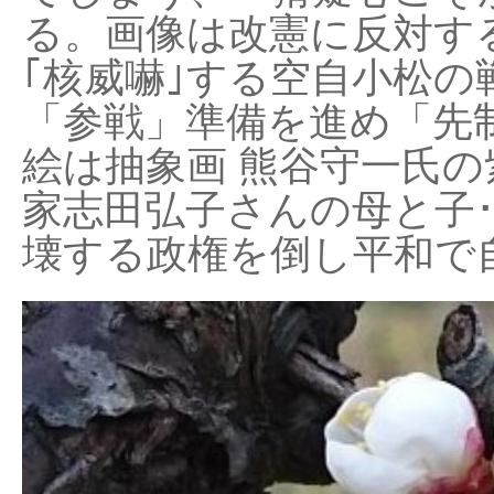
る。画像は改憲に反対する
｢核威嚇｣する空自小松の
「参戦」準備を進め「先
絵は抽象画 熊谷守一氏の
家志田弘子さんの母と子
壊する政権を倒し平和で