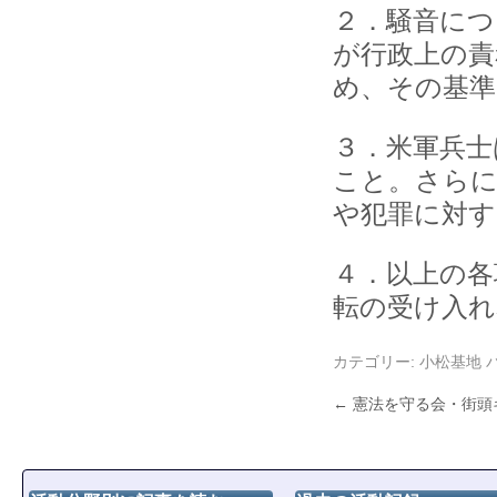
２．騒音につ
が行政上の責
め、その基準
３．米軍兵士
こと。さらに
や犯罪に対す
４．以上の各
転の受け入れ
カテゴリー:
小松基地
←
憲法を守る会・街頭