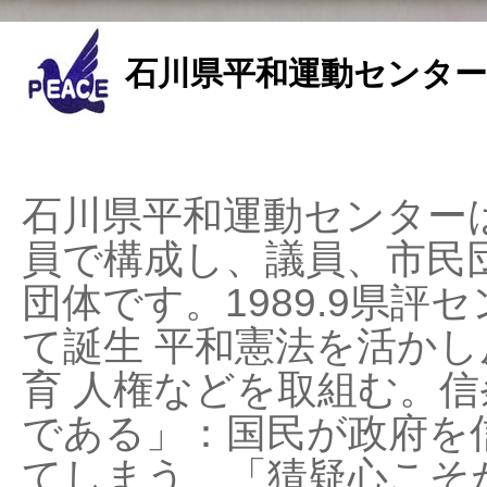
石川県平和運動センター
石川県平和運動センターは
員で構成し、議員、市民
団体です。1989.9県評セ
て誕生 平和憲法を活かし反
育 人権などを取組む。
である」：国民が政府を
てしまう、「猜疑心こそ