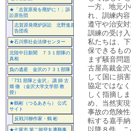
一方、地元小
★「志賀原発を廃炉に！」訴
れ、訓練内容
訟原告団
遵守や治安対
志賀原発廃炉訴訟 北野進原
告団長
訓練の受け入
私たちは、下
★石川県社会法律センター
保できるも
北陸中日新聞 ７３１部隊の
まず騒音問題
真相
古屋高裁金沢
負の遺産 金沢の７３１部隊
して国に損害
「731 部隊と金沢」 講 師 古
協定ではなく
畑 徹 （金沢大学文学部 教
授）
しく指摘しま
め、当然実現
★鶴彬（つるあきら） 公式
サイト
事故の危険性
反戦川柳作家・鶴 彬
転する嘉手納
以降８件。こ
★七尾市 第二能登丸遭難事