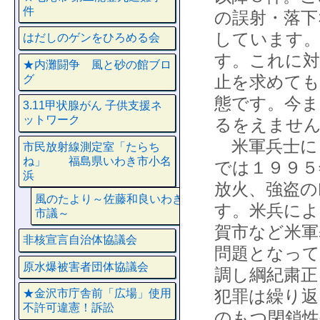
件
の誤射・落下
しています。
はだしのゲンをひろめる会
す。これに対
★内灘闘争 風と砂の館ブロ
止を求めても
グ
態です。今ま
3.11甲状腺がん 子供支援ネ
ットワーク
るをえませ
米軍兵士に
市民放射線測定室「たらち
ね」 福島県いわき市小名
では１９９５
浜
放火、強盗の
風のたより～佐藤和良いわき
す。米兵によ
市議～
賀市など米軍
非核宣言自治体協議会
問題となって
原水爆被害者団体協議会
調し綱紀粛正
犯罪は繰り返
★金沢市庁舎前「広場」使用
不許可違憲！訴訟
のもつ閉鎖性