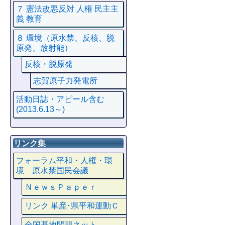
７ 憲法改悪反対 人権 民主主
義 教育
８ 環境（原水禁、反核、脱
原発、放射能）
反核・脱原発
志賀原子力発電所
活動日誌・アピール含む
(2013.6.13～)
リンク集
フォーラム平和・人権・環
境 原水禁国民会議
ＮｅｗｓＰａｐｅｒ
リンク 単産･県平和運動Ｃ
全国基地問題ネット