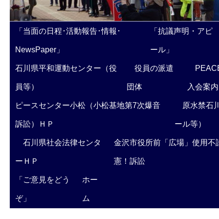
「当面の日程･活動報告･情報･
「抗議声明・アピ
NewsPaper」
ール」
石川県平和運動センター（役
役員の派遣
PEAC
員等）
団体
入会案内
ピースセンター小松（小松基地第7次爆音
原水禁石川
訴訟）ＨＰ
ール等）
石川県社会法律センタ
金沢市役所前「広場」使用不
ーＨＰ
憲！訴訟
「ご意見をどう
ホー
ぞ」
ム