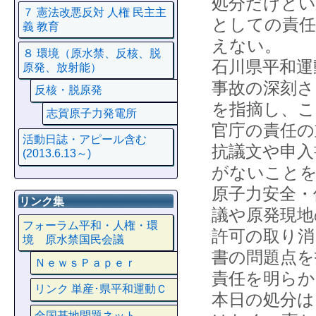
処分だけとい
７ 憲法改悪反対 人権 民主主
としての責任
義 教育
えない。
８ 環境（原水禁、反核、脱
石川県平和運
原発、放射能）
事故の深刻さ
反核・脱原発
を指摘し、こ
志賀原子力発電所
官庁の責任の
活動日誌・アピール含む
抗議文や申入
(2013.6.13～)
がないこと
原子力安全・
リンク集
議や原発現地
フォーラム平和・人権・環
許可の取り消
境 原水禁国民会議
書の問題点を
ＮｅｗｓＰａｐｅｒ
責任を明らか
リンク 単産･県平和運動Ｃ
本日の処分は
全国基地問題ネット