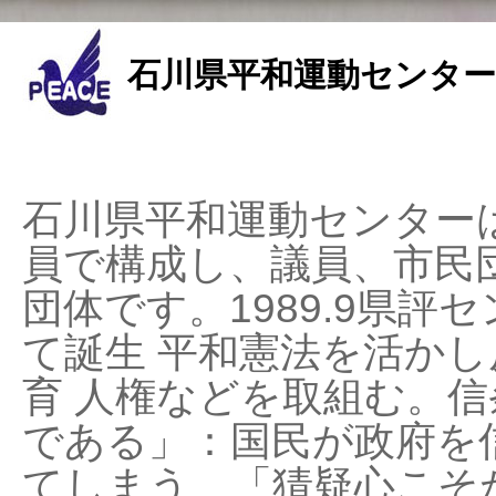
石川県平和運動センター
石川県平和運動センターは
員で構成し、議員、市民
団体です。1989.9県評セ
て誕生 平和憲法を活かし反
育 人権などを取組む。
である」：国民が政府を
てしまう、「猜疑心こそ