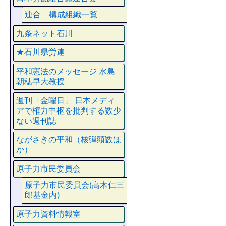
連合 構成組織一覧
九条ネット石川
★石川県労連
平和憲法のメッセージ 水島
朝穂早大教授
週刊「金曜日」 日本メディ
アで権力中枢を批判する数少
ない週刊誌
ながさきの平和（核弾頭数ほ
か）
原子力市民委員会
原子力市民委員会(高木仁三
郎基金内)
原子力資料情報室