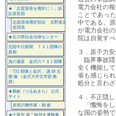
電力会社の報
★「志賀原発を廃炉に！」訴
ことであった
訟原告団
中である。原
志賀原発廃炉訴訟 北野進原
告団長
が電力会社の
院は自覚すべ
★石川県社会法律センター
北陸中日新聞 ７３１部隊の
３．原子力安
真相
臨界事故隠
負の遺産 金沢の７３１部隊
全く機能して
「731 部隊と金沢」 講 師 古
省も感じられ
畑 徹 （金沢大学文学部 教
授）
処分と言わざ
★鶴彬（つるあきら） 公式
４．不正隠し
サイト
「懺悔をし
反戦川柳作家・鶴 彬
な国の姿勢で
★七尾市 第二能登丸遭難事