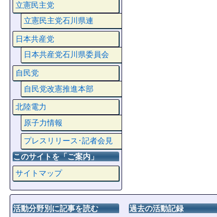
立憲民主党
立憲民主党石川県連
日本共産党
日本共産党石川県委員会
自民党
自民党改憲推進本部
北陸電力
原子力情報
プレスリリース･記者会見
このサイトを「ご案内」
サイトマップ
活動分野別に記事を読む
過去の活動記録