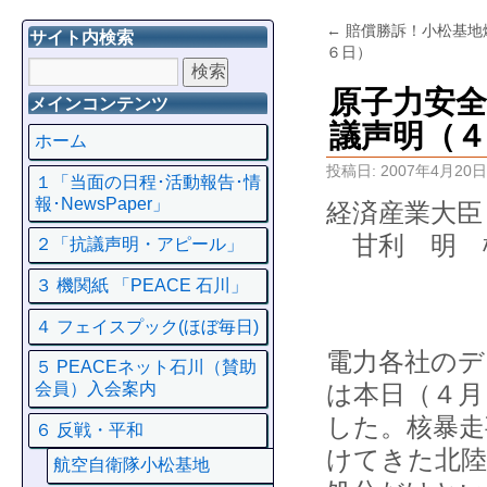
←
賠償勝訴！小松基地
サイト内検索
６日）
原子力安
メインコンテンツ
議声明（４
ホーム
投稿日:
2007年4月20日
１「当面の日程･活動報告･情
報･NewsPaper」
経済産業大臣
甘利 明 
２「抗議声明・アピール」
３ 機関紙 「PEACE 石川」
４ フェイスプック(ほぼ毎日)
電力各社のデ
５ PEACEネット石川（賛助
は本日（４月
会員）入会案内
した。核暴走
６ 反戦・平和
けてきた北陸
航空自衛隊小松基地