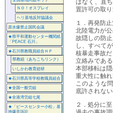
はなく、直ち
置許可の取り
ＮＯ！オスプレイ
ヘリ基地反対協議会
１．再発防止
原水爆禁止国民会議
北陸電力が公
★県平和運動センター機関紙
故隠しの防止
「PEACE 石川」
し、すべて
★石川県教職員組合ＨＰ
核暴走事故だ
県教組（あちこちリンク）
立絡みである
本部移転は隠
いしかわ教育総研
重大性に触れ
★石川県高等学校教職員組合
このような問
★全国一般労組
底許されない
★全港湾労組七尾
２．処分に至
★「ピースセンター小松」基
過去の事故調
地爆音訴訟