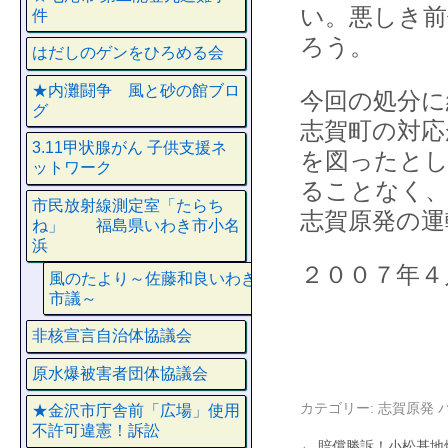
い。悪しき前
件
ろう。
はだしのゲンをひろめる会
★内灘闘争 風と砂の館ブロ
今回の処分に
グ
志賀町の対応
3.11甲状腺がん 子供支援ネ
を図ったとし
ットワーク
ることなく、
市民放射線測定室「たらち
志賀原発の運
ね」 福島県いわき市小名
浜
２００７年４
風のたより～佐藤和良いわき
市議～
非核宣言自治体協議会
原水爆被害者団体協議会
カテゴリー:
志賀原発
★金沢市庁舎前「広場」使用
不許可違憲！訴訟
←
賠償勝訴！小松基地