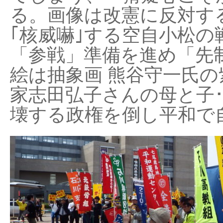
る。画像は改憲に反対する
｢核威嚇｣する空自小松の
「参戦」準備を進め「先
絵は抽象画 熊谷守一氏の
家志田弘子さんの母と子
壊する政権を倒し平和で