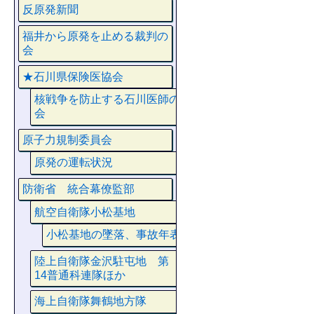
反原発新聞
福井から原発を止める裁判の
会
★石川県保険医協会
核戦争を防止する石川医師の
会
原子力規制委員会
原発の運転状況
防衛省 統合幕僚監部
航空自衛隊小松基地
小松基地の墜落、事故年表
陸上自衛隊金沢駐屯地 第
14普通科連隊ほか
海上自衛隊舞鶴地方隊