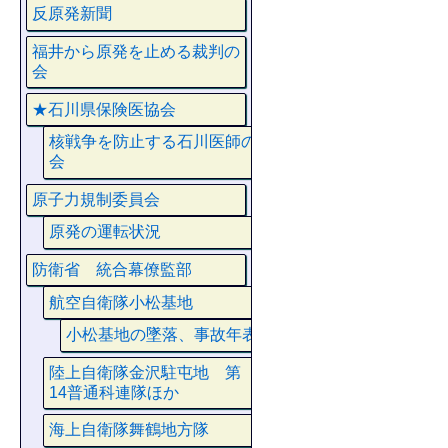
反原発新聞
福井から原発を止める裁判の
会
★石川県保険医協会
核戦争を防止する石川医師の
会
原子力規制委員会
原発の運転状況
防衛省 統合幕僚監部
航空自衛隊小松基地
小松基地の墜落、事故年表
陸上自衛隊金沢駐屯地 第
14普通科連隊ほか
海上自衛隊舞鶴地方隊