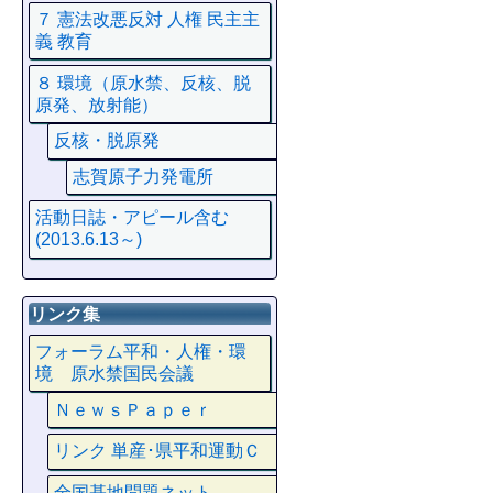
７ 憲法改悪反対 人権 民主主
義 教育
８ 環境（原水禁、反核、脱
原発、放射能）
反核・脱原発
志賀原子力発電所
活動日誌・アピール含む
(2013.6.13～)
リンク集
フォーラム平和・人権・環
境 原水禁国民会議
ＮｅｗｓＰａｐｅｒ
リンク 単産･県平和運動Ｃ
全国基地問題ネット