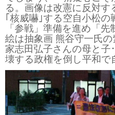
る。画像は改憲に反対する
｢核威嚇｣する空自小松の
「参戦」準備を進め「先
絵は抽象画 熊谷守一氏の
家志田弘子さんの母と子
壊する政権を倒し平和で