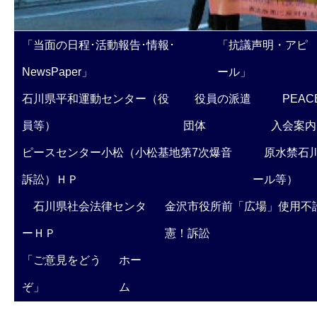
「当面の日程･活動報告･情報･
「抗議声明・アピ
NewsPaper」
ール」
石川県平和運動センター（役
役員の派遣
PEAC
員等）
団体
入会案内
ピースセンター小松（小松基地第7次爆音
原水禁石川
訴訟）ＨＰ
ール等）
石川県社会法律センタ
金沢市役所前「広場」使用不
ーＨＰ
憲！訴訟
「ご意見をどう
ホー
ぞ」
ム