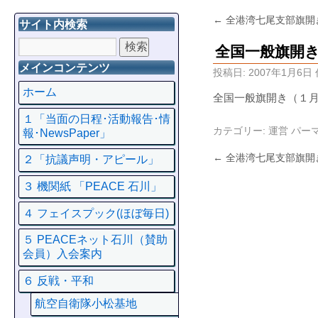
←
全港湾七尾支部旗開
サイト内検索
全国一般旗開
メインコンテンツ
投稿日:
2007年1月6日
ホーム
全国一般旗開き（１
１「当面の日程･活動報告･情
カテゴリー:
運営
パー
報･NewsPaper」
←
全港湾七尾支部旗開
２「抗議声明・アピール」
３ 機関紙 「PEACE 石川」
４ フェイスプック(ほぼ毎日)
５ PEACEネット石川（賛助
会員）入会案内
６ 反戦・平和
航空自衛隊小松基地