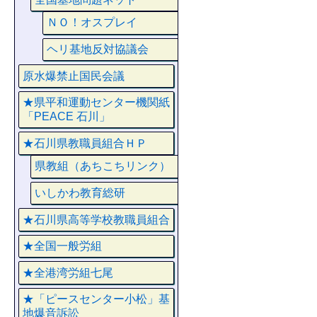
ＮＯ！オスプレイ
ヘリ基地反対協議会
原水爆禁止国民会議
★県平和運動センター機関紙
「PEACE 石川」
★石川県教職員組合ＨＰ
県教組（あちこちリンク）
いしかわ教育総研
★石川県高等学校教職員組合
★全国一般労組
★全港湾労組七尾
★「ピースセンター小松」基
地爆音訴訟