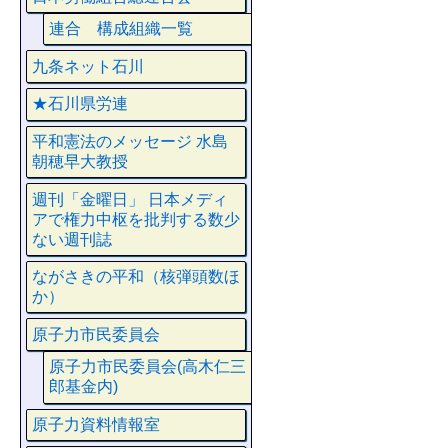
連合 構成組織一覧
九条ネット石川
★石川県労連
平和憲法のメッセージ 水島
朝穂早大教授
週刊「金曜日」 日本メディ
アで権力中枢を批判する数少
ない週刊誌
ながさきの平和（核弾頭数ほ
か）
原子力市民委員会
原子力市民委員会(高木仁三
郎基金内)
原子力資料情報室