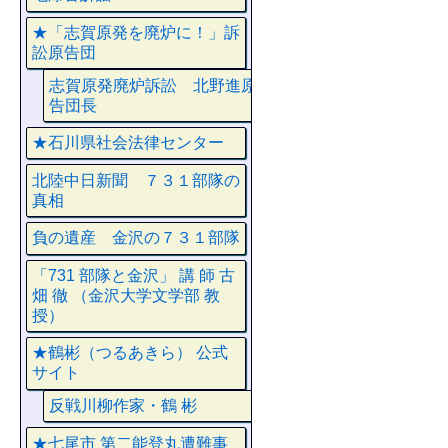
★「志賀原発を廃炉に！」訴
訟原告団
志賀原発廃炉訴訟 北野進原
告団長
★石川県社会法律センター
北陸中日新聞 ７３１部隊の
真相
負の遺産 金沢の７３１部隊
「731 部隊と金沢」 講 師 古
畑 徹 （金沢大学文学部 教
授）
★鶴彬（つるあきら） 公式
サイト
反戦川柳作家・鶴 彬
★七尾市 第二能登丸遭難事