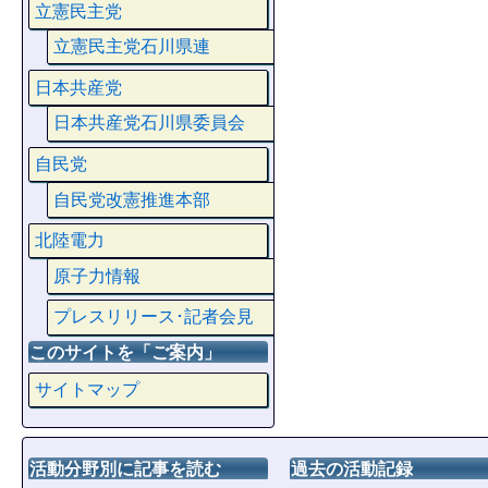
立憲民主党
立憲民主党石川県連
日本共産党
日本共産党石川県委員会
自民党
自民党改憲推進本部
北陸電力
原子力情報
プレスリリース･記者会見
このサイトを「ご案内」
サイトマップ
活動分野別に記事を読む
過去の活動記録