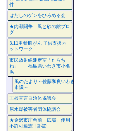
件
はだしのゲンをひろめる会
★内灘闘争 風と砂の館ブロ
グ
3.11甲状腺がん 子供支援ネ
ットワーク
市民放射線測定室「たらち
ね」 福島県いわき市小名
浜
風のたより～佐藤和良いわき
市議～
非核宣言自治体協議会
原水爆被害者団体協議会
★金沢市庁舎前「広場」使用
不許可違憲！訴訟