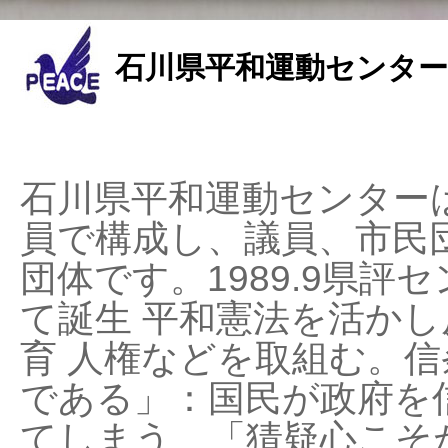
石川県平和運動センター
石川県平和運動センターは
員で構成し、議員、市民
団体です。1989.9県評セ
て誕生 平和憲法を活かし反
育 人権などを取組む。
である」：国民が政府を
てしまう、「猜疑心こそ