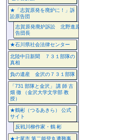
★「志賀原発を廃炉に！」訴
訟原告団
志賀原発廃炉訴訟 北野進原
告団長
★石川県社会法律センター
北陸中日新聞 ７３１部隊の
真相
負の遺産 金沢の７３１部隊
「731 部隊と金沢」 講 師 古
畑 徹 （金沢大学文学部 教
授）
★鶴彬（つるあきら） 公式
サイト
反戦川柳作家・鶴 彬
★七尾市 第二能登丸遭難事