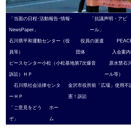
「当面の日程･活動報告･情報･
「抗議声明・アピ
NewsPaper」
ール」
石川県平和運動センター（役
役員の派遣
PEAC
員等）
団体
入会案内
ピースセンター小松（小松基地第7次爆音
原水禁石川
訴訟）ＨＰ
ール等）
石川県社会法律センタ
金沢市役所前「広場」使用不
ーＨＰ
憲！訴訟
「ご意見をどう
ホー
ぞ」
ム