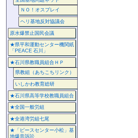
ＮＯ！オスプレイ
ヘリ基地反対協議会
原水爆禁止国民会議
★県平和運動センター機関紙
「PEACE 石川」
★石川県教職員組合ＨＰ
県教組（あちこちリンク）
いしかわ教育総研
★石川県高等学校教職員組合
★全国一般労組
★全港湾労組七尾
★「ピースセンター小松」基
地爆音訴訟