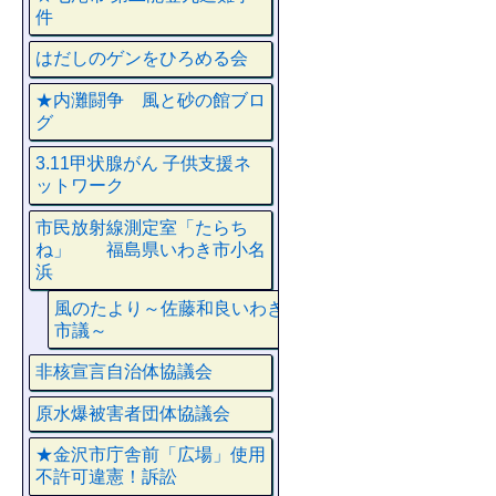
件
はだしのゲンをひろめる会
★内灘闘争 風と砂の館ブロ
グ
3.11甲状腺がん 子供支援ネ
ットワーク
市民放射線測定室「たらち
ね」 福島県いわき市小名
浜
風のたより～佐藤和良いわき
市議～
非核宣言自治体協議会
原水爆被害者団体協議会
★金沢市庁舎前「広場」使用
不許可違憲！訴訟