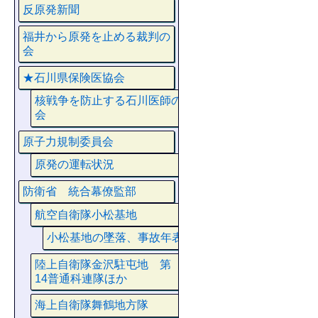
反原発新聞
福井から原発を止める裁判の
会
★石川県保険医協会
核戦争を防止する石川医師の
会
原子力規制委員会
原発の運転状況
防衛省 統合幕僚監部
航空自衛隊小松基地
小松基地の墜落、事故年表
陸上自衛隊金沢駐屯地 第
14普通科連隊ほか
海上自衛隊舞鶴地方隊