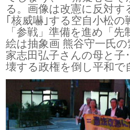
る。画像は改憲に反対する
｢核威嚇｣する空自小松の
「参戦」準備を進め「先
絵は抽象画 熊谷守一氏の
家志田弘子さんの母と子
壊する政権を倒し平和で