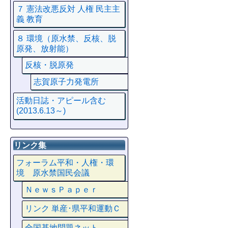
７ 憲法改悪反対 人権 民主主
義 教育
８ 環境（原水禁、反核、脱
原発、放射能）
反核・脱原発
志賀原子力発電所
活動日誌・アピール含む
(2013.6.13～)
リンク集
フォーラム平和・人権・環
境 原水禁国民会議
ＮｅｗｓＰａｐｅｒ
リンク 単産･県平和運動Ｃ
全国基地問題ネット