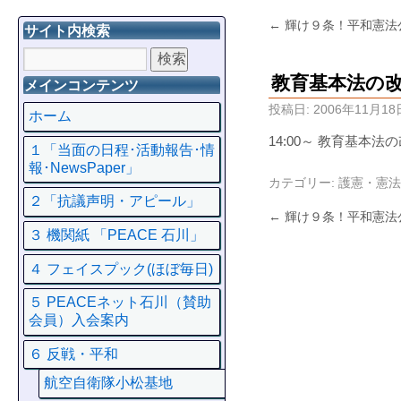
←
輝け９条！平和憲法
サイト内検索
教育基本法の
メインコンテンツ
投稿日:
2006年11月18
ホーム
14:00～ 教育基本
１「当面の日程･活動報告･情
報･NewsPaper」
カテゴリー:
護憲・憲法
２「抗議声明・アピール」
←
輝け９条！平和憲法
３ 機関紙 「PEACE 石川」
４ フェイスプック(ほぼ毎日)
５ PEACEネット石川（賛助
会員）入会案内
６ 反戦・平和
航空自衛隊小松基地