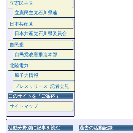
立憲民主党
立憲民主党石川県連
日本共産党
日本共産党石川県委員会
自民党
自民党改憲推進本部
北陸電力
原子力情報
プレスリリース･記者会見
このサイトを「ご案内」
サイトマップ
活動分野別に記事を読む
過去の活動記録