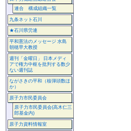
連合 構成組織一覧
九条ネット石川
★石川県労連
平和憲法のメッセージ 水島
朝穂早大教授
週刊「金曜日」 日本メディ
アで権力中枢を批判する数少
ない週刊誌
ながさきの平和（核弾頭数ほ
か）
原子力市民委員会
原子力市民委員会(高木仁三
郎基金内)
原子力資料情報室