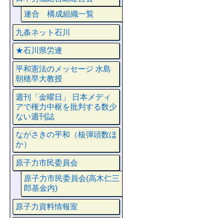
連合 構成組織一覧
九条ネット石川
★石川県労連
平和憲法のメッセージ 水島
朝穂早大教授
週刊「金曜日」 日本メディ
アで権力中枢を批判する数少
ない週刊誌
ながさきの平和（核弾頭数ほ
か）
原子力市民委員会
原子力市民委員会(高木仁三
郎基金内)
原子力資料情報室