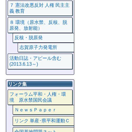
７ 憲法改悪反対 人権 民主主
義 教育
８ 環境（原水禁、反核、脱
原発、放射能）
反核・脱原発
志賀原子力発電所
活動日誌・アピール含む
(2013.6.13～)
リンク集
フォーラム平和・人権・環
境 原水禁国民会議
ＮｅｗｓＰａｐｅｒ
リンク 単産･県平和運動Ｃ
全国基地問題ネット