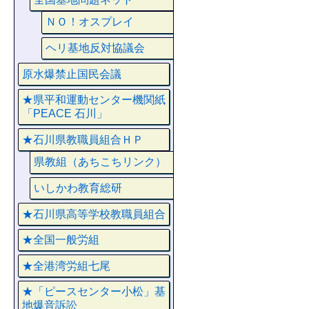
ＮＯ！オスプレイ
ヘリ基地反対協議会
原水爆禁止国民会議
★県平和運動センター機関紙
「PEACE 石川」
★石川県教職員組合ＨＰ
県教組（あちこちリンク）
いしかわ教育総研
★石川県高等学校教職員組合
★全国一般労組
★全港湾労組七尾
★「ピースセンター小松」基
地爆音訴訟