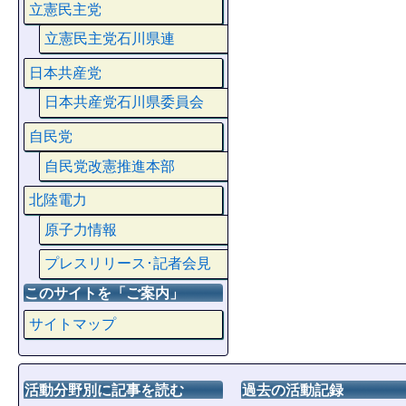
立憲民主党
立憲民主党石川県連
日本共産党
日本共産党石川県委員会
自民党
自民党改憲推進本部
北陸電力
原子力情報
プレスリリース･記者会見
このサイトを「ご案内」
サイトマップ
活動分野別に記事を読む
過去の活動記録