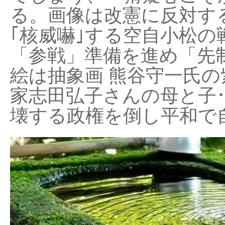
る。画像は改憲に反対する
｢核威嚇｣する空自小松の
「参戦」準備を進め「先
絵は抽象画 熊谷守一氏の
家志田弘子さんの母と子
壊する政権を倒し平和で