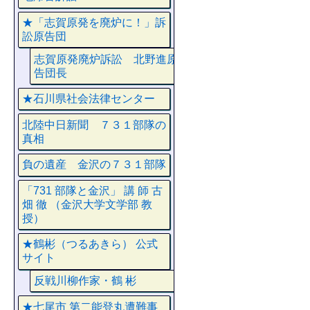
★「志賀原発を廃炉に！」訴
訟原告団
志賀原発廃炉訴訟 北野進原
告団長
★石川県社会法律センター
北陸中日新聞 ７３１部隊の
真相
負の遺産 金沢の７３１部隊
「731 部隊と金沢」 講 師 古
畑 徹 （金沢大学文学部 教
授）
★鶴彬（つるあきら） 公式
サイト
反戦川柳作家・鶴 彬
★七尾市 第二能登丸遭難事