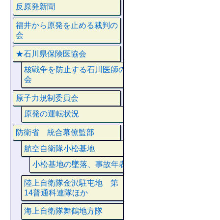
反原発新聞
福井から原発を止める裁判の
会
★石川県保険医協会
核戦争を防止する石川医師の
会
原子力規制委員会
原発の運転状況
防衛省 統合幕僚監部
航空自衛隊小松基地
小松基地の墜落、事故年表
陸上自衛隊金沢駐屯地 第
14普通科連隊ほか
海上自衛隊舞鶴地方隊