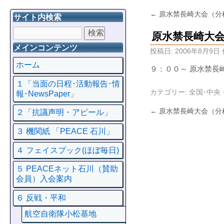
←
原水禁長崎大会（分
サイト内検索
原水禁長崎大
メインコンテンツ
投稿日:
2006年8月9日
ホーム
９：００～ 原水禁長
１「当面の日程･活動報告･情
カテゴリー:
全国･中央
報･NewsPaper」
←
原水禁長崎大会（分
２「抗議声明・アピール」
３ 機関紙 「PEACE 石川」
４ フェイスプック(ほぼ毎日)
５ PEACEネット石川（賛助
会員）入会案内
６ 反戦・平和
航空自衛隊小松基地