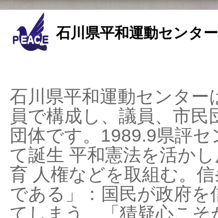
石川県平和運動センター
石川県平和運動センターは
員で構成し、議員、市民
団体です。1989.9県評セ
て誕生 平和憲法を活かし反
育 人権などを取組む。
である」：国民が政府を
てしまう、「猜疑心こそ