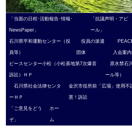
「当面の日程･活動報告･情報･
「抗議声明・アピ
NewsPaper」
ール」
石川県平和運動センター（役
役員の派遣
PEAC
員等）
団体
入会案内
ピースセンター小松（小松基地第7次爆音
原水禁石川
訴訟）ＨＰ
ール等）
石川県社会法律センタ
金沢市役所前「広場」使用不
ーＨＰ
憲！訴訟
「ご意見をどう
ホー
ぞ」
ム