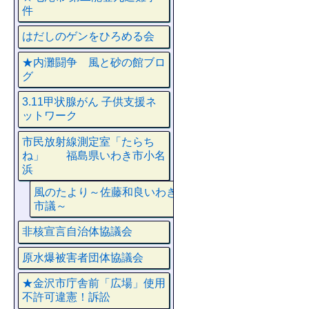
件
はだしのゲンをひろめる会
★内灘闘争 風と砂の館ブロ
グ
3.11甲状腺がん 子供支援ネ
ットワーク
市民放射線測定室「たらち
ね」 福島県いわき市小名
浜
風のたより～佐藤和良いわき
市議～
非核宣言自治体協議会
原水爆被害者団体協議会
★金沢市庁舎前「広場」使用
不許可違憲！訴訟