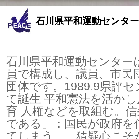
石川県平和運動センター
石川県平和運動センターは
員で構成し、議員、市民
団体です。1989.9県評セ
て誕生 平和憲法を活かし反
育 人権などを取組む。
である」：国民が政府を
てしまう、「猜疑心こそ