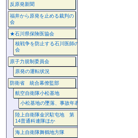
反原発新聞
福井から原発を止める裁判の
会
★石川県保険医協会
核戦争を防止する石川医師の
会
原子力規制委員会
原発の運転状況
防衛省 統合幕僚監部
航空自衛隊小松基地
小松基地の墜落、事故年表
陸上自衛隊金沢駐屯地 第
14普通科連隊ほか
海上自衛隊舞鶴地方隊