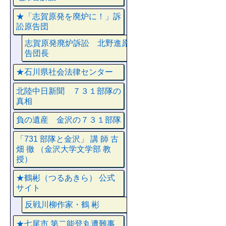
★「志賀原発を廃炉に！」訴
訟原告団
志賀原発廃炉訴訟 北野進原
告団長
★石川県社会法律センター
北陸中日新聞 ７３１部隊の
真相
負の遺産 金沢の７３１部隊
「731 部隊と金沢」 講 師 古
畑 徹 （金沢大学文学部 教
授）
★鶴彬（つるあきら） 公式
サイト
反戦川柳作家・鶴 彬
★七尾市 第二能登丸遭難事