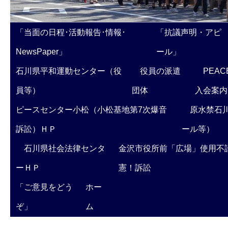
「当面の日程･活動報告･情報･
「抗議声明・アピ
NewsPaper」
ール」
石川県平和運動センター（役
役員の派遣
PEAC
員等）
団体
入会案内
ピースセンター小松（小松基地第7次爆音
原水禁石川
訴訟）ＨＰ
ール等）
石川県社会法律センタ
金沢市役所前「広場」使用不
ーＨＰ
憲！訴訟
「ご意見をどう
ホー
ぞ」
ム