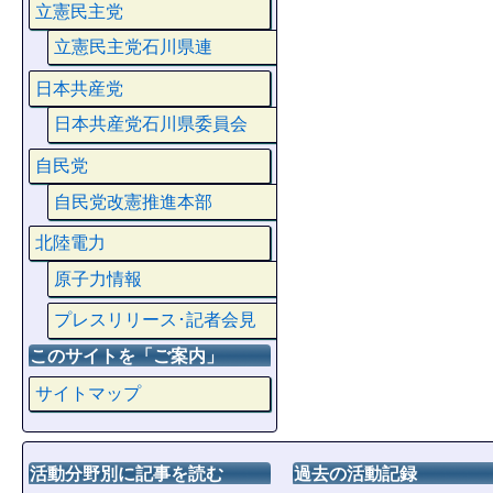
立憲民主党
立憲民主党石川県連
日本共産党
日本共産党石川県委員会
自民党
自民党改憲推進本部
北陸電力
原子力情報
プレスリリース･記者会見
このサイトを「ご案内」
サイトマップ
活動分野別に記事を読む
過去の活動記録