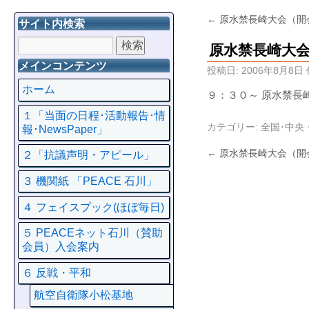
←
原水禁長崎大会（開
サイト内検索
原水禁長崎大
メインコンテンツ
投稿日:
2006年8月8日
ホーム
９：３０～ 原水禁長
１「当面の日程･活動報告･情
カテゴリー:
全国･中央
報･NewsPaper」
←
原水禁長崎大会（開
２「抗議声明・アピール」
３ 機関紙 「PEACE 石川」
４ フェイスプック(ほぼ毎日)
５ PEACEネット石川（賛助
会員）入会案内
６ 反戦・平和
航空自衛隊小松基地