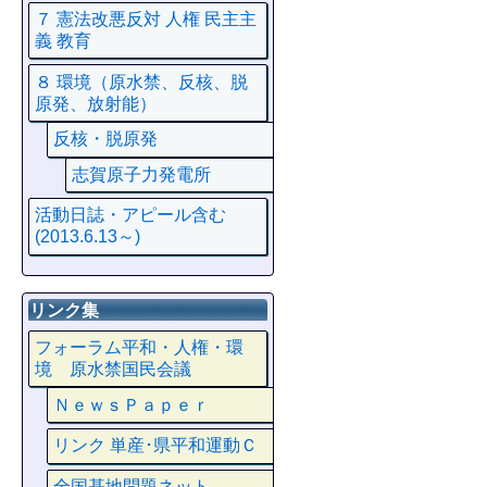
７ 憲法改悪反対 人権 民主主
義 教育
８ 環境（原水禁、反核、脱
原発、放射能）
反核・脱原発
志賀原子力発電所
活動日誌・アピール含む
(2013.6.13～)
リンク集
フォーラム平和・人権・環
境 原水禁国民会議
ＮｅｗｓＰａｐｅｒ
リンク 単産･県平和運動Ｃ
全国基地問題ネット