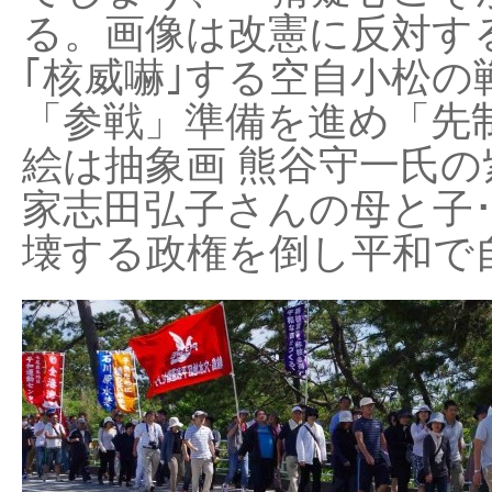
る。画像は改憲に反対する
｢核威嚇｣する空自小松の
「参戦」準備を進め「先
絵は抽象画 熊谷守一氏の
家志田弘子さんの母と子
壊する政権を倒し平和で