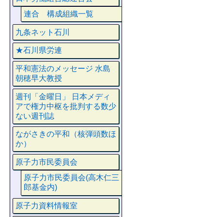
連合 構成組織一覧
九条ネット石川
★石川県労連
平和憲法のメッセージ 水島
朝穂早大教授
週刊「金曜日」 日本メディ
アで権力中枢を批判する数少
ない週刊誌
ながさきの平和（核弾頭数ほ
か）
原子力市民委員会
原子力市民委員会(高木仁三
郎基金内)
原子力資料情報室