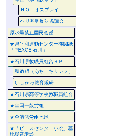
ＮＯ！オスプレイ
ヘリ基地反対協議会
原水爆禁止国民会議
★県平和運動センター機関紙
「PEACE 石川」
★石川県教職員組合ＨＰ
県教組（あちこちリンク）
いしかわ教育総研
★石川県高等学校教職員組合
★全国一般労組
★全港湾労組七尾
★「ピースセンター小松」基
地爆音訴訟