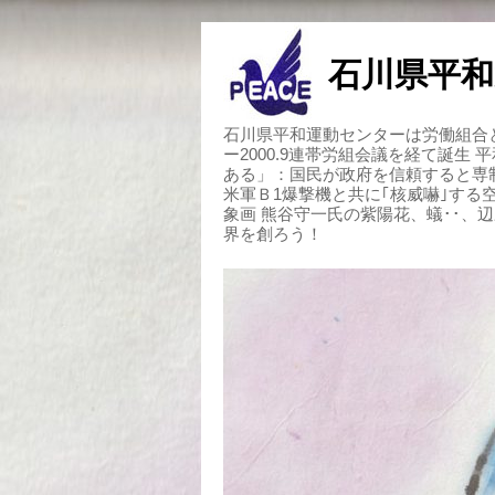
石川県平和
石川県平和運動センターは労働組合と
ー2000.9連帯労組会議を経て誕生
ある」：国民が政府を信頼すると専
米軍Ｂ1爆撃機と共に｢核威嚇｣す
象画 熊谷守一氏の紫陽花、蟻･･、
界を創ろう！