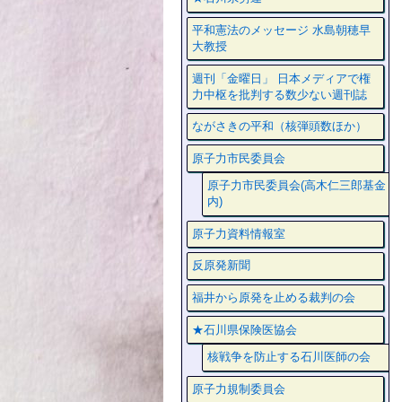
平和憲法のメッセージ 水島朝穂早
大教授
週刊「金曜日」 日本メディアで権
力中枢を批判する数少ない週刊誌
ながさきの平和（核弾頭数ほか）
原子力市民委員会
原子力市民委員会(高木仁三郎基金
内)
原子力資料情報室
反原発新聞
福井から原発を止める裁判の会
★石川県保険医協会
核戦争を防止する石川医師の会
原子力規制委員会