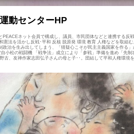
運動センターHP
PEACEネット会員で構成し、議員、市民団体などと連携する反戦・
 平和憲法を活かし反戦･平和 反核 脱原発 環境 教育 人権などを取
制政治を生み出してしまう、「猜疑心こそが民主主義国家を作る」
る空自小松の戦闘機 「戦争法」成立により「参戦」準備を進め「先
辺野古、友禅作家志田弘子さんの母と子･･。団結して平和人権環境