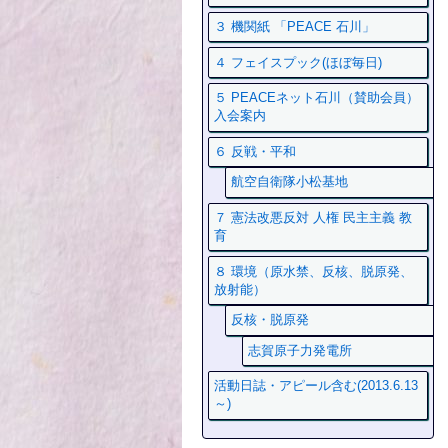
３ 機関紙 「PEACE 石川」
４ フェイスプック(ほぼ毎日)
５ PEACEネット石川（賛助会員）
入会案内
６ 反戦・平和
航空自衛隊小松基地
７ 憲法改悪反対 人権 民主主義 教
育
８ 環境（原水禁、反核、脱原発、
放射能）
反核・脱原発
志賀原子力発電所
活動日誌・アピール含む(2013.6.13
～)