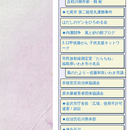
反戦川柳作家・鶴 彬
★七尾市 第二能登丸遭難事件
はだしのゲンをひろめる会
★内灘闘争 風と砂の館ブログ
3.11甲状腺がん 子供支援ネットワ
ーク
市民放射線測定室「たらちね」
福島県いわき市小名浜
風のたより～佐藤和良いわき市議～
非核宣言自治体協議会
原水爆被害者団体協議会
★金沢市庁舎前「広場」使用不許可
違憲！訴訟
★自治労石川県本部
★連合石川