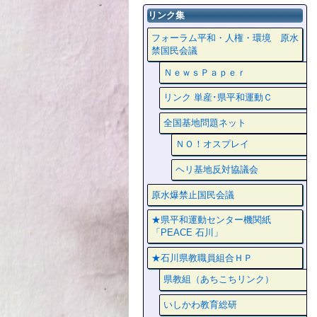
リンク集
フォーラム平和・人権・環境 原水
禁国民会議
ＮｅｗｓＰａｐｅｒ
リンク 単産･県平和運動Ｃ
全国基地問題ネット
ＮＯ！オスプレイ
ヘリ基地反対協議会
原水爆禁止国民会議
★県平和運動センター機関紙
「PEACE 石川」
★石川県教職員組合ＨＰ
県教組（あちこちリンク）
いしかわ教育総研