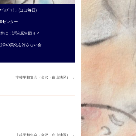
ｲｽﾌﾞｯｸ」(ほぼ毎日)
和センター
廃炉に！訴訟原告団ＨＰ
戦争の美化を許さない会
非核平和集会（金沢・白山地区）
→
非核平和集会（金沢・白山地区）
→