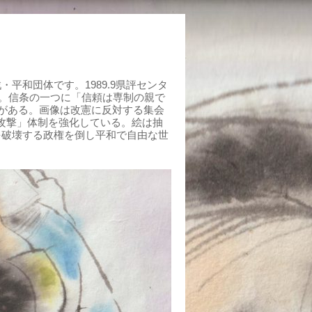
平和団体です。1989.9県評センタ
組む。信条の一つに「信頼は専制の親で
がある。画像は改憲に反対する集会
制攻撃」体制を強化している。絵は抽
を破壊する政権を倒し平和で自由な世