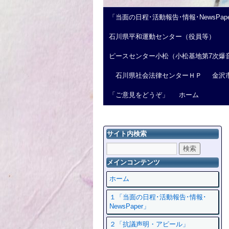
「当面の日程･活動報告･情報･NewsPap
石川県平和運動センター（役員等）
ピースセンター小松（小松基地第7次爆
石川県社会法律センターＨＰ
金沢
「ご意見をどうぞ」
ホーム
サイト内検索
メインコンテンツ
ホーム
１「当面の日程･活動報告･情報･
NewsPaper」
２「抗議声明・アピール」