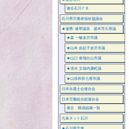
連合石川ＦＢ
石川県労働者福祉協議会
★連携･連帯議員 盛本芳久県議
★森 一敏金沢市議
★山本 由起子金沢市議
★山口 俊哉白山市議
★清水 文雄内灘町議
★山添和良七尾市議
日本弁護士会連合会
日本労働組合総連合会
連合 構成組織一覧
九条ネット石川
★石川県労連