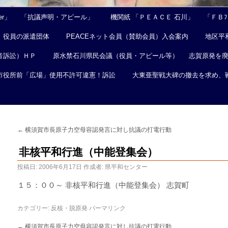
er」
「抗議声明・アピール」
機関紙 「ＰＥＡＣＥ 石川」
「ＦＢﾌｪ
役員の派遣団体
PEACEネット会員（賛助会員）入会案内
地区平
音訴訟）ＨＰ
原水禁石川県民会議（役員・アピール等）
志賀原発を
市役所前「広場」使用不許可違憲！訴訟
大東亜聖戦大碑の撤去を求め、
←
横須賀市長原子力空母容認発言に対し抗議の打電行動
非核平和行進（中能登集会）
投稿日:
2006年6月17日
作成者:
県平和センター
１５：００～ 非核平和行進（中能登集会） 志賀町
カテゴリー:
反核・脱原発
パーマリンク
←
横須賀市長原子力空母容認発言に対し抗議の打電行動