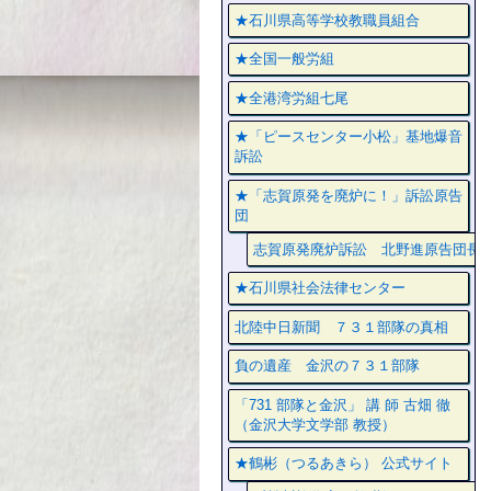
★石川県高等学校教職員組合
★全国一般労組
★全港湾労組七尾
★「ピースセンター小松」基地爆音
訴訟
★「志賀原発を廃炉に！」訴訟原告
団
志賀原発廃炉訴訟 北野進原告団長
★石川県社会法律センター
北陸中日新聞 ７３１部隊の真相
負の遺産 金沢の７３１部隊
「731 部隊と金沢」 講 師 古畑 徹
（金沢大学文学部 教授）
★鶴彬（つるあきら） 公式サイト