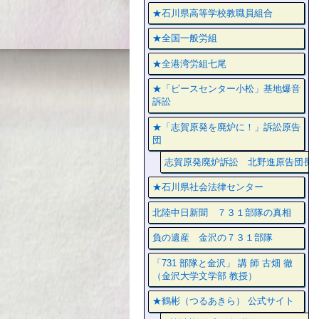
★石川県高等学校教職員組合
★全国一般労組
★全港湾労組七尾
★「ピースセンター小松」基地爆音
訴訟
★「志賀原発を廃炉に！」訴訟原告
団
志賀原発廃炉訴訟 北野進原告団長
★石川県社会法律センター
北陸中日新聞 ７３１部隊の真相
負の遺産 金沢の７３１部隊
「731 部隊と金沢」 講 師 古畑 徹
（金沢大学文学部 教授）
★鶴彬（つるあきら） 公式サイト