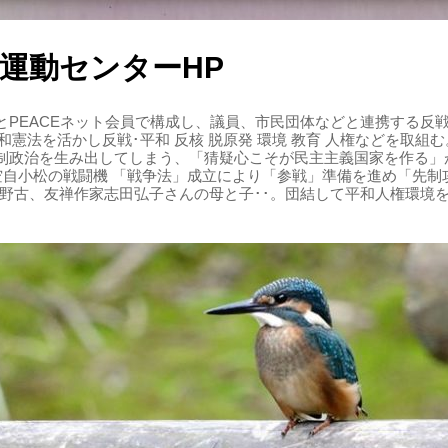
運動センターHP
PEACEネット会員で構成し、議員、市民団体などと連携する反戦・
 平和憲法を活かし反戦･平和 反核 脱原発 環境 教育 人権などを取
制政治を生み出してしまう、「猜疑心こそが民主主義国家を作る」
る空自小松の戦闘機 「戦争法」成立により「参戦」準備を進め「先
辺野古、友禅作家志田弘子さんの母と子･･。団結して平和人権環境