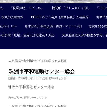
er」
「抗議声明・アピール」
機関紙 「ＰＥＡＣＥ 石川」
「ＦＢﾌｪ
役員の派遣団体
PEACEネット会員（賛助会員）入会案内
地区平
音訴訟）ＨＰ
原水禁石川県民会議（役員・アピール等）
志賀原発を
市役所前「広場」使用不許可違憲！訴訟
大東亜聖戦大碑の撤去を求め、
←
耐震設計審査指針パブコメの取り組み要請
珠洲市平和運動センター総会
投稿日:
2006年6月14日
作成者:
県平和センター
珠洲市平和運動センター総会
カテゴリー:
運営
パーマリンク
←
耐震設計審査指針パブコメの取り組み要請