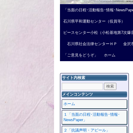
「当面の日程･活動報告･情報･NewsPap
石川県平和運動センター（役員等）
ピースセンター小松（小松基地第7次爆
石川県社会法律センターＨＰ
金沢
「ご意見をどうぞ」
ホーム
サイト内検索
メインコンテンツ
ホーム
１「当面の日程･活動報告･情報･
NewsPaper」
２「抗議声明・アピール」