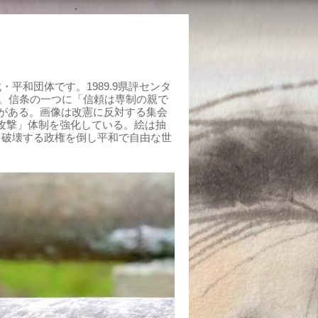
平和団体です。1989.9県評センタ
組む。信条の一つに「信頼は専制の親で
がある。画像は改憲に反対する集会
制攻撃」体制を強化している。絵は抽
を破壊する政権を倒し平和で自由な世