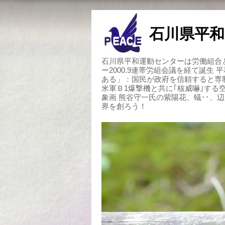
石川県平和
石川県平和運動センターは労働組合と
ー2000.9連帯労組会議を経て誕生
ある」：国民が政府を信頼すると専
米軍Ｂ1爆撃機と共に｢核威嚇｣す
象画 熊谷守一氏の紫陽花、蟻･･、
界を創ろう！