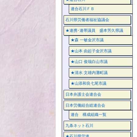
連合石川ＦＢ
石川県労働者福祉協議会
★連携･連帯議員 盛本芳久県議
★森 一敏金沢市議
★山本 由起子金沢市議
★山口 俊哉白山市議
★清水 文雄内灘町議
★山添和良七尾市議
日本弁護士会連合会
日本労働組合総連合会
連合 構成組織一覧
九条ネット石川
★石川県労連