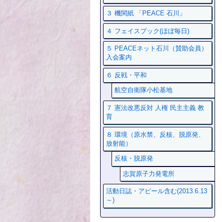
３ 機関紙 「PEACE 石川」
４ フェイスプック(ほぼ毎日)
５ PEACEネット石川（賛助会員）
入会案内
６ 反戦・平和
航空自衛隊小松基地
７ 憲法改悪反対 人権 民主主義 教
育
８ 環境（原水禁、反核、脱原発、
放射能）
反核・脱原発
志賀原子力発電所
活動日誌・アピール含む(2013.6.13
～)