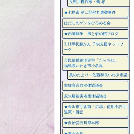
反戦川柳作家・鶴 彬
★七尾市 第二能登丸遭難事件
はだしのゲンをひろめる会
★内灘闘争 風と砂の館ブログ
3.11甲状腺がん 子供支援ネットワ
ーク
市民放射線測定室「たらちね」
福島県いわき市小名浜
風のたより～佐藤和良いわき市議～
非核宣言自治体協議会
原水爆被害者団体協議会
★金沢市庁舎前「広場」使用不許可
違憲！訴訟
★自治労石川県本部
★連合石川