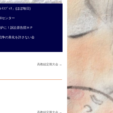
ｲｽﾌﾞｯｸ」(ほぼ毎日)
和センター
廃炉に！訴訟原告団ＨＰ
戦争の美化を許さない会
高教組定期大会
→
高教組定期大会
→