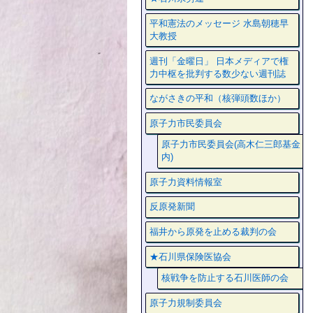
平和憲法のメッセージ 水島朝穂早
大教授
週刊「金曜日」 日本メディアで権
力中枢を批判する数少ない週刊誌
ながさきの平和（核弾頭数ほか）
原子力市民委員会
原子力市民委員会(高木仁三郎基金
内)
原子力資料情報室
反原発新聞
福井から原発を止める裁判の会
★石川県保険医協会
核戦争を防止する石川医師の会
原子力規制委員会