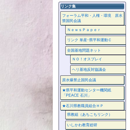
リンク集
フォーラム平和・人権・環境 原水
禁国民会議
ＮｅｗｓＰａｐｅｒ
リンク 単産･県平和運動Ｃ
全国基地問題ネット
ＮＯ！オスプレイ
ヘリ基地反対協議会
原水爆禁止国民会議
★県平和運動センター機関紙
「PEACE 石川」
★石川県教職員組合ＨＰ
県教組（あちこちリンク）
いしかわ教育総研