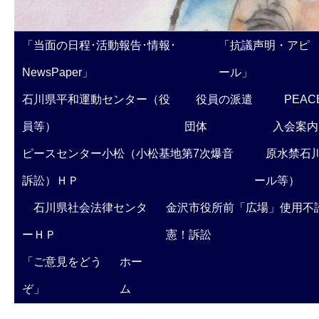
「当面の日程･活動報告･情報･
「抗議声明・アピ
NewsPaper」
ール」
石川県平和運動センター（役
役員の派遣
PEAC
員等）
団体
入会案内
ピースセンター小松（小松基地第7次爆音
原水禁石川
訴訟）ＨＰ
ール等）
石川県社会法律センタ
金沢市役所前「広場」使用不
ーＨＰ
憲！訴訟
「ご意見をどう
ホー
ぞ」
ム