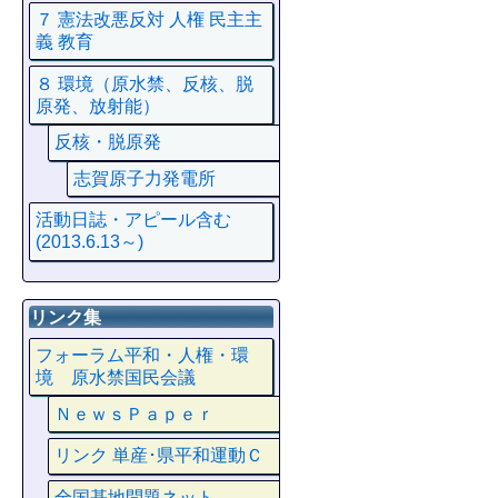
７ 憲法改悪反対 人権 民主主
義 教育
８ 環境（原水禁、反核、脱
原発、放射能）
反核・脱原発
志賀原子力発電所
活動日誌・アピール含む
(2013.6.13～)
リンク集
フォーラム平和・人権・環
境 原水禁国民会議
ＮｅｗｓＰａｐｅｒ
リンク 単産･県平和運動Ｃ
全国基地問題ネット