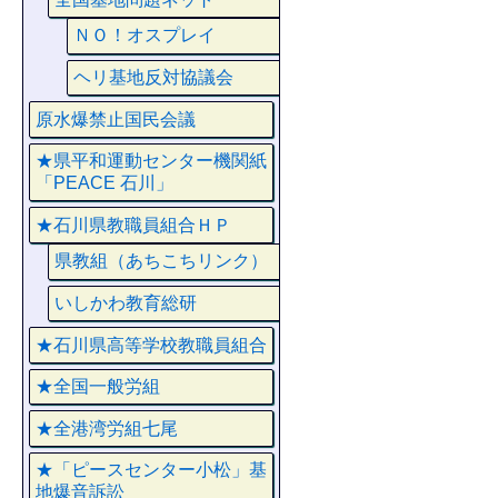
ＮＯ！オスプレイ
ヘリ基地反対協議会
原水爆禁止国民会議
★県平和運動センター機関紙
「PEACE 石川」
★石川県教職員組合ＨＰ
県教組（あちこちリンク）
いしかわ教育総研
★石川県高等学校教職員組合
★全国一般労組
★全港湾労組七尾
★「ピースセンター小松」基
地爆音訴訟