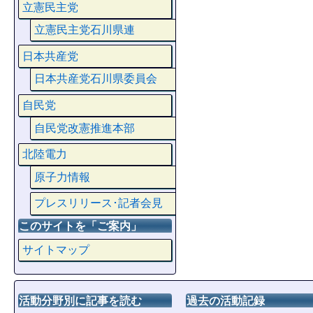
立憲民主党
立憲民主党石川県連
日本共産党
日本共産党石川県委員会
自民党
自民党改憲推進本部
北陸電力
原子力情報
プレスリリース･記者会見
このサイトを「ご案内」
サイトマップ
活動分野別に記事を読む
過去の活動記録