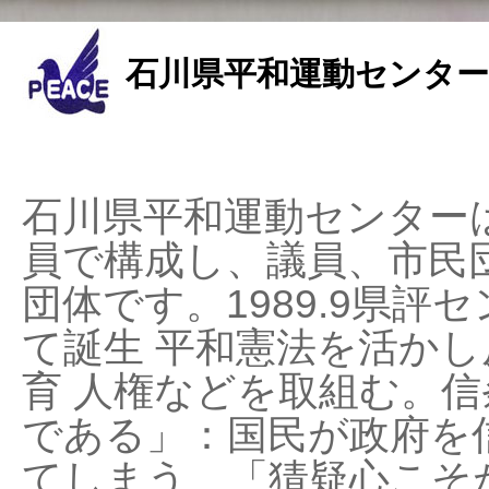
石川県平和運動センター
石川県平和運動センターは
員で構成し、議員、市民
団体です。1989.9県評セ
て誕生 平和憲法を活かし反
育 人権などを取組む。
である」：国民が政府を
てしまう、「猜疑心こそ