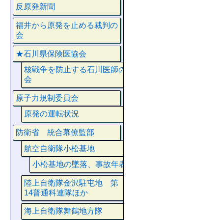
反原発新聞
福井から原発を止める裁判の
会
★石川県保険医協会
核戦争を防止する石川医師の
会
原子力規制委員会
原発の運転状況
防衛省 統合幕僚監部
航空自衛隊小松基地
小松基地の墜落、事故年表
陸上自衛隊金沢駐屯地 第
14普通科連隊ほか
海上自衛隊舞鶴地方隊