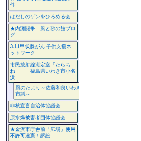
件
はだしのゲンをひろめる会
★内灘闘争 風と砂の館ブロ
グ
3.11甲状腺がん 子供支援ネ
ットワーク
市民放射線測定室「たらち
ね」 福島県いわき市小名
浜
風のたより～佐藤和良いわき
市議～
非核宣言自治体協議会
原水爆被害者団体協議会
★金沢市庁舎前「広場」使用
不許可違憲！訴訟