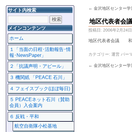
←
金沢地区センター学
サイト内検索
地区代表者会
メインコンテンツ
投稿日:
2006年2月24日
ホーム
地区代表者会議 和
１「当面の日程･活動報告･情
カテゴリー:
運営
パー
報･NewsPaper」
←
金沢地区センター学
２「抗議声明・アピール」
３ 機関紙 「PEACE 石川」
４ フェイスプック(ほぼ毎日)
５ PEACEネット石川（賛助
会員）入会案内
６ 反戦・平和
航空自衛隊小松基地