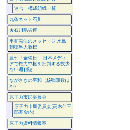
連合 構成組織一覧
九条ネット石川
★石川県労連
平和憲法のメッセージ 水島
朝穂早大教授
週刊「金曜日」 日本メディ
アで権力中枢を批判する数少
ない週刊誌
ながさきの平和（核弾頭数ほ
か）
原子力市民委員会
原子力市民委員会(高木仁三
郎基金内)
原子力資料情報室