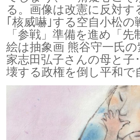
る。画像は改憲に反対する
｢核威嚇｣する空自小松の
「参戦」準備を進め「先
絵は抽象画 熊谷守一氏の
家志田弘子さんの母と子
壊する政権を倒し平和で