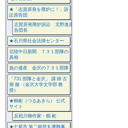
★「志賀原発を廃炉に！」訴
訟原告団
志賀原発廃炉訴訟 北野進原
告団長
★石川県社会法律センター
北陸中日新聞 ７３１部隊の
真相
負の遺産 金沢の７３１部隊
「731 部隊と金沢」 講 師 古
畑 徹 （金沢大学文学部 教
授）
★鶴彬（つるあきら） 公式
サイト
反戦川柳作家・鶴 彬
★七尾市 第二能登丸遭難事