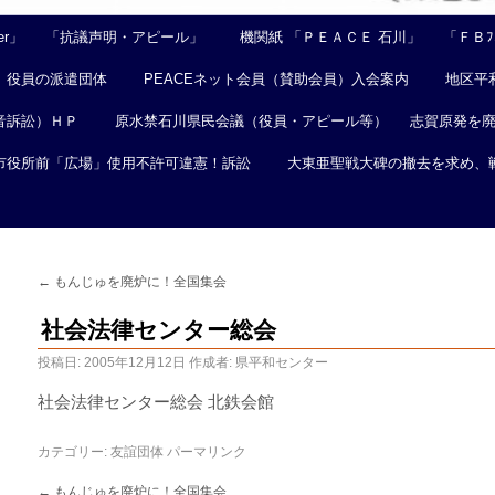
er」
「抗議声明・アピール」
機関紙 「ＰＥＡＣＥ 石川」
「ＦＢﾌｪ
役員の派遣団体
PEACEネット会員（賛助会員）入会案内
地区平
音訴訟）ＨＰ
原水禁石川県民会議（役員・アピール等）
志賀原発を
市役所前「広場」使用不許可違憲！訴訟
大東亜聖戦大碑の撤去を求め、
←
もんじゅを廃炉に！全国集会
社会法律センター総会
投稿日:
2005年12月12日
作成者:
県平和センター
社会法律センター総会 北鉄会館
カテゴリー:
友誼団体
パーマリンク
←
もんじゅを廃炉に！全国集会