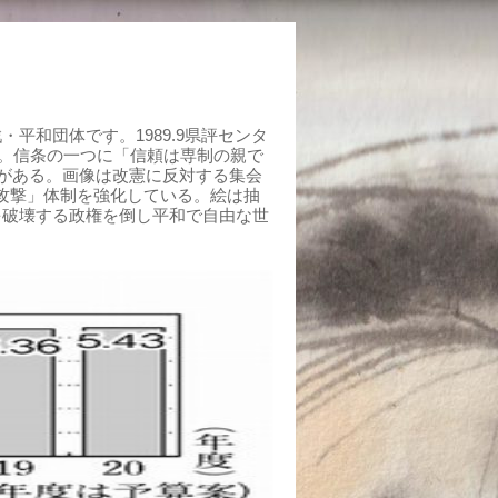
平和団体です。1989.9県評センタ
組む。信条の一つに「信頼は専制の親で
がある。画像は改憲に反対する集会
制攻撃」体制を強化している。絵は抽
を破壊する政権を倒し平和で自由な世