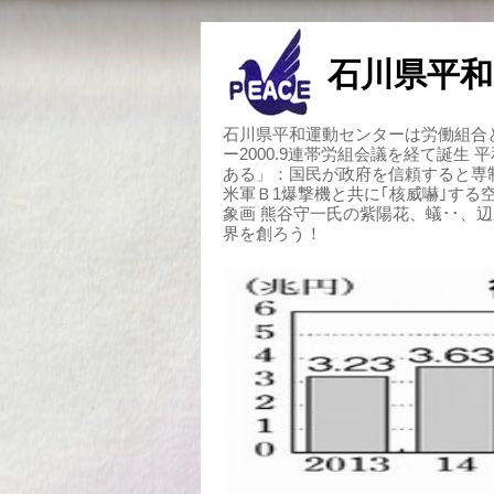
石川県平和
石川県平和運動センターは労働組合と
ー2000.9連帯労組会議を経て誕生
ある」：国民が政府を信頼すると専
米軍Ｂ1爆撃機と共に｢核威嚇｣す
象画 熊谷守一氏の紫陽花、蟻･･、
界を創ろう！