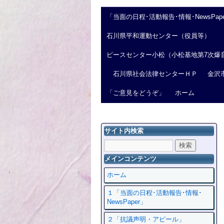
「当面の日程･活動報告･情報･NewsPap
石川県平和運動センター（役員等）
ピースセンター小松（小松基地第7次爆
石川県社会法律センターＨＰ
金沢
「ご意見をどうぞ」
ホーム
サイト内検索
メインコンテンツ
ホーム
１「当面の日程･活動報告･情報･
NewsPaper」
２「抗議声明・アピール」