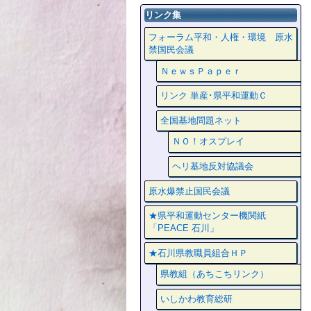
リンク集
フォーラム平和・人権・環境 原水
禁国民会議
ＮｅｗｓＰａｐｅｒ
リンク 単産･県平和運動Ｃ
全国基地問題ネット
ＮＯ！オスプレイ
ヘリ基地反対協議会
原水爆禁止国民会議
★県平和運動センター機関紙
「PEACE 石川」
★石川県教職員組合ＨＰ
県教組（あちこちリンク）
いしかわ教育総研