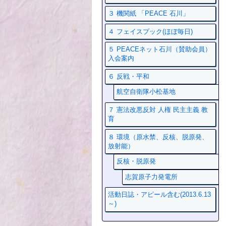
３ 機関紙 「PEACE 石川」
４ フェイスプック(ほぼ毎日)
５ PEACEネット石川（賛助会員）
入会案内
６ 反戦・平和
航空自衛隊小松基地
７ 憲法改悪反対 人権 民主主義 教
育
８ 環境（原水禁、反核、脱原発、
放射能）
反核・脱原発
志賀原子力発電所
活動日誌・アピール含む(2013.6.13
～)