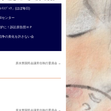
ｲｽﾌﾞｯｸ」(ほぼ毎日)
和センター
廃炉に！訴訟原告団ＨＰ
戦争の美化を許さない会
原水禁国民会議常任執行委員会
→
原水禁国民会議常任執行委員会
→