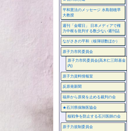
平和憲法のメッセージ 水島朝穂早
大教授
週刊「金曜日」 日本メディアで権
力中枢を批判する数少ない週刊誌
ながさきの平和（核弾頭数ほか）
原子力市民委員会
原子力市民委員会(高木仁三郎基金
内)
原子力資料情報室
反原発新聞
福井から原発を止める裁判の会
★石川県保険医協会
核戦争を防止する石川医師の会
原子力規制委員会