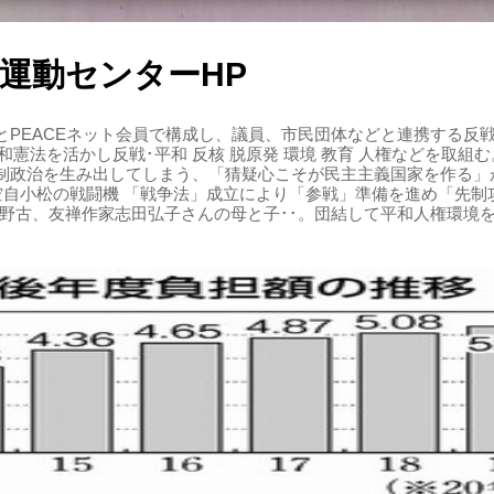
運動センターHP
PEACEネット会員で構成し、議員、市民団体などと連携する反戦・
 平和憲法を活かし反戦･平和 反核 脱原発 環境 教育 人権などを取
制政治を生み出してしまう、「猜疑心こそが民主主義国家を作る」
る空自小松の戦闘機 「戦争法」成立により「参戦」準備を進め「先
辺野古、友禅作家志田弘子さんの母と子･･。団結して平和人権環境