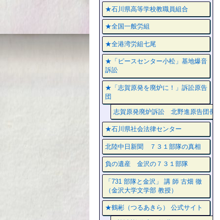
★石川県高等学校教職員組合
★全国一般労組
★全港湾労組七尾
★「ピースセンター小松」基地爆音
訴訟
★「志賀原発を廃炉に！」訴訟原告
団
志賀原発廃炉訴訟 北野進原告団長
★石川県社会法律センター
北陸中日新聞 ７３１部隊の真相
負の遺産 金沢の７３１部隊
「731 部隊と金沢」 講 師 古畑 徹
（金沢大学文学部 教授）
★鶴彬（つるあきら） 公式サイト