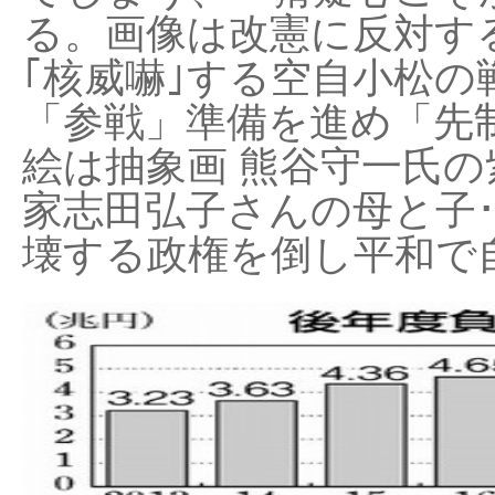
る。画像は改憲に反対する
｢核威嚇｣する空自小松の
「参戦」準備を進め「先
絵は抽象画 熊谷守一氏の
家志田弘子さんの母と子
壊する政権を倒し平和で