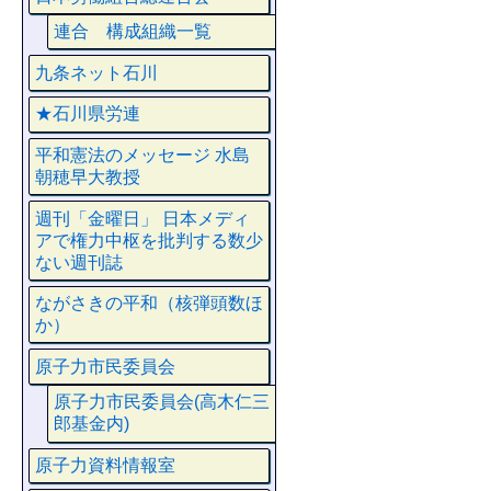
連合 構成組織一覧
九条ネット石川
★石川県労連
平和憲法のメッセージ 水島
朝穂早大教授
週刊「金曜日」 日本メディ
アで権力中枢を批判する数少
ない週刊誌
ながさきの平和（核弾頭数ほ
か）
原子力市民委員会
原子力市民委員会(高木仁三
郎基金内)
原子力資料情報室