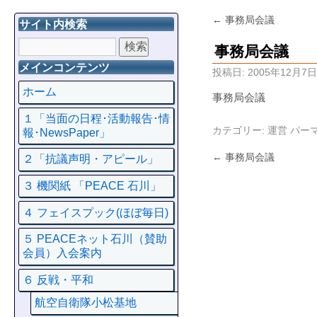
←
事務局会議
サイト内検索
事務局会議
メインコンテンツ
投稿日:
2005年12月7日
ホーム
事務局会議
１「当面の日程･活動報告･情
カテゴリー:
運営
パー
報･NewsPaper」
←
事務局会議
２「抗議声明・アピール」
３ 機関紙 「PEACE 石川」
４ フェイスプック(ほぼ毎日)
５ PEACEネット石川（賛助
会員）入会案内
６ 反戦・平和
航空自衛隊小松基地