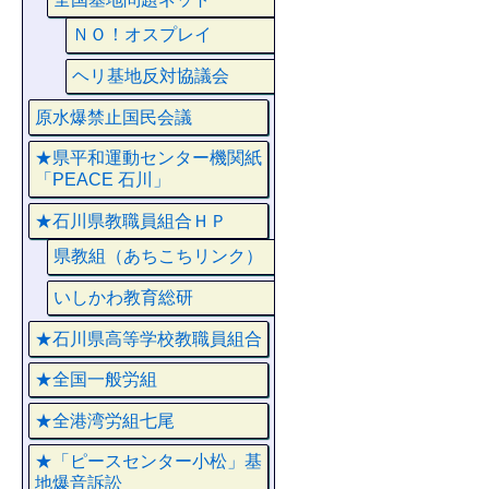
ＮＯ！オスプレイ
ヘリ基地反対協議会
原水爆禁止国民会議
★県平和運動センター機関紙
「PEACE 石川」
★石川県教職員組合ＨＰ
県教組（あちこちリンク）
いしかわ教育総研
★石川県高等学校教職員組合
★全国一般労組
★全港湾労組七尾
★「ピースセンター小松」基
地爆音訴訟