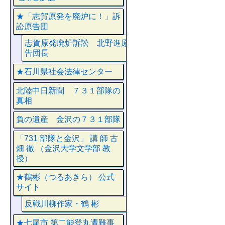
★「志賀原発を廃炉に！」訴
訟原告団
志賀原発廃炉訴訟 北野進原
告団長
★石川県社会法律センター
北陸中日新聞 ７３１部隊の
真相
負の遺産 金沢の７３１部隊
「731 部隊と金沢」 講 師 古
畑 徹 （金沢大学文学部 教
授）
★鶴彬（つるあきら） 公式
サイト
反戦川柳作家・鶴 彬
★七尾市 第二能登丸遭難事