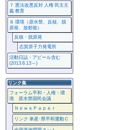
７ 憲法改悪反対 人権 民主主
義 教育
８ 環境（原水禁、反核、脱
原発、放射能）
反核・脱原発
志賀原子力発電所
活動日誌・アピール含む
(2013.6.13～)
リンク集
フォーラム平和・人権・環
境 原水禁国民会議
ＮｅｗｓＰａｐｅｒ
リンク 単産･県平和運動Ｃ
全国基地問題ネット