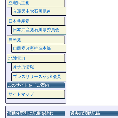
立憲民主党
立憲民主党石川県連
日本共産党
日本共産党石川県委員会
自民党
自民党改憲推進本部
北陸電力
原子力情報
プレスリリース･記者会見
このサイトを「ご案内」
サイトマップ
活動分野別に記事を読む
過去の活動記録