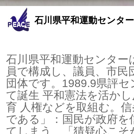
石川県平和運動センター
石川県平和運動センターは
員で構成し、議員、市民
団体です。1989.9県評セ
て誕生 平和憲法を活かし反
育 人権などを取組む。
である」：国民が政府を
てしまう、「猜疑心こそ