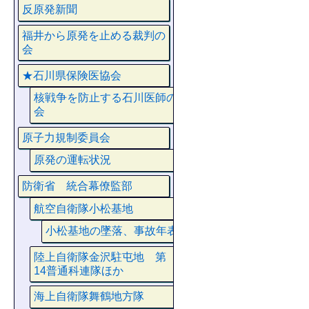
反原発新聞
福井から原発を止める裁判の
会
★石川県保険医協会
核戦争を防止する石川医師の
会
原子力規制委員会
原発の運転状況
防衛省 統合幕僚監部
航空自衛隊小松基地
小松基地の墜落、事故年表
陸上自衛隊金沢駐屯地 第
14普通科連隊ほか
海上自衛隊舞鶴地方隊