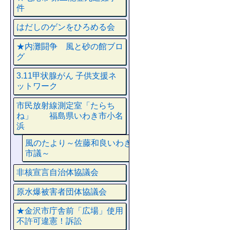
件
はだしのゲンをひろめる会
★内灘闘争 風と砂の館ブロ
グ
3.11甲状腺がん 子供支援ネ
ットワーク
市民放射線測定室「たらち
ね」 福島県いわき市小名
浜
風のたより～佐藤和良いわき
市議～
非核宣言自治体協議会
原水爆被害者団体協議会
★金沢市庁舎前「広場」使用
不許可違憲！訴訟