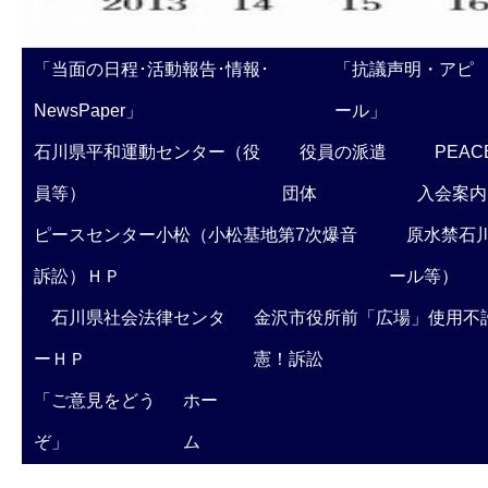
「当面の日程･活動報告･情報･
「抗議声明・アピ
NewsPaper」
ール」
石川県平和運動センター（役
役員の派遣
PEAC
員等）
団体
入会案内
ピースセンター小松（小松基地第7次爆音
原水禁石川
訴訟）ＨＰ
ール等）
石川県社会法律センタ
金沢市役所前「広場」使用不
ーＨＰ
憲！訴訟
「ご意見をどう
ホー
ぞ」
ム