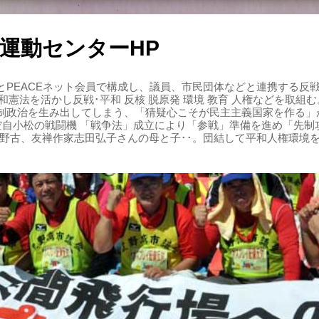
運動センターHP
PEACEネット会員で構成し、議員、市民団体などと連携する反戦・
 平和憲法を活かし反戦･平和 反核 脱原発 環境 教育 人権などを取
制政治を生み出してしまう、「猜疑心こそが民主主義国家を作る」
る空自小松の戦闘機 「戦争法」成立により「参戦」準備を進め「先
辺野古、友禅作家志田弘子さんの母と子･･。団結して平和人権環境