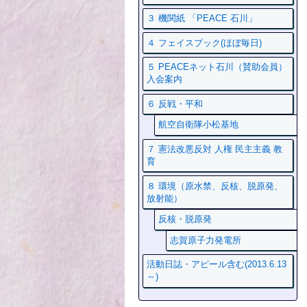
３ 機関紙 「PEACE 石川」
４ フェイスプック(ほぼ毎日)
５ PEACEネット石川（賛助会員）
入会案内
６ 反戦・平和
航空自衛隊小松基地
７ 憲法改悪反対 人権 民主主義 教
育
８ 環境（原水禁、反核、脱原発、
放射能）
反核・脱原発
志賀原子力発電所
活動日誌・アピール含む(2013.6.13
～)