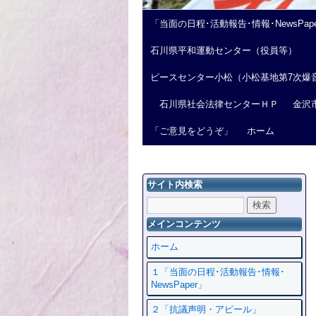
「当面の日程･活動報告･情報･NewsPap
石川県平和運動センター（役員等）
ピースセンター小松（小松基地第7次爆
石川県社会法律センターＨＰ
金沢
「ご意見をどうぞ」
ホーム
サイト内検索
メインコンテンツ
ホーム
１「当面の日程･活動報告･情報･
NewsPaper」
２「抗議声明・アピール」