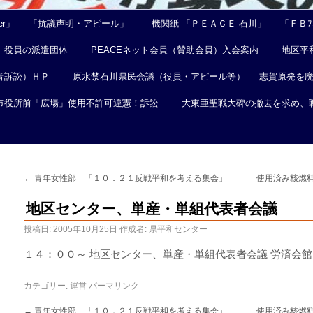
er」
「抗議声明・アピール」
機関紙 「ＰＥＡＣＥ 石川」
「ＦＢﾌｪ
役員の派遣団体
PEACEネット会員（賛助会員）入会案内
地区平
音訴訟）ＨＰ
原水禁石川県民会議（役員・アピール等）
志賀原発を
市役所前「広場」使用不許可違憲！訴訟
大東亜聖戦大碑の撤去を求め、
←
青年女性部 「１０．２１反戦平和を考える集会」
使用済み核燃
地区センター、単産・単組代表者会議
投稿日:
2005年10月25日
作成者:
県平和センター
１４：００～ 地区センター、単産・単組代表者会議 労済会館
カテゴリー:
運営
パーマリンク
←
青年女性部 「１０．２１反戦平和を考える集会」
使用済み核燃