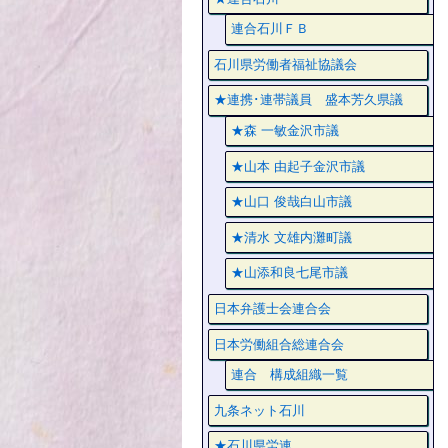
連合石川ＦＢ
石川県労働者福祉協議会
★連携･連帯議員 盛本芳久県議
★森 一敏金沢市議
★山本 由起子金沢市議
★山口 俊哉白山市議
★清水 文雄内灘町議
★山添和良七尾市議
日本弁護士会連合会
日本労働組合総連合会
連合 構成組織一覧
九条ネット石川
★石川県労連