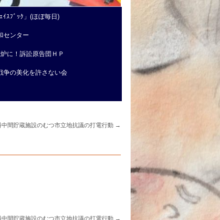
ｲｽﾌﾞｯｸ」(ほぼ毎日)
和センター
廃炉に！訴訟原告団ＨＰ
戦争の美化を許さない会
料中間貯蔵施設のむつ市立地抗議の打電行動
→
料中間貯蔵施設のむつ市立地抗議の打電行動
→