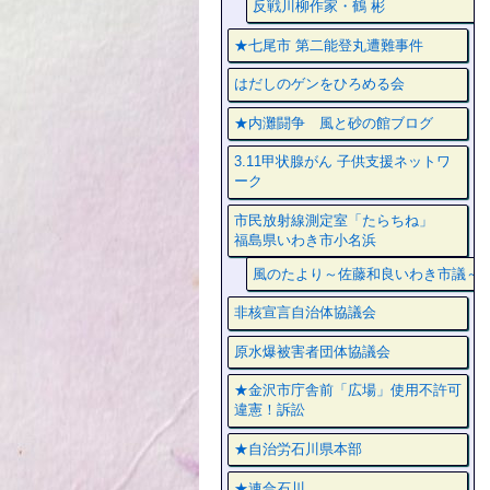
反戦川柳作家・鶴 彬
★七尾市 第二能登丸遭難事件
はだしのゲンをひろめる会
★内灘闘争 風と砂の館ブログ
3.11甲状腺がん 子供支援ネットワ
ーク
市民放射線測定室「たらちね」
福島県いわき市小名浜
風のたより～佐藤和良いわき市議～
非核宣言自治体協議会
原水爆被害者団体協議会
★金沢市庁舎前「広場」使用不許可
違憲！訴訟
★自治労石川県本部
★連合石川