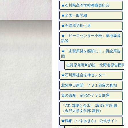
★石川県高等学校教職員組合
★全国一般労組
★全港湾労組七尾
★「ピースセンター小松」基地爆音
訴訟
★「志賀原発を廃炉に！」訴訟原告
団
志賀原発廃炉訴訟 北野進原告団長
★石川県社会法律センター
北陸中日新聞 ７３１部隊の真相
負の遺産 金沢の７３１部隊
「731 部隊と金沢」 講 師 古畑 徹
（金沢大学文学部 教授）
★鶴彬（つるあきら） 公式サイト