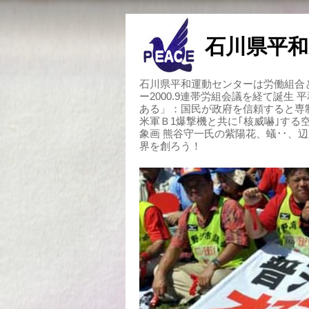
石川県平和
石川県平和運動センターは労働組合と
ー2000.9連帯労組会議を経て誕生
ある」：国民が政府を信頼すると専
米軍Ｂ1爆撃機と共に｢核威嚇｣す
象画 熊谷守一氏の紫陽花、蟻･･、
界を創ろう！