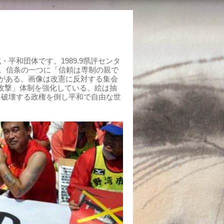
平和団体です。1989.9県評センタ
組む。信条の一つに「信頼は専制の親で
がある。画像は改憲に反対する集会
制攻撃」体制を強化している。絵は抽
を破壊する政権を倒し平和で自由な世