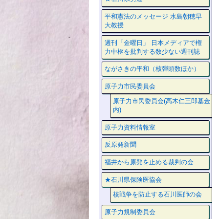
平和憲法のメッセージ 水島朝穂早
大教授
週刊「金曜日」 日本メディアで権
力中枢を批判する数少ない週刊誌
ながさきの平和（核弾頭数ほか）
原子力市民委員会
原子力市民委員会(高木仁三郎基金
内)
原子力資料情報室
反原発新聞
福井から原発を止める裁判の会
★石川県保険医協会
核戦争を防止する石川医師の会
原子力規制委員会