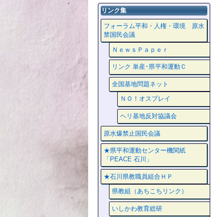
リンク集
フォーラム平和・人権・環境 原水
禁国民会議
ＮｅｗｓＰａｐｅｒ
リンク 単産･県平和運動Ｃ
全国基地問題ネット
ＮＯ！オスプレイ
ヘリ基地反対協議会
原水爆禁止国民会議
★県平和運動センター機関紙
「PEACE 石川」
★石川県教職員組合ＨＰ
県教組（あちこちリンク）
いしかわ教育総研