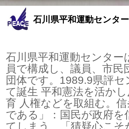
石川県平和運動センター
石川県平和運動センターは
員で構成し、議員、市民
団体です。1989.9県評セ
て誕生 平和憲法を活かし反
育 人権などを取組む。
である」：国民が政府を
てしまう、「猜疑心こそ