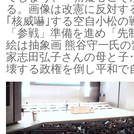
る。画像は改憲に反対する
｢核威嚇｣する空自小松の
「参戦」準備を進め「先
絵は抽象画 熊谷守一氏の
家志田弘子さんの母と子
壊する政権を倒し平和で