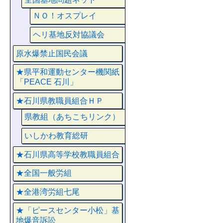
ＮＯ！オスプレイ
ヘリ基地反対協議会
原水爆禁止国民会議
★県平和運動センター機関紙
「PEACE 石川」
★石川県教職員組合ＨＰ
県教組（あちこちリンク）
いしかわ教育総研
★石川県高等学校教職員組合
★全国一般労組
★全港湾労組七尾
★「ピースセンター小松」基
地爆音訴訟