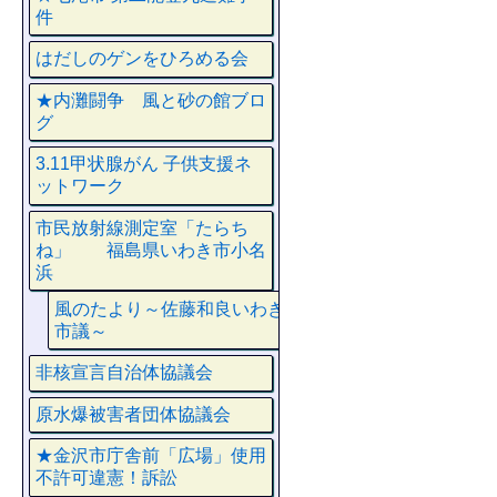
件
はだしのゲンをひろめる会
★内灘闘争 風と砂の館ブロ
グ
3.11甲状腺がん 子供支援ネ
ットワーク
市民放射線測定室「たらち
ね」 福島県いわき市小名
浜
風のたより～佐藤和良いわき
市議～
非核宣言自治体協議会
原水爆被害者団体協議会
★金沢市庁舎前「広場」使用
不許可違憲！訴訟