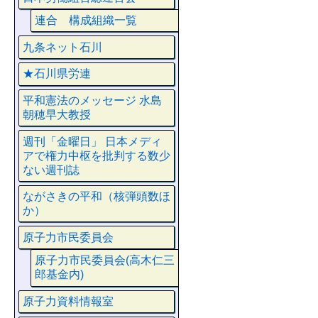
連合 構成組織一覧
九条ネット石川
★石川県労連
平和憲法のメッセージ 水島
朝穂早大教授
週刊「金曜日」 日本メディ
アで権力中枢を批判する数少
ない週刊誌
ながさきの平和（核弾頭数ほ
か）
原子力市民委員会
原子力市民委員会(高木仁三
郎基金内)
原子力資料情報室