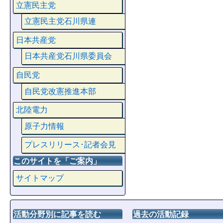
立憲民主党
立憲民主党石川県連
日本共産党
日本共産党石川県委員会
自民党
自民党改憲推進本部
北陸電力
原子力情報
プレスリリース･記者会見
このサイトを「ご案内」
サイトマップ
活動分野別に記事を読む
過去の活動記録