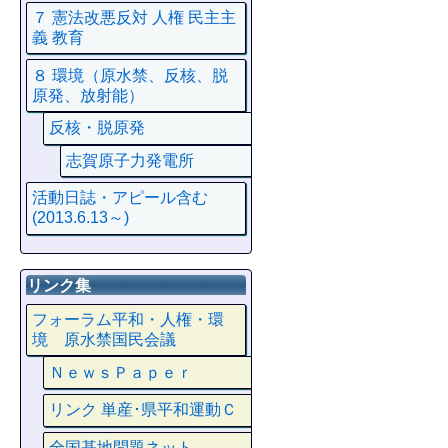
７ 憲法改悪反対 人権 民主主
義 教育
８ 環境（原水禁、反核、脱
原発、放射能）
反核・脱原発
志賀原子力発電所
活動日誌・アピール含む
(2013.6.13～)
リンク集
フォーラム平和・人権・環
境 原水禁国民会議
ＮｅｗｓＰａｐｅｒ
リンク 単産･県平和運動Ｃ
全国基地問題ネット