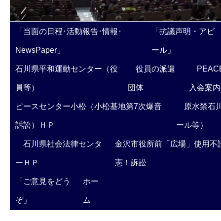
「当面の日程･活動報告･情報･
「抗議声明・アピ
NewsPaper」
ール」
石川県平和運動センター（役
役員の派遣
PEAC
員等）
団体
入会案内
ピースセンター小松（小松基地第7次爆音
原水禁石川
訴訟）ＨＰ
ール等）
石川県社会法律センタ
金沢市役所前「広場」使用不
ーＨＰ
憲！訴訟
「ご意見をどう
ホー
ぞ」
ム