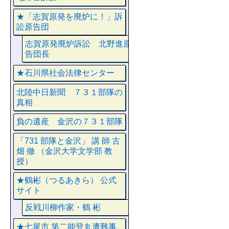
★「志賀原発を廃炉に！」訴
訟原告団
志賀原発廃炉訴訟 北野進原
告団長
★石川県社会法律センター
北陸中日新聞 ７３１部隊の
真相
負の遺産 金沢の７３１部隊
「731 部隊と金沢」 講 師 古
畑 徹 （金沢大学文学部 教
授）
★鶴彬（つるあきら） 公式
サイト
反戦川柳作家・鶴 彬
★七尾市 第二能登丸遭難事