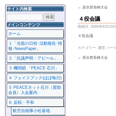
←
原水禁長崎大会
サイト内検索
４役会議
メインコンテンツ
投稿日:
2005年8月23日
ホーム
４役会議
１「当面の日程･活動報告･情
カテゴリー:
運営
パー
報･NewsPaper」
←
原水禁長崎大会
２「抗議声明・アピール」
３ 機関紙 「PEACE 石川」
４ フェイスプック(ほぼ毎日)
５ PEACEネット石川（賛助
会員）入会案内
６ 反戦・平和
航空自衛隊小松基地