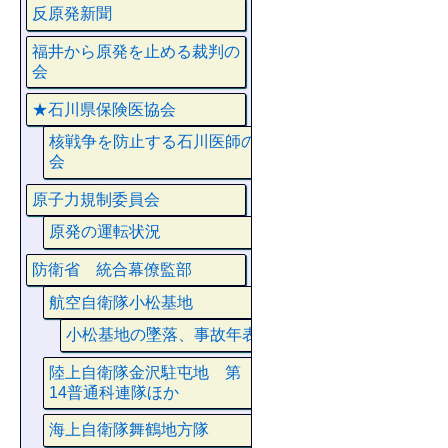
反原発新聞
福井から原発を止める裁判の
会
★石川県保険医協会
核戦争を防止する石川医師の
会
原子力規制委員会
原発の運転状況
防衛省 統合幕僚監部
航空自衛隊小松基地
小松基地の墜落、事故年表
陸上自衛隊金沢駐屯地 第
14普通科連隊ほか
海上自衛隊舞鶴地方隊