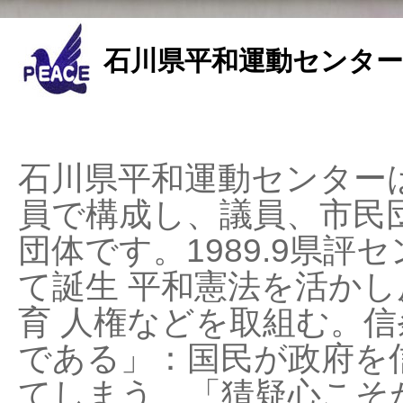
石川県平和運動センター
石川県平和運動センターは
員で構成し、議員、市民
団体です。1989.9県評セ
て誕生 平和憲法を活かし反
育 人権などを取組む。
である」：国民が政府を
てしまう、「猜疑心こそ