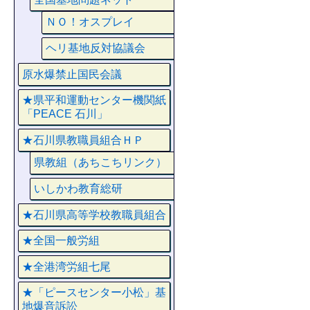
ＮＯ！オスプレイ
ヘリ基地反対協議会
原水爆禁止国民会議
★県平和運動センター機関紙
「PEACE 石川」
★石川県教職員組合ＨＰ
県教組（あちこちリンク）
いしかわ教育総研
★石川県高等学校教職員組合
★全国一般労組
★全港湾労組七尾
★「ピースセンター小松」基
地爆音訴訟