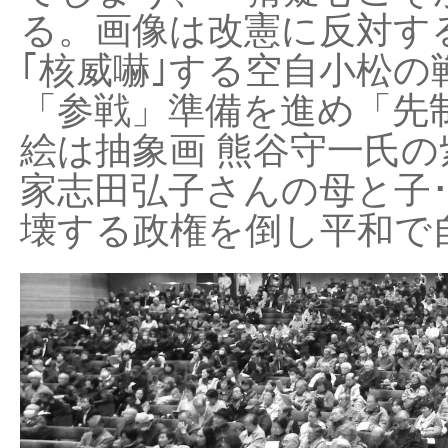
る。画像は改憲に反対する
｢核威嚇｣する空自小松の
「参戦」準備を進め「先
絵は抽象画 熊谷守一氏の
家志田弘子さんの母と子
壊する政権を倒し平和で