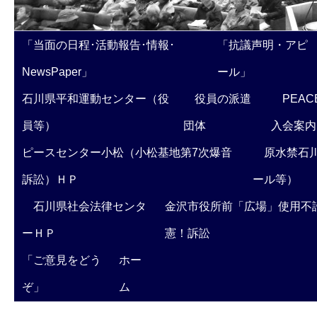
「当面の日程･活動報告･情報･
「抗議声明・アピ
NewsPaper」
ール」
石川県平和運動センター（役
役員の派遣
PEAC
員等）
団体
入会案内
ピースセンター小松（小松基地第7次爆音
原水禁石川
訴訟）ＨＰ
ール等）
石川県社会法律センタ
金沢市役所前「広場」使用不
ーＨＰ
憲！訴訟
「ご意見をどう
ホー
ぞ」
ム