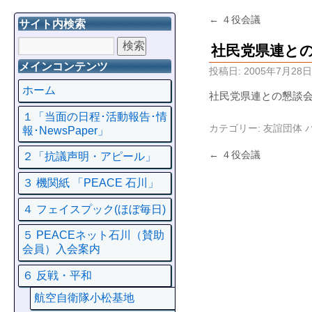
←
４役会議
サイト内検索
社民党県連と
メインコンテンツ
投稿日:
2005年7月28日
ホーム
社民党県連との懇談
１「当面の日程･活動報告･情
カテゴリー:
友誼団体
報･NewsPaper」
←
４役会議
２「抗議声明・アピール」
３ 機関紙 「PEACE 石川」
４ フェイスプック(ほぼ毎日)
５ PEACEネット石川（賛助
会員）入会案内
６ 反戦・平和
航空自衛隊小松基地