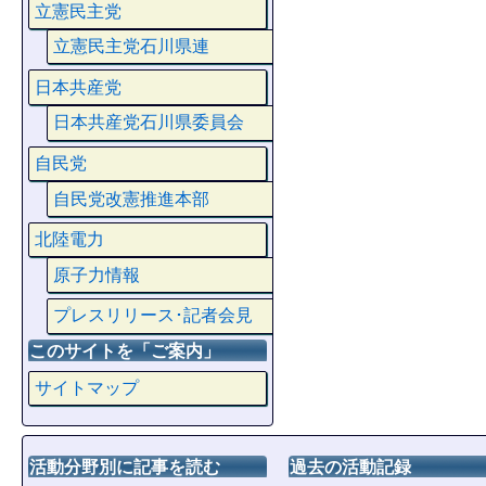
立憲民主党
立憲民主党石川県連
日本共産党
日本共産党石川県委員会
自民党
自民党改憲推進本部
北陸電力
原子力情報
プレスリリース･記者会見
このサイトを「ご案内」
サイトマップ
活動分野別に記事を読む
過去の活動記録