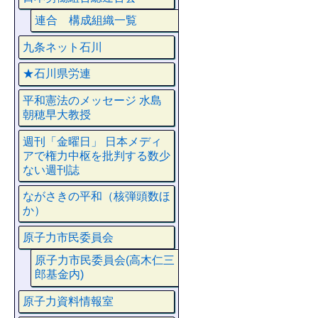
連合 構成組織一覧
九条ネット石川
★石川県労連
平和憲法のメッセージ 水島
朝穂早大教授
週刊「金曜日」 日本メディ
アで権力中枢を批判する数少
ない週刊誌
ながさきの平和（核弾頭数ほ
か）
原子力市民委員会
原子力市民委員会(高木仁三
郎基金内)
原子力資料情報室