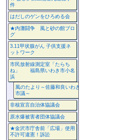
件
はだしのゲンをひろめる会
★内灘闘争 風と砂の館ブロ
グ
3.11甲状腺がん 子供支援ネ
ットワーク
市民放射線測定室「たらち
ね」 福島県いわき市小名
浜
風のたより～佐藤和良いわき
市議～
非核宣言自治体協議会
原水爆被害者団体協議会
★金沢市庁舎前「広場」使用
不許可違憲！訴訟