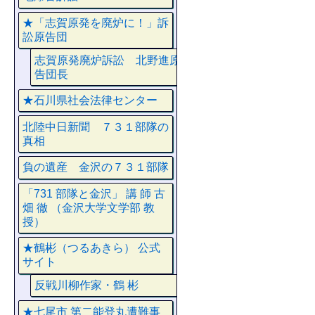
★「志賀原発を廃炉に！」訴
訟原告団
志賀原発廃炉訴訟 北野進原
告団長
★石川県社会法律センター
北陸中日新聞 ７３１部隊の
真相
負の遺産 金沢の７３１部隊
「731 部隊と金沢」 講 師 古
畑 徹 （金沢大学文学部 教
授）
★鶴彬（つるあきら） 公式
サイト
反戦川柳作家・鶴 彬
★七尾市 第二能登丸遭難事