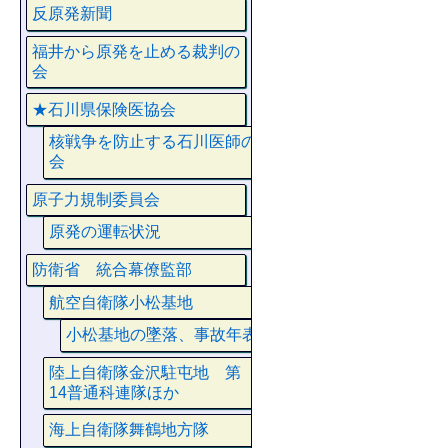
反原発新聞
福井から原発を止める裁判の
会
★石川県保険医協会
核戦争を防止する石川医師の
会
原子力規制委員会
原発の運転状況
防衛省 統合幕僚監部
航空自衛隊小松基地
小松基地の墜落、事故年表
陸上自衛隊金沢駐屯地 第
14普通科連隊ほか
海上自衛隊舞鶴地方隊