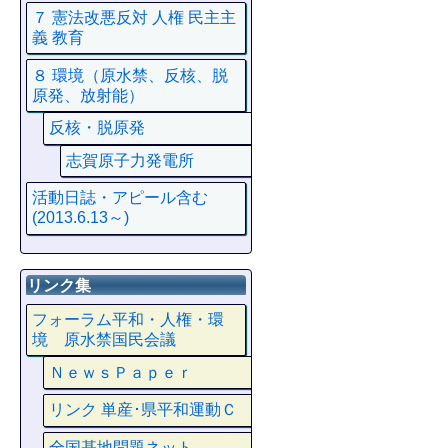
７ 憲法改悪反対 人権 民主主
義 教育
８ 環境（原水禁、反核、脱
原発、放射能）
反核・脱原発
志賀原子力発電所
活動日誌・アピール含む
(2013.6.13～)
リンク集
フォーラム平和・人権・環
境 原水禁国民会議
ＮｅｗｓＰａｐｅｒ
リンク 単産･県平和運動Ｃ
全国基地問題ネット