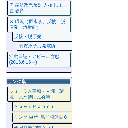
７ 憲法改悪反対 人権 民主主
義 教育
８ 環境（原水禁、反核、脱
原発、放射能）
反核・脱原発
志賀原子力発電所
活動日誌・アピール含む
(2013.6.13～)
リンク集
フォーラム平和・人権・環
境 原水禁国民会議
ＮｅｗｓＰａｐｅｒ
リンク 単産･県平和運動Ｃ
全国基地問題ネット