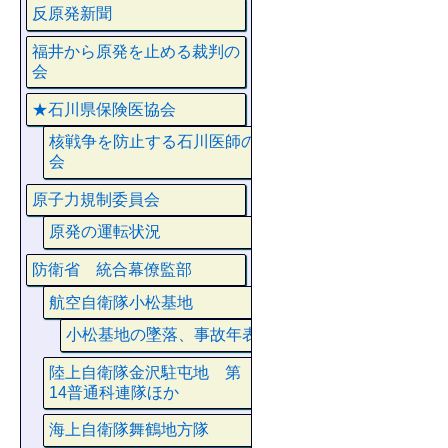
反原発新聞
福井から原発を止める裁判の
会
★石川県保険医協会
核戦争を防止する石川医師の
会
原子力規制委員会
原発の運転状況
防衛省 統合幕僚監部
航空自衛隊小松基地
小松基地の墜落、事故年表
陸上自衛隊金沢駐屯地 第
14普通科連隊ほか
海上自衛隊舞鶴地方隊