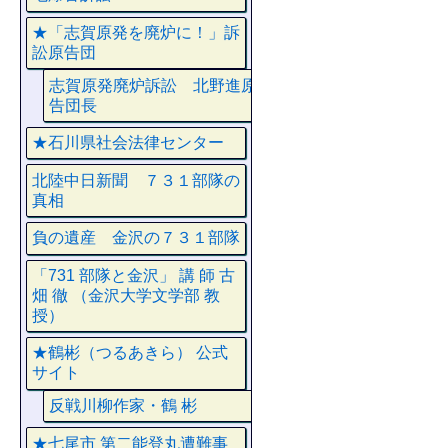
★「志賀原発を廃炉に！」訴
訟原告団
志賀原発廃炉訴訟 北野進原
告団長
★石川県社会法律センター
北陸中日新聞 ７３１部隊の
真相
負の遺産 金沢の７３１部隊
「731 部隊と金沢」 講 師 古
畑 徹 （金沢大学文学部 教
授）
★鶴彬（つるあきら） 公式
サイト
反戦川柳作家・鶴 彬
★七尾市 第二能登丸遭難事