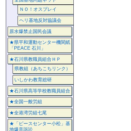
ＮＯ！オスプレイ
ヘリ基地反対協議会
原水爆禁止国民会議
★県平和運動センター機関紙
「PEACE 石川」
★石川県教職員組合ＨＰ
県教組（あちこちリンク）
いしかわ教育総研
★石川県高等学校教職員組合
★全国一般労組
★全港湾労組七尾
★「ピースセンター小松」基
地爆音訴訟