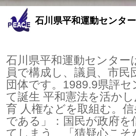
石川県平和運動センター
石川県平和運動センターは
員で構成し、議員、市民
団体です。1989.9県評セ
て誕生 平和憲法を活かし反
育 人権などを取組む。
である」：国民が政府を
てしまう、「猜疑心こそ