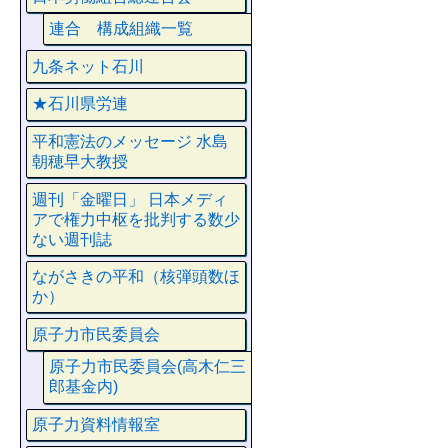
連合 構成組織一覧
九条ネット石川
★石川県労連
平和憲法のメッセージ 水島
朝穂早大教授
週刊「金曜日」 日本メディ
アで権力中枢を批判する数少
ない週刊誌
ながさきの平和（核弾頭数ほ
か）
原子力市民委員会
原子力市民委員会(高木仁三
郎基金内)
原子力資料情報室