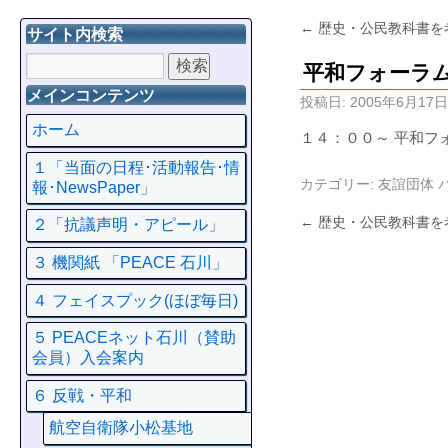
←
歴史・公民教科書を
サイト内検索
平和フォーラ
メインコンテンツ
投稿日:
2005年6月17日
ホーム
１４：００～ 平和フ
１「当面の日程･活動報告･情
カテゴリー:
友誼団体
報･NewsPaper」
←
歴史・公民教科書を
２「抗議声明・アピール」
３ 機関紙 「PEACE 石川」
４ フェイスプック(ほぼ毎日)
５ PEACEネット石川（賛助
会員）入会案内
６ 反戦・平和
航空自衛隊小松基地