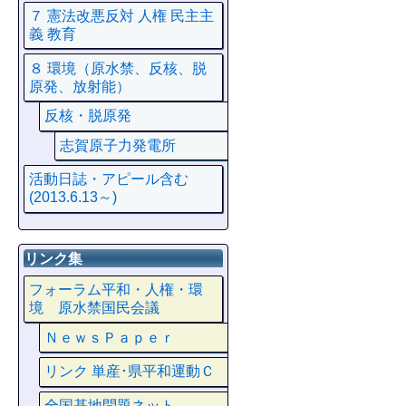
７ 憲法改悪反対 人権 民主主
義 教育
８ 環境（原水禁、反核、脱
原発、放射能）
反核・脱原発
志賀原子力発電所
活動日誌・アピール含む
(2013.6.13～)
リンク集
フォーラム平和・人権・環
境 原水禁国民会議
ＮｅｗｓＰａｐｅｒ
リンク 単産･県平和運動Ｃ
全国基地問題ネット