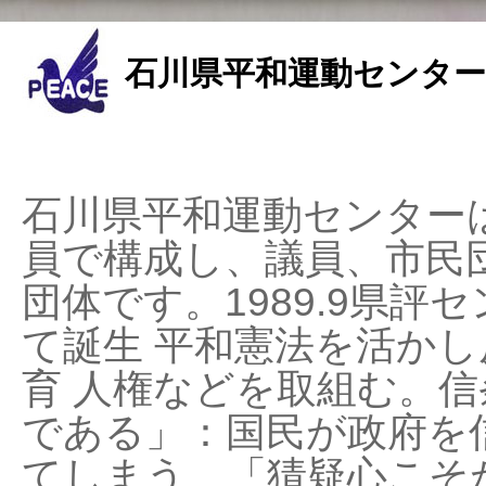
石川県平和運動センター
石川県平和運動センターは
員で構成し、議員、市民
団体です。1989.9県評セ
て誕生 平和憲法を活かし反
育 人権などを取組む。
である」：国民が政府を
てしまう、「猜疑心こそ