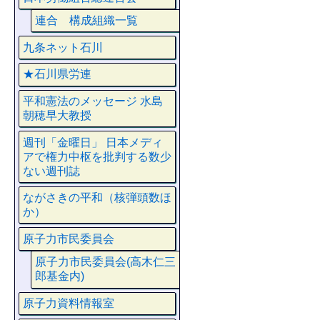
連合 構成組織一覧
九条ネット石川
★石川県労連
平和憲法のメッセージ 水島
朝穂早大教授
週刊「金曜日」 日本メディ
アで権力中枢を批判する数少
ない週刊誌
ながさきの平和（核弾頭数ほ
か）
原子力市民委員会
原子力市民委員会(高木仁三
郎基金内)
原子力資料情報室