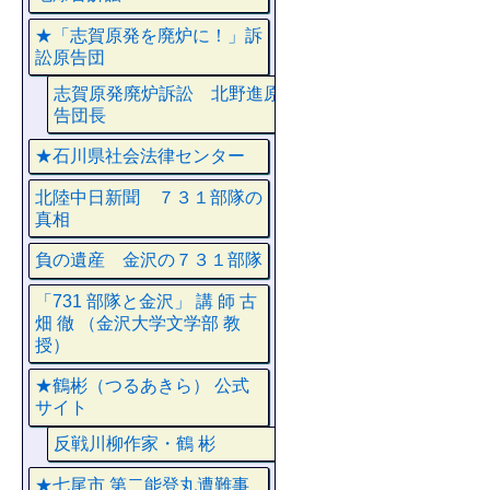
★「志賀原発を廃炉に！」訴
訟原告団
志賀原発廃炉訴訟 北野進原
告団長
★石川県社会法律センター
北陸中日新聞 ７３１部隊の
真相
負の遺産 金沢の７３１部隊
「731 部隊と金沢」 講 師 古
畑 徹 （金沢大学文学部 教
授）
★鶴彬（つるあきら） 公式
サイト
反戦川柳作家・鶴 彬
★七尾市 第二能登丸遭難事