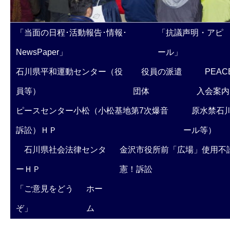
「当面の日程･活動報告･情報･
「抗議声明・アピ
NewsPaper」
ール」
石川県平和運動センター（役
役員の派遣
PEAC
員等）
団体
入会案内
ピースセンター小松（小松基地第7次爆音
原水禁石川
訴訟）ＨＰ
ール等）
石川県社会法律センタ
金沢市役所前「広場」使用不
ーＨＰ
憲！訴訟
「ご意見をどう
ホー
ぞ」
ム