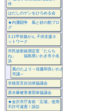
件
はだしのゲンをひろめる会
★内灘闘争 風と砂の館ブロ
グ
3.11甲状腺がん 子供支援ネ
ットワーク
市民放射線測定室「たらち
ね」 福島県いわき市小名
浜
風のたより～佐藤和良いわき
市議～
非核宣言自治体協議会
原水爆被害者団体協議会
★金沢市庁舎前「広場」使用
不許可違憲！訴訟