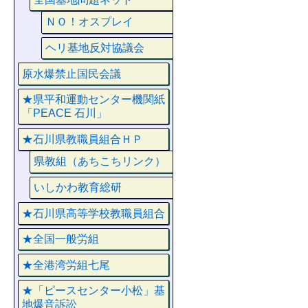
ＮＯ！オスプレイ
ヘリ基地反対協議会
原水爆禁止国民会議
★県平和運動センター機関紙
「PEACE 石川」
★石川県教職員組合ＨＰ
県教組（あちこちリンク）
いしかわ教育総研
★石川県高等学校教職員組合
★全国一般労組
★全港湾労組七尾
★「ピースセンター小松」基
地爆音訴訟