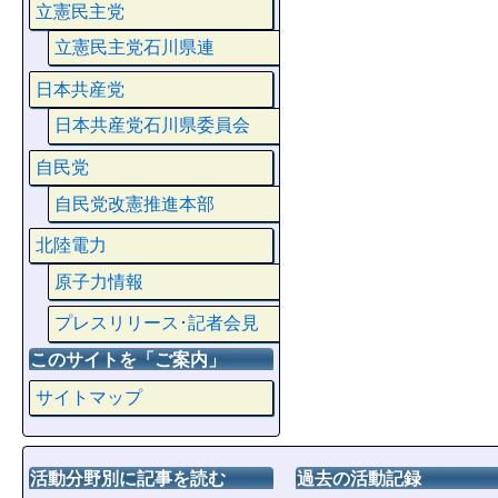
立憲民主党
立憲民主党石川県連
日本共産党
日本共産党石川県委員会
自民党
自民党改憲推進本部
北陸電力
原子力情報
プレスリリース･記者会見
このサイトを「ご案内」
サイトマップ
活動分野別に記事を読む
過去の活動記録