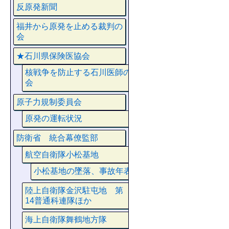
反原発新聞
福井から原発を止める裁判の
会
★石川県保険医協会
核戦争を防止する石川医師の
会
原子力規制委員会
原発の運転状況
防衛省 統合幕僚監部
航空自衛隊小松基地
小松基地の墜落、事故年表
陸上自衛隊金沢駐屯地 第
14普通科連隊ほか
海上自衛隊舞鶴地方隊