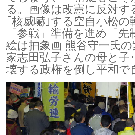
る。画像は改憲に反対する
｢核威嚇｣する空自小松の
「参戦」準備を進め「先
絵は抽象画 熊谷守一氏の
家志田弘子さんの母と子
壊する政権を倒し平和で