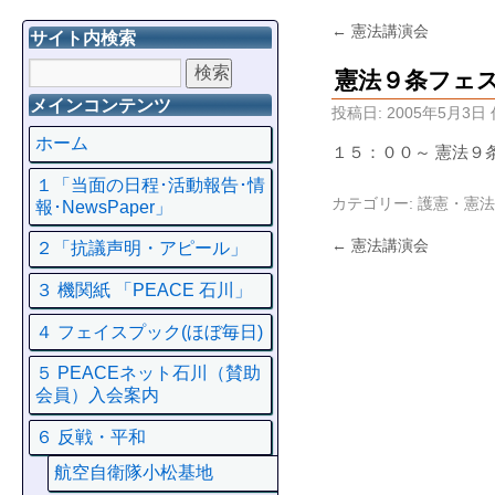
←
憲法講演会
サイト内検索
憲法９条フェ
メインコンテンツ
投稿日:
2005年5月3日
ホーム
１５：００～ 憲法９
１「当面の日程･活動報告･情
カテゴリー:
護憲・憲法
報･NewsPaper」
←
憲法講演会
２「抗議声明・アピール」
３ 機関紙 「PEACE 石川」
４ フェイスプック(ほぼ毎日)
５ PEACEネット石川（賛助
会員）入会案内
６ 反戦・平和
航空自衛隊小松基地