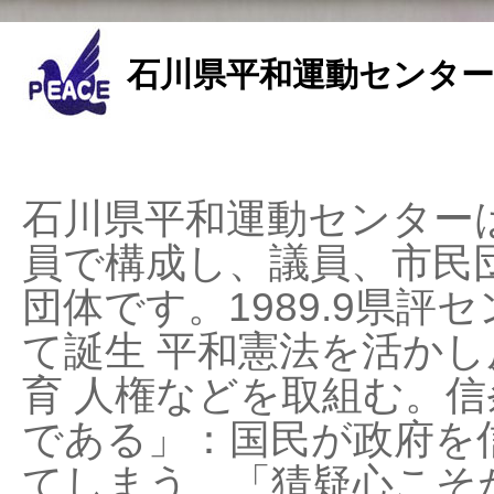
石川県平和運動センター
石川県平和運動センターは
員で構成し、議員、市民
団体です。1989.9県評セ
て誕生 平和憲法を活かし反
育 人権などを取組む。
である」：国民が政府を
てしまう、「猜疑心こそ