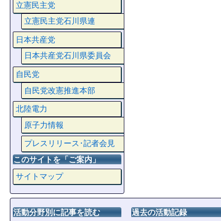
立憲民主党
立憲民主党石川県連
日本共産党
日本共産党石川県委員会
自民党
自民党改憲推進本部
北陸電力
原子力情報
プレスリリース･記者会見
このサイトを「ご案内」
サイトマップ
活動分野別に記事を読む
過去の活動記録