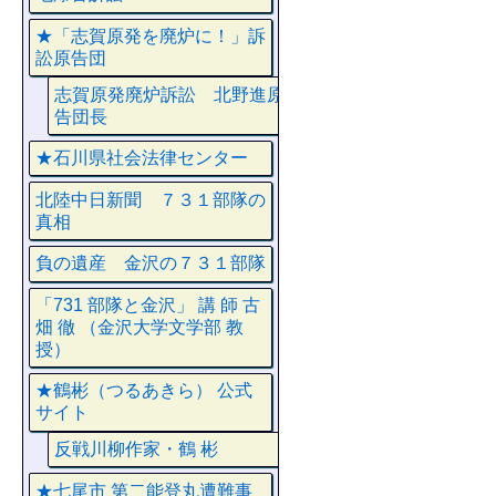
★「志賀原発を廃炉に！」訴
訟原告団
志賀原発廃炉訴訟 北野進原
告団長
★石川県社会法律センター
北陸中日新聞 ７３１部隊の
真相
負の遺産 金沢の７３１部隊
「731 部隊と金沢」 講 師 古
畑 徹 （金沢大学文学部 教
授）
★鶴彬（つるあきら） 公式
サイト
反戦川柳作家・鶴 彬
★七尾市 第二能登丸遭難事