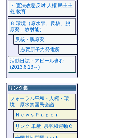
７ 憲法改悪反対 人権 民主主
義 教育
８ 環境（原水禁、反核、脱
原発、放射能）
反核・脱原発
志賀原子力発電所
活動日誌・アピール含む
(2013.6.13～)
リンク集
フォーラム平和・人権・環
境 原水禁国民会議
ＮｅｗｓＰａｐｅｒ
リンク 単産･県平和運動Ｃ
全国基地問題ネット