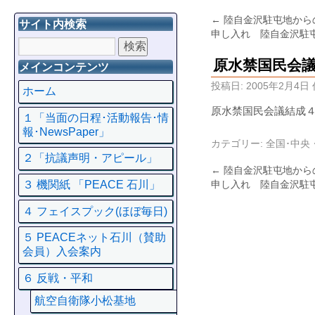
←
陸自金沢駐屯地から
サイト内検索
申し入れ 陸自金沢駐
原水禁国民会
メインコンテンツ
投稿日:
2005年2月4日
ホーム
原水禁国民会議結成４
１「当面の日程･活動報告･情
報･NewsPaper」
カテゴリー:
全国･中央
２「抗議声明・アピール」
←
陸自金沢駐屯地から
申し入れ 陸自金沢駐
３ 機関紙 「PEACE 石川」
４ フェイスプック(ほぼ毎日)
５ PEACEネット石川（賛助
会員）入会案内
６ 反戦・平和
航空自衛隊小松基地