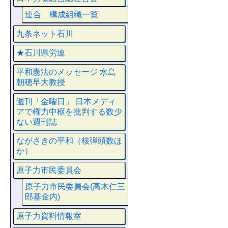
連合 構成組織一覧
九条ネット石川
★石川県労連
平和憲法のメッセージ 水島
朝穂早大教授
週刊「金曜日」 日本メディ
アで権力中枢を批判する数少
ない週刊誌
ながさきの平和（核弾頭数ほ
か）
原子力市民委員会
原子力市民委員会(高木仁三
郎基金内)
原子力資料情報室