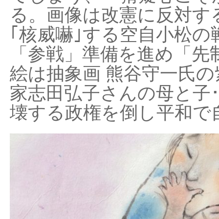
る。画像は改憲に反対する
｢核威嚇｣する空自小松の
「参戦」準備を進め「先
絵は抽象画 熊谷守一氏の
家志田弘子さんの母と子
壊する政権を倒し平和で