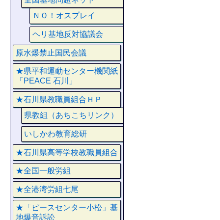
ＮＯ！オスプレイ
ヘリ基地反対協議会
原水爆禁止国民会議
★県平和運動センター機関紙
「PEACE 石川」
★石川県教職員組合ＨＰ
県教組（あちこちリンク）
いしかわ教育総研
★石川県高等学校教職員組合
★全国一般労組
★全港湾労組七尾
★「ピースセンター小松」基
地爆音訴訟