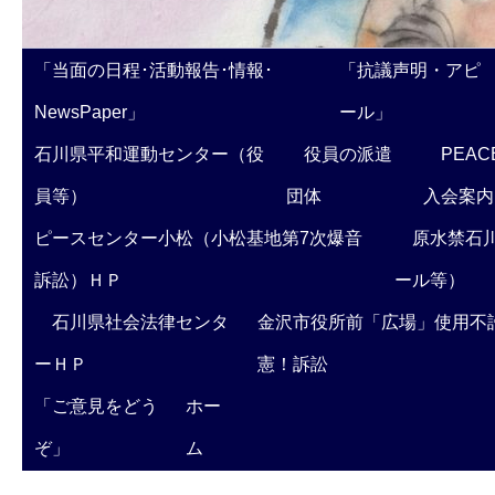
「当面の日程･活動報告･情報･
「抗議声明・アピ
NewsPaper」
ール」
石川県平和運動センター（役
役員の派遣
PEAC
員等）
団体
入会案内
ピースセンター小松（小松基地第7次爆音
原水禁石川
訴訟）ＨＰ
ール等）
石川県社会法律センタ
金沢市役所前「広場」使用不
ーＨＰ
憲！訴訟
「ご意見をどう
ホー
ぞ」
ム