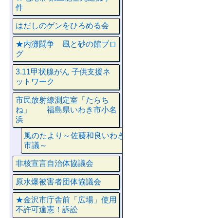
件
はだしのゲンをひろめる会
★内灘闘争 風と砂の館ブロ
グ
3.11甲状腺がん 子供支援ネ
ットワーク
市民放射線測定室「たらち
ね」 福島県いわき市小名
浜
風のたより～佐藤和良いわき
市議～
非核宣言自治体協議会
原水爆被害者団体協議会
★金沢市庁舎前「広場」使用
不許可違憲！訴訟