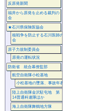
反原発新聞
福井から原発を止める裁判の
会
★石川県保険医協会
核戦争を防止する石川医師の
会
原子力規制委員会
原発の運転状況
防衛省 統合幕僚監部
航空自衛隊小松基地
小松基地の墜落、事故年表
陸上自衛隊金沢駐屯地 第
14普通科連隊ほか
海上自衛隊舞鶴地方隊