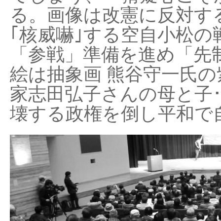
る。画像は改憲に反対する
｢核威嚇｣する空自小松の
「参戦」準備を進め「先
絵は抽象画 熊谷守一氏の
家志田弘子さんの母と子
壊する政権を倒し平和で