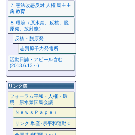
７ 憲法改悪反対 人権 民主主
義 教育
８ 環境（原水禁、反核、脱
原発、放射能）
反核・脱原発
志賀原子力発電所
活動日誌・アピール含む
(2013.6.13～)
リンク集
フォーラム平和・人権・環
境 原水禁国民会議
ＮｅｗｓＰａｐｅｒ
リンク 単産･県平和運動Ｃ
全国基地問題ネット