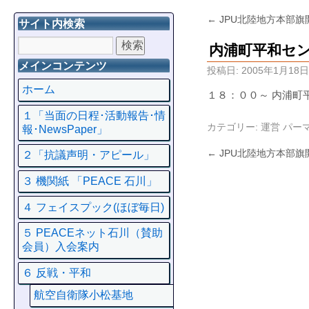
←
JPU北陸地方本部旗
サイト内検索
内浦町平和セ
メインコンテンツ
投稿日:
2005年1月18日
ホーム
１８：００～ 内浦町
１「当面の日程･活動報告･情
カテゴリー:
運営
パー
報･NewsPaper」
←
JPU北陸地方本部旗
２「抗議声明・アピール」
３ 機関紙 「PEACE 石川」
４ フェイスプック(ほぼ毎日)
５ PEACEネット石川（賛助
会員）入会案内
６ 反戦・平和
航空自衛隊小松基地