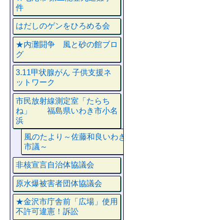
件
はだしのゲンをひろめる会
★内灘闘争 風と砂の館ブロ
グ
3.11甲状腺がん 子供支援ネ
ットワーク
市民放射線測定室「たらち
ね」 福島県いわき市小名
浜
風のたより～佐藤和良いわき
市議～
非核宣言自治体協議会
原水爆被害者団体協議会
★金沢市庁舎前「広場」使用
不許可違憲！訴訟