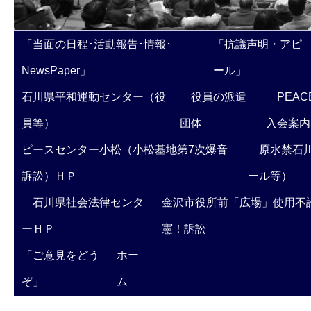
「当面の日程･活動報告･情報･
「抗議声明・アピ
NewsPaper」
ール」
石川県平和運動センター（役
役員の派遣
PEAC
員等）
団体
入会案内
ピースセンター小松（小松基地第7次爆音
原水禁石川
訴訟）ＨＰ
ール等）
石川県社会法律センタ
金沢市役所前「広場」使用不
ーＨＰ
憲！訴訟
「ご意見をどう
ホー
ぞ」
ム