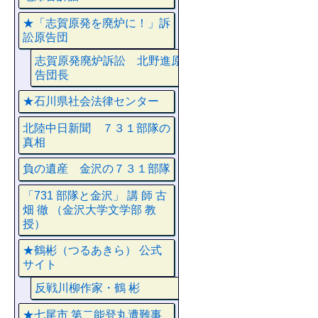
★「志賀原発を廃炉に！」訴
訟原告団
志賀原発廃炉訴訟 北野進原
告団長
★石川県社会法律センター
北陸中日新聞 ７３１部隊の
真相
負の遺産 金沢の７３１部隊
「731 部隊と金沢」 講 師 古
畑 徹 （金沢大学文学部 教
授）
★鶴彬（つるあきら） 公式
サイト
反戦川柳作家・鶴 彬
★七尾市 第二能登丸遭難事