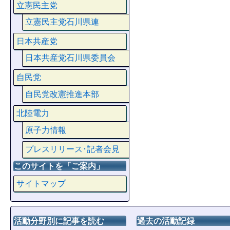
立憲民主党
立憲民主党石川県連
日本共産党
日本共産党石川県委員会
自民党
自民党改憲推進本部
北陸電力
原子力情報
プレスリリース･記者会見
このサイトを「ご案内」
サイトマップ
活動分野別に記事を読む
過去の活動記録