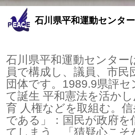
石川県平和運動センター
石川県平和運動センターは
員で構成し、議員、市民
団体です。1989.9県評セ
て誕生 平和憲法を活かし反
育 人権などを取組む。
である」：国民が政府を
てしまう、「猜疑心こそ