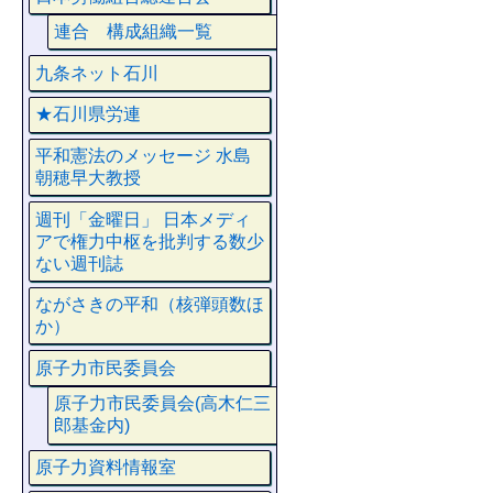
連合 構成組織一覧
九条ネット石川
★石川県労連
平和憲法のメッセージ 水島
朝穂早大教授
週刊「金曜日」 日本メディ
アで権力中枢を批判する数少
ない週刊誌
ながさきの平和（核弾頭数ほ
か）
原子力市民委員会
原子力市民委員会(高木仁三
郎基金内)
原子力資料情報室