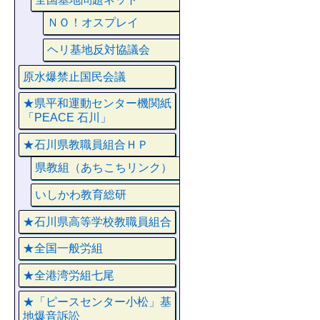
ＮＯ！オスプレイ
ヘリ基地反対協議会
原水爆禁止国民会議
★県平和運動センター機関紙
「PEACE 石川」
★石川県教職員組合ＨＰ
県教組（あちこちリンク）
いしかわ教育総研
★石川県高等学校教職員組合
★全国一般労組
★全港湾労組七尾
★「ピースセンター小松」基
地爆音訴訟