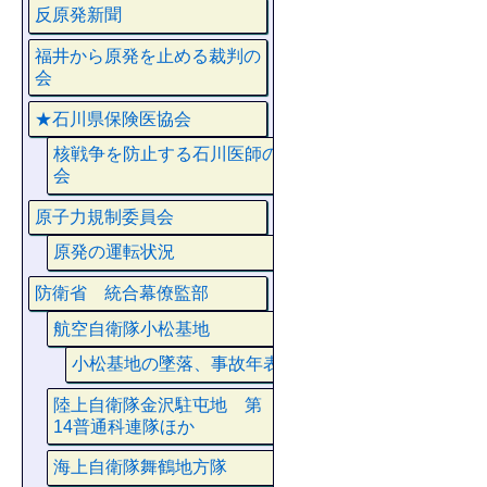
反原発新聞
福井から原発を止める裁判の
会
★石川県保険医協会
核戦争を防止する石川医師の
会
原子力規制委員会
原発の運転状況
防衛省 統合幕僚監部
航空自衛隊小松基地
小松基地の墜落、事故年表
陸上自衛隊金沢駐屯地 第
14普通科連隊ほか
海上自衛隊舞鶴地方隊