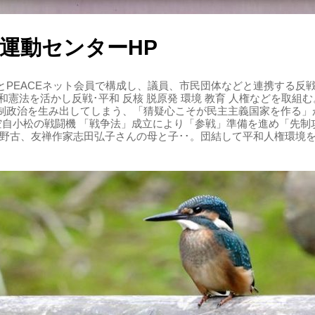
運動センターHP
PEACEネット会員で構成し、議員、市民団体などと連携する反戦・
 平和憲法を活かし反戦･平和 反核 脱原発 環境 教育 人権などを取
制政治を生み出してしまう、「猜疑心こそが民主主義国家を作る」
る空自小松の戦闘機 「戦争法」成立により「参戦」準備を進め「先
辺野古、友禅作家志田弘子さんの母と子･･。団結して平和人権環境