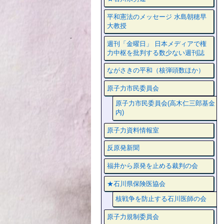
平和憲法のメッセージ 水島朝穂早
大教授
週刊「金曜日」 日本メディアで権
力中枢を批判する数少ない週刊誌
ながさきの平和（核弾頭数ほか）
原子力市民委員会
原子力市民委員会(高木仁三郎基金
内)
原子力資料情報室
反原発新聞
福井から原発を止める裁判の会
★石川県保険医協会
核戦争を防止する石川医師の会
原子力規制委員会