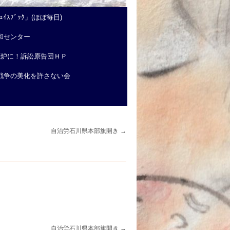
ｲｽﾌﾞｯｸ」(ほぼ毎日)
和センター
廃炉に！訴訟原告団ＨＰ
戦争の美化を許さない会
自治労石川県本部旗開き
→
自治労石川県本部旗開き
→