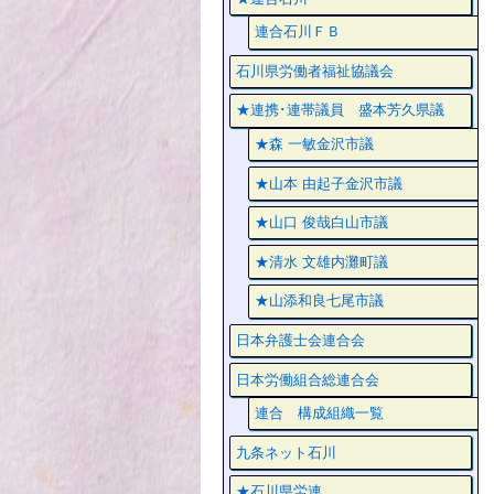
連合石川ＦＢ
石川県労働者福祉協議会
★連携･連帯議員 盛本芳久県議
★森 一敏金沢市議
★山本 由起子金沢市議
★山口 俊哉白山市議
★清水 文雄内灘町議
★山添和良七尾市議
日本弁護士会連合会
日本労働組合総連合会
連合 構成組織一覧
九条ネット石川
★石川県労連