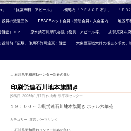
er」
「抗議声明・アピール」
機関紙 「ＰＥＡＣＥ 石川」
「ＦＢﾌｪ
役員の派遣団体
PEACEネット会員（賛助会員）入会案内
地区平
音訴訟）ＨＰ
原水禁石川県民会議（役員・アピール等）
志賀原発を
市役所前「広場」使用不許可違憲！訴訟
大東亜聖戦大碑の撤去を求め、
←
石川県平和運動センター新春の集い
印刷労連石川地本旗開き
投稿日:
2005年1月7日
作成者:
県平和センター
１９：００～ 印刷労連石川地本旗開き ホテル六華苑
カテゴリー:
運営
パーマリンク
←
石川県平和運動センター新春の集い