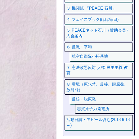
３ 機関紙 「PEACE 石川」
４ フェイスプック(ほぼ毎日)
５ PEACEネット石川（賛助会員）
入会案内
６ 反戦・平和
航空自衛隊小松基地
７ 憲法改悪反対 人権 民主主義 教
育
８ 環境（原水禁、反核、脱原発、
放射能）
反核・脱原発
志賀原子力発電所
活動日誌・アピール含む(2013.6.13
～)