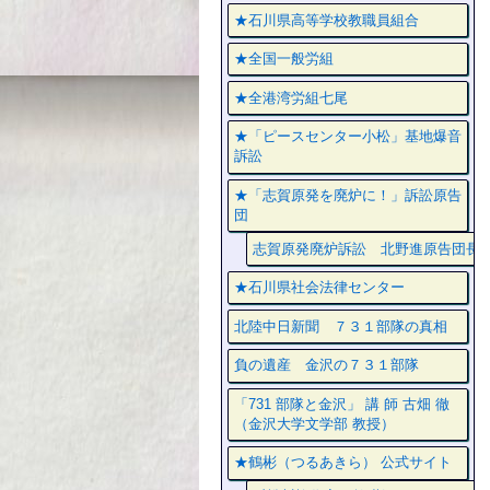
★石川県高等学校教職員組合
★全国一般労組
★全港湾労組七尾
★「ピースセンター小松」基地爆音
訴訟
★「志賀原発を廃炉に！」訴訟原告
団
志賀原発廃炉訴訟 北野進原告団長
★石川県社会法律センター
北陸中日新聞 ７３１部隊の真相
負の遺産 金沢の７３１部隊
「731 部隊と金沢」 講 師 古畑 徹
（金沢大学文学部 教授）
★鶴彬（つるあきら） 公式サイト