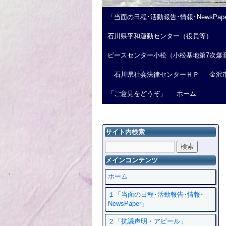
「当面の日程･活動報告･情報･NewsPap
石川県平和運動センター（役員等）
ピースセンター小松（小松基地第7次爆
石川県社会法律センターＨＰ
金沢
「ご意見をどうぞ」
ホーム
サイト内検索
メインコンテンツ
ホーム
１「当面の日程･活動報告･情報･
NewsPaper」
２「抗議声明・アピール」