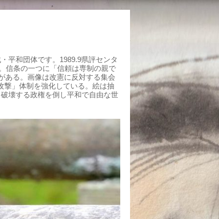
平和団体です。1989.9県評センタ
組む。信条の一つに「信頼は専制の親で
がある。画像は改憲に反対する集会
制攻撃」体制を強化している。絵は抽
を破壊する政権を倒し平和で自由な世