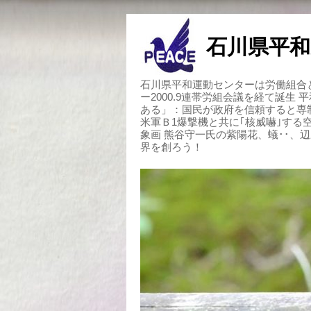
石川県平和
石川県平和運動センターは労働組合と
ー2000.9連帯労組会議を経て誕生
ある」：国民が政府を信頼すると専
米軍Ｂ1爆撃機と共に｢核威嚇｣す
象画 熊谷守一氏の紫陽花、蟻･･、
界を創ろう！