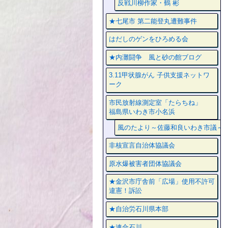
反戦川柳作家・鶴 彬
★七尾市 第二能登丸遭難事件
はだしのゲンをひろめる会
★内灘闘争 風と砂の館ブログ
3.11甲状腺がん 子供支援ネットワ
ーク
市民放射線測定室「たらちね」
福島県いわき市小名浜
風のたより～佐藤和良いわき市議～
非核宣言自治体協議会
原水爆被害者団体協議会
★金沢市庁舎前「広場」使用不許可
違憲！訴訟
★自治労石川県本部
★連合石川