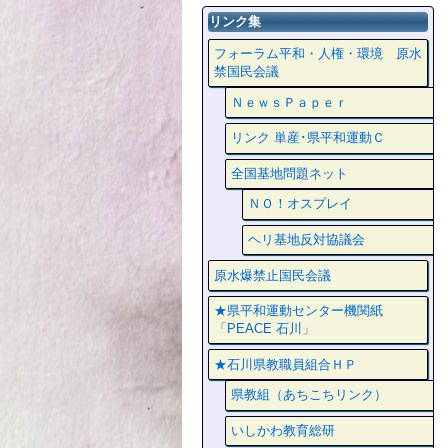
リンク集
フォーラム平和・人権・環境 原水
禁国民会議
ＮｅｗｓＰａｐｅｒ
リンク 単産･県平和運動Ｃ
全国基地問題ネット
ＮＯ！オスプレイ
ヘリ基地反対協議会
原水爆禁止国民会議
★県平和運動センター機関紙
「PEACE 石川」
★石川県教職員組合ＨＰ
県教組（あちこちリンク）
いしかわ教育総研