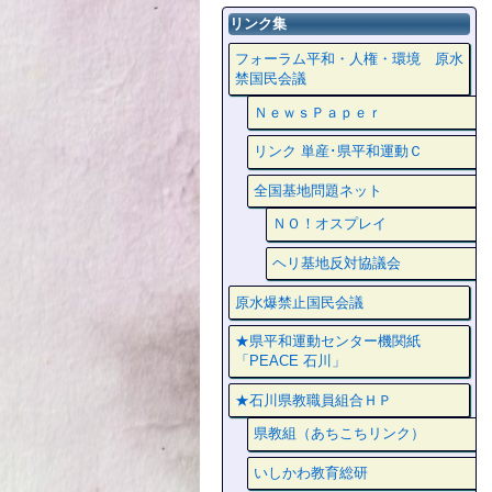
リンク集
フォーラム平和・人権・環境 原水
禁国民会議
ＮｅｗｓＰａｐｅｒ
リンク 単産･県平和運動Ｃ
全国基地問題ネット
ＮＯ！オスプレイ
ヘリ基地反対協議会
原水爆禁止国民会議
★県平和運動センター機関紙
「PEACE 石川」
★石川県教職員組合ＨＰ
県教組（あちこちリンク）
いしかわ教育総研