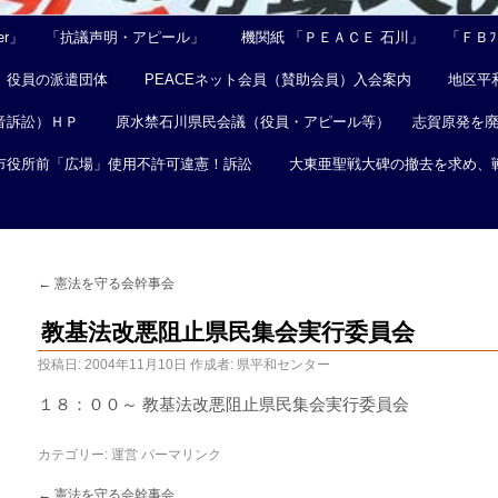
er」
「抗議声明・アピール」
機関紙 「ＰＥＡＣＥ 石川」
「ＦＢﾌｪ
役員の派遣団体
PEACEネット会員（賛助会員）入会案内
地区平
音訴訟）ＨＰ
原水禁石川県民会議（役員・アピール等）
志賀原発を
市役所前「広場」使用不許可違憲！訴訟
大東亜聖戦大碑の撤去を求め、
←
憲法を守る会幹事会
教基法改悪阻止県民集会実行委員会
投稿日:
2004年11月10日
作成者:
県平和センター
１８：００～ 教基法改悪阻止県民集会実行委員会
カテゴリー:
運営
パーマリンク
←
憲法を守る会幹事会