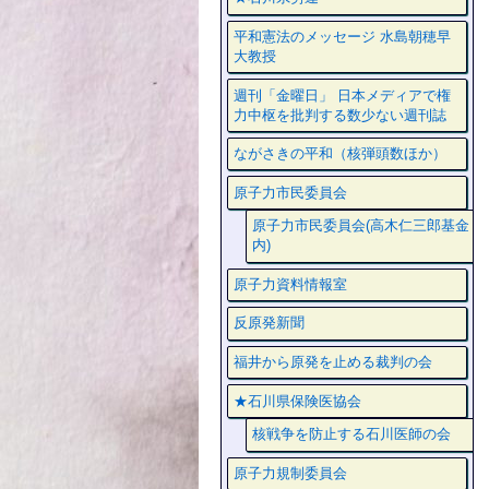
平和憲法のメッセージ 水島朝穂早
大教授
週刊「金曜日」 日本メディアで権
力中枢を批判する数少ない週刊誌
ながさきの平和（核弾頭数ほか）
原子力市民委員会
原子力市民委員会(高木仁三郎基金
内)
原子力資料情報室
反原発新聞
福井から原発を止める裁判の会
★石川県保険医協会
核戦争を防止する石川医師の会
原子力規制委員会