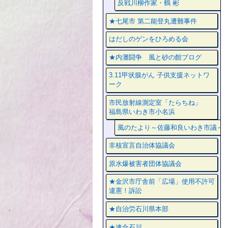
反戦川柳作家・鶴 彬
★七尾市 第二能登丸遭難事件
はだしのゲンをひろめる会
★内灘闘争 風と砂の館ブログ
3.11甲状腺がん 子供支援ネットワ
ーク
市民放射線測定室「たらちね」
福島県いわき市小名浜
風のたより～佐藤和良いわき市議～
非核宣言自治体協議会
原水爆被害者団体協議会
★金沢市庁舎前「広場」使用不許可
違憲！訴訟
★自治労石川県本部
★連合石川