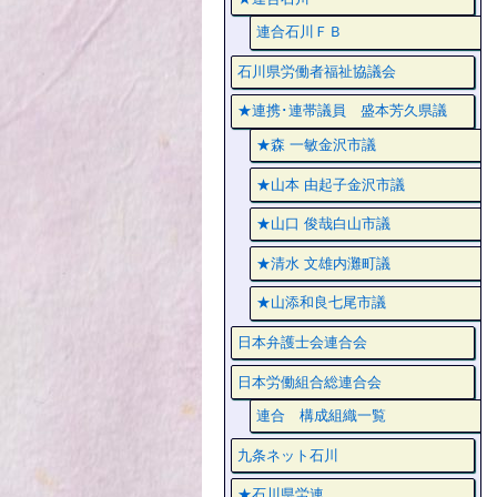
連合石川ＦＢ
石川県労働者福祉協議会
★連携･連帯議員 盛本芳久県議
★森 一敏金沢市議
★山本 由起子金沢市議
★山口 俊哉白山市議
★清水 文雄内灘町議
★山添和良七尾市議
日本弁護士会連合会
日本労働組合総連合会
連合 構成組織一覧
九条ネット石川
★石川県労連