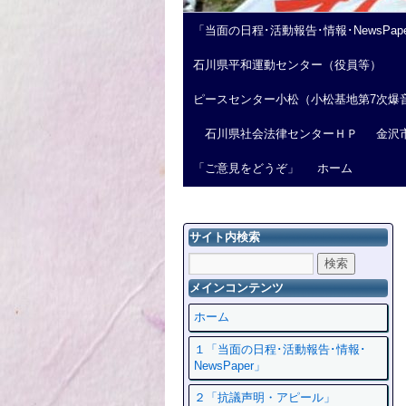
「当面の日程･活動報告･情報･NewsPap
石川県平和運動センター（役員等）
ピースセンター小松（小松基地第7次爆
石川県社会法律センターＨＰ
金沢
「ご意見をどうぞ」
ホーム
サイト内検索
メインコンテンツ
ホーム
１「当面の日程･活動報告･情報･
NewsPaper」
２「抗議声明・アピール」