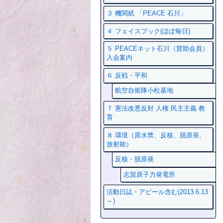
３ 機関紙 「PEACE 石川」
４ フェイスプック(ほぼ毎日)
５ PEACEネット石川（賛助会員）
入会案内
６ 反戦・平和
航空自衛隊小松基地
７ 憲法改悪反対 人権 民主主義 教
育
８ 環境（原水禁、反核、脱原発、
放射能）
反核・脱原発
志賀原子力発電所
活動日誌・アピール含む(2013.6.13
～)