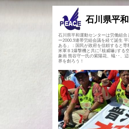
石川県平和
石川県平和運動センターは労働組合と
ー2000.9連帯労組会議を経て誕生
ある」：国民が政府を信頼すると専
米軍Ｂ1爆撃機と共に｢核威嚇｣す
象画 熊谷守一氏の紫陽花、蟻･･、
界を創ろう！