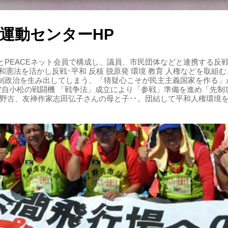
運動センターHP
PEACEネット会員で構成し、議員、市民団体などと連携する反戦・
 平和憲法を活かし反戦･平和 反核 脱原発 環境 教育 人権などを取
制政治を生み出してしまう、「猜疑心こそが民主主義国家を作る」
る空自小松の戦闘機 「戦争法」成立により「参戦」準備を進め「先
辺野古、友禅作家志田弘子さんの母と子･･。団結して平和人権環境