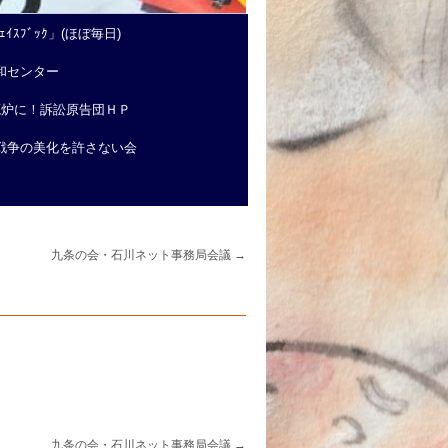
ｲｽﾌﾞｯｸ」(ほぼ毎日)
和センター
廃炉に！訴訟原告団ＨＰ
戦争の美化を許さない会
九条の会・石川ネット事務局会議
→
九条の会・石川ネット事務局会議
→