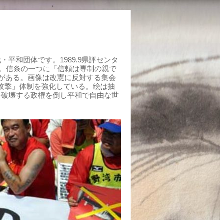
平和団体です。1989.9県評センタ
組む。信条の一つに「信頼は専制の親で
がある。画像は改憲に反対する集会
制攻撃」体制を強化している。絵は抽
を破壊する政権を倒し平和で自由な世