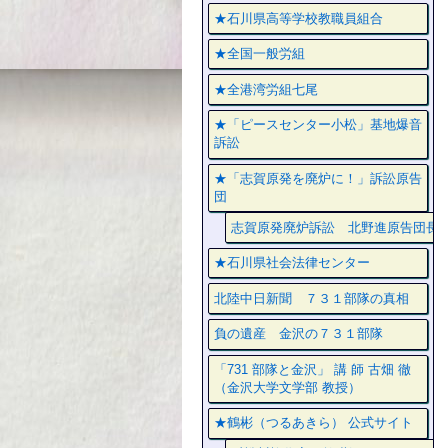
★石川県高等学校教職員組合
★全国一般労組
★全港湾労組七尾
★「ピースセンター小松」基地爆音
訴訟
★「志賀原発を廃炉に！」訴訟原告
団
志賀原発廃炉訴訟 北野進原告団長
★石川県社会法律センター
北陸中日新聞 ７３１部隊の真相
負の遺産 金沢の７３１部隊
「731 部隊と金沢」 講 師 古畑 徹
（金沢大学文学部 教授）
★鶴彬（つるあきら） 公式サイト