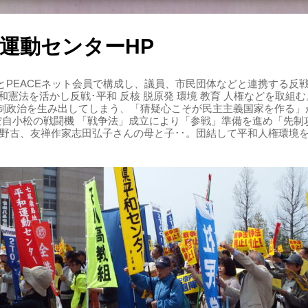
運動センターHP
PEACEネット会員で構成し、議員、市民団体などと連携する反戦・
 平和憲法を活かし反戦･平和 反核 脱原発 環境 教育 人権などを取
制政治を生み出してしまう、「猜疑心こそが民主主義国家を作る」
る空自小松の戦闘機 「戦争法」成立により「参戦」準備を進め「先
辺野古、友禅作家志田弘子さんの母と子･･。団結して平和人権環境