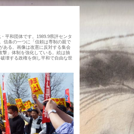
平和団体です。1989.9県評センタ
組む。信条の一つに「信頼は専制の親で
がある。画像は改憲に反対する集会
制攻撃」体制を強化している。絵は抽
を破壊する政権を倒し平和で自由な世