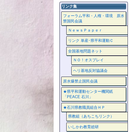
リンク集
フォーラム平和・人権・環境 原水
禁国民会議
ＮｅｗｓＰａｐｅｒ
リンク 単産･県平和運動Ｃ
全国基地問題ネット
ＮＯ！オスプレイ
ヘリ基地反対協議会
原水爆禁止国民会議
★県平和運動センター機関紙
「PEACE 石川」
★石川県教職員組合ＨＰ
県教組（あちこちリンク）
いしかわ教育総研