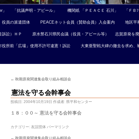
er」
「抗議声明・アピール」
機関紙 「ＰＥＡＣＥ 石川」
「ＦＢﾌｪ
役員の派遣団体
PEACEネット会員（賛助会員）入会案内
地区平
音訴訟）ＨＰ
原水禁石川県民会議（役員・アピール等）
志賀原発を
市役所前「広場」使用不許可違憲！訴訟
大東亜聖戦大碑の撤去を求め、
←
秋期原発関連集会取り組み相談会
憲法を守る会幹事会
投稿日:
2004年10月19日
作成者:
県平和センター
１８：００～ 憲法を守る会幹事会
カテゴリー:
友誼団体
パーマリンク
←
秋期原発関連集会取り組み相談会