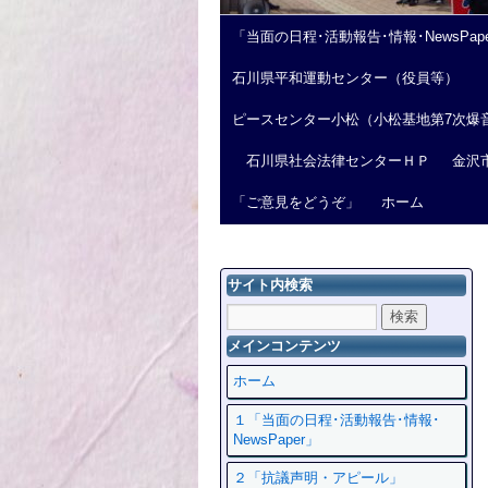
「当面の日程･活動報告･情報･NewsPap
石川県平和運動センター（役員等）
ピースセンター小松（小松基地第7次爆
石川県社会法律センターＨＰ
金沢
「ご意見をどうぞ」
ホーム
サイト内検索
メインコンテンツ
ホーム
１「当面の日程･活動報告･情報･
NewsPaper」
２「抗議声明・アピール」