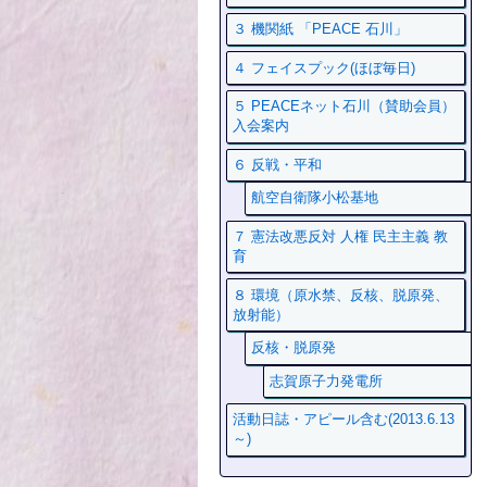
３ 機関紙 「PEACE 石川」
４ フェイスプック(ほぼ毎日)
５ PEACEネット石川（賛助会員）
入会案内
６ 反戦・平和
航空自衛隊小松基地
７ 憲法改悪反対 人権 民主主義 教
育
８ 環境（原水禁、反核、脱原発、
放射能）
反核・脱原発
志賀原子力発電所
活動日誌・アピール含む(2013.6.13
～)