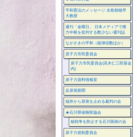
平和憲法のメッセージ 水島朝穂早
大教授
週刊「金曜日」 日本メディアで権
力中枢を批判する数少ない週刊誌
ながさきの平和（核弾頭数ほか）
原子力市民委員会
原子力市民委員会(高木仁三郎基金
内)
原子力資料情報室
反原発新聞
福井から原発を止める裁判の会
★石川県保険医協会
核戦争を防止する石川医師の会
原子力規制委員会