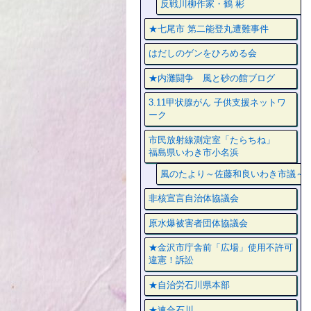
反戦川柳作家・鶴 彬
★七尾市 第二能登丸遭難事件
はだしのゲンをひろめる会
★内灘闘争 風と砂の館ブログ
3.11甲状腺がん 子供支援ネットワ
ーク
市民放射線測定室「たらちね」
福島県いわき市小名浜
風のたより～佐藤和良いわき市議～
非核宣言自治体協議会
原水爆被害者団体協議会
★金沢市庁舎前「広場」使用不許可
違憲！訴訟
★自治労石川県本部
★連合石川