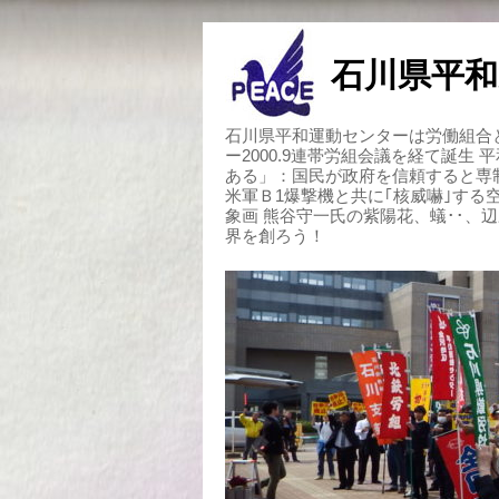
石川県平和
石川県平和運動センターは労働組合と
ー2000.9連帯労組会議を経て誕生
ある」：国民が政府を信頼すると専
米軍Ｂ1爆撃機と共に｢核威嚇｣す
象画 熊谷守一氏の紫陽花、蟻･･、
界を創ろう！