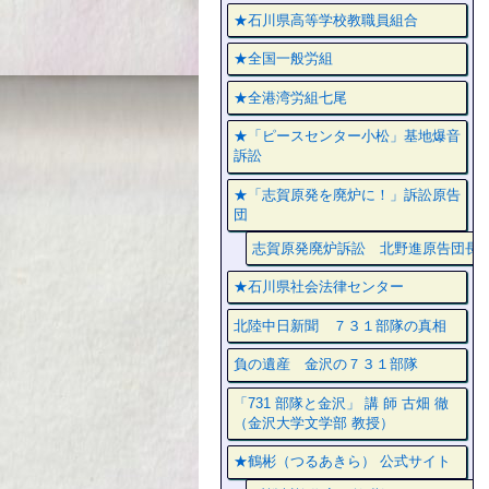
★石川県高等学校教職員組合
★全国一般労組
★全港湾労組七尾
★「ピースセンター小松」基地爆音
訴訟
★「志賀原発を廃炉に！」訴訟原告
団
志賀原発廃炉訴訟 北野進原告団長
★石川県社会法律センター
北陸中日新聞 ７３１部隊の真相
負の遺産 金沢の７３１部隊
「731 部隊と金沢」 講 師 古畑 徹
（金沢大学文学部 教授）
★鶴彬（つるあきら） 公式サイト