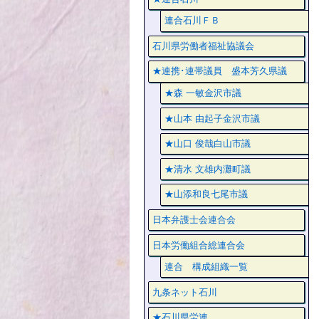
連合石川ＦＢ
石川県労働者福祉協議会
★連携･連帯議員 盛本芳久県議
★森 一敏金沢市議
★山本 由起子金沢市議
★山口 俊哉白山市議
★清水 文雄内灘町議
★山添和良七尾市議
日本弁護士会連合会
日本労働組合総連合会
連合 構成組織一覧
九条ネット石川
★石川県労連