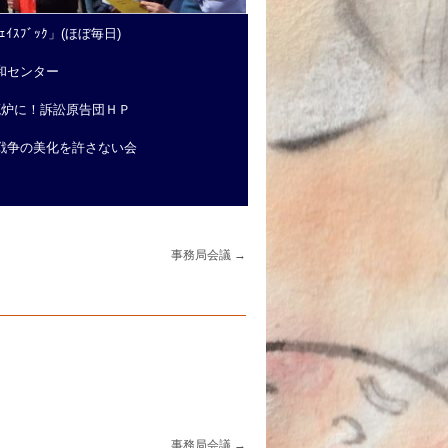
ｲｽﾌﾞｯｸ」(ほぼ毎日)
和センター
廃炉に！訴訟原告団ＨＰ
戦争の美化を許さない会
事務局会議
→
事務局会議
→