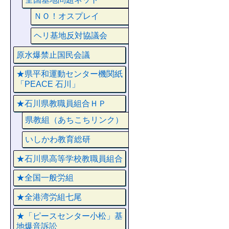
ＮＯ！オスプレイ
ヘリ基地反対協議会
原水爆禁止国民会議
★県平和運動センター機関紙
「PEACE 石川」
★石川県教職員組合ＨＰ
県教組（あちこちリンク）
いしかわ教育総研
★石川県高等学校教職員組合
★全国一般労組
★全港湾労組七尾
★「ピースセンター小松」基
地爆音訴訟