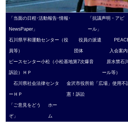
「当面の日程･活動報告･情報･
「抗議声明・アピ
NewsPaper」
ール」
石川県平和運動センター（役
役員の派遣
PEAC
員等）
団体
入会案内
ピースセンター小松（小松基地第7次爆音
原水禁石川
訴訟）ＨＰ
ール等）
石川県社会法律センタ
金沢市役所前「広場」使用不
ーＨＰ
憲！訴訟
「ご意見をどう
ホー
ぞ」
ム