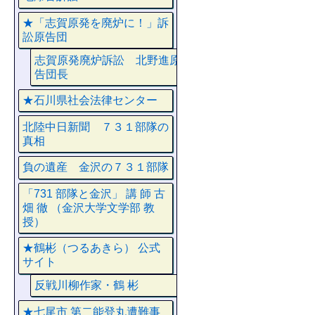
★「志賀原発を廃炉に！」訴
訟原告団
志賀原発廃炉訴訟 北野進原
告団長
★石川県社会法律センター
北陸中日新聞 ７３１部隊の
真相
負の遺産 金沢の７３１部隊
「731 部隊と金沢」 講 師 古
畑 徹 （金沢大学文学部 教
授）
★鶴彬（つるあきら） 公式
サイト
反戦川柳作家・鶴 彬
★七尾市 第二能登丸遭難事