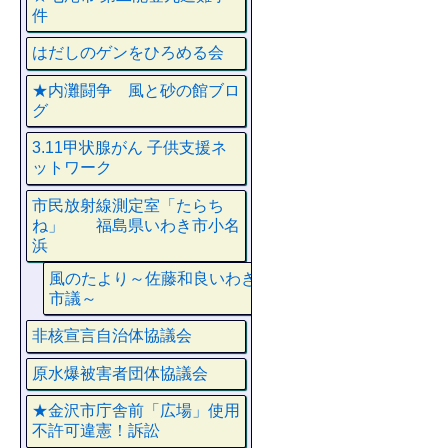
件
はだしのゲンをひろめる会
★内灘闘争 風と砂の館ブロ
グ
3.11甲状腺がん 子供支援ネ
ットワーク
市民放射線測定室「たらち
ね」 福島県いわき市小名
浜
風のたより～佐藤和良いわき
市議～
非核宣言自治体協議会
原水爆被害者団体協議会
★金沢市庁舎前「広場」使用
不許可違憲！訴訟