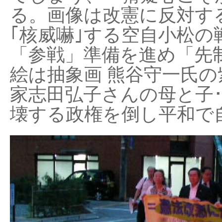
る。画像は改憲に反対する
｢核威嚇｣する空自小松の
「参戦」準備を進め「先
絵は抽象画 熊谷守一氏の
家志田弘子さんの母と子
壊する政権を倒し平和で