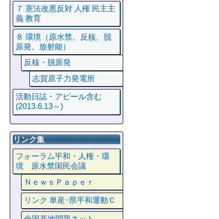
７ 憲法改悪反対 人権 民主主
義 教育
８ 環境（原水禁、反核、脱
原発、放射能）
反核・脱原発
志賀原子力発電所
活動日誌・アピール含む
(2013.6.13～)
リンク集
フォーラム平和・人権・環
境 原水禁国民会議
ＮｅｗｓＰａｐｅｒ
リンク 単産･県平和運動Ｃ
全国基地問題ネット