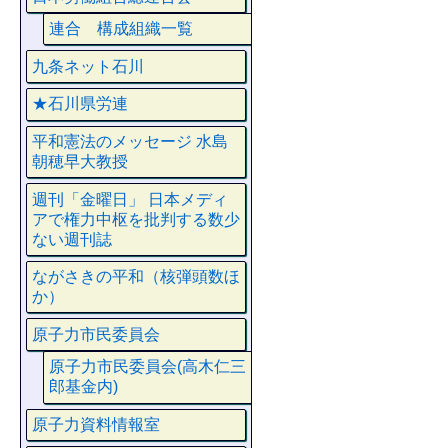
連合 構成組織一覧
九条ネット石川
★石川県労連
平和憲法のメッセージ 水島
朝穂早大教授
週刊「金曜日」 日本メディ
アで権力中枢を批判する数少
ない週刊誌
ながさきの平和（核弾頭数ほ
か）
原子力市民委員会
原子力市民委員会(高木仁三
郎基金内)
原子力資料情報室