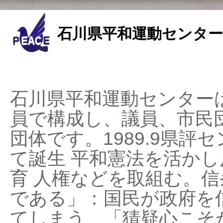
石川県平和運動センター
石川県平和運動センターは
員で構成し、議員、市民
団体です。1989.9県評セ
て誕生 平和憲法を活かし反
育 人権などを取組む。
である」：国民が政府を
てしまう、「猜疑心こそ