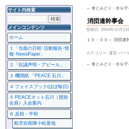
←
食とみどり・水を守
サイト内検索
消団連幹事会
メインコンテンツ
投稿日:
2004年10月13
ホーム
１０：００～ 消団連
１「当面の日程･活動報告･情
カテゴリー:
運営
パー
報･NewsPaper」
←
食とみどり・水を守
２「抗議声明・アピール」
３ 機関紙 「PEACE 石川」
４ フェイスプック(ほぼ毎日)
５ PEACEネット石川（賛助
会員）入会案内
６ 反戦・平和
航空自衛隊小松基地