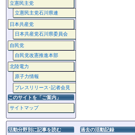
立憲民主党
立憲民主党石川県連
日本共産党
日本共産党石川県委員会
自民党
自民党改憲推進本部
北陸電力
原子力情報
プレスリリース･記者会見
このサイトを「ご案内」
サイトマップ
活動分野別に記事を読む
過去の活動記録