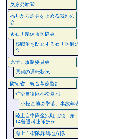
反原発新聞
福井から原発を止める裁判の
会
★石川県保険医協会
核戦争を防止する石川医師の
会
原子力規制委員会
原発の運転状況
防衛省 統合幕僚監部
航空自衛隊小松基地
小松基地の墜落、事故年表
陸上自衛隊金沢駐屯地 第
14普通科連隊ほか
海上自衛隊舞鶴地方隊