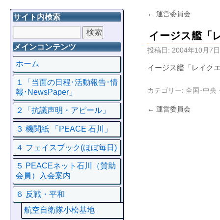
←
運営委員会
サイト内検索
イージス艦「
メインコンテンツ
投稿日:
2004年10月7日
ホーム
イージス艦「レイクエ
１「当面の日程･活動報告･情
カテゴリー:
全国･中央
報･NewsPaper」
←
運営委員会
２「抗議声明・アピール」
３ 機関紙 「PEACE 石川」
４ フェイスプック(ほぼ毎日)
５ PEACEネット石川（賛助
会員）入会案内
６ 反戦・平和
航空自衛隊小松基地