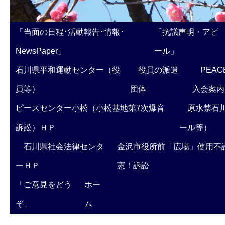
「当面の日程･活動報告･情報･
「抗議声明・アピ
NewsPaper」
ール」
石川県平和運動センター（役
役員の派遣
PEAC
員等）
団体
入会案内
ピースセンター小松（小松基地第7次爆音
原水禁石川
訴訟）ＨＰ
ール等）
石川県社会法律センタ
金沢市役所前「広場」使用不
ーＨＰ
憲！訴訟
「ご意見をどう
ホー
ぞ」
ム