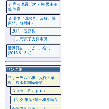
７ 憲法改悪反対 人権 民主主
義 教育
８ 環境（原水禁、反核、脱
原発、放射能）
反核・脱原発
志賀原子力発電所
活動日誌・アピール含む
(2013.6.13～)
リンク集
フォーラム平和・人権・環
境 原水禁国民会議
ＮｅｗｓＰａｐｅｒ
リンク 単産･県平和運動Ｃ
全国基地問題ネット