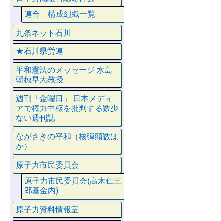
連合 構成組織一覧
九条ネット石川
★石川県労連
平和憲法のメッセージ 水島
朝穂早大教授
週刊「金曜日」 日本メディ
アで権力中枢を批判する数少
ない週刊誌
ながさきの平和（核弾頭数ほ
か）
原子力市民委員会
原子力市民委員会(高木仁三
郎基金内)
原子力資料情報室