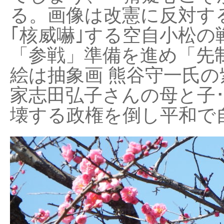
る。画像は改憲に反対する
｢核威嚇｣する空自小松の
「参戦」準備を進め「先
絵は抽象画 熊谷守一氏の
家志田弘子さんの母と子
壊する政権を倒し平和で