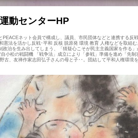
運動センターHP
PEACEネット会員で構成し、議員、市民団体などと連携する反戦・
 平和憲法を活かし反戦･平和 反核 脱原発 環境 教育 人権などを取
制政治を生み出してしまう、「猜疑心こそが民主主義国家を作る」
る空自小松の戦闘機 「戦争法」成立により「参戦」準備を進め「先
辺野古、友禅作家志田弘子さんの母と子･･。団結して平和人権環境