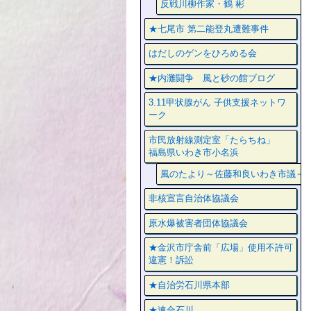
反戦川柳作家・鶴 彬
★七尾市 第二能登丸遭難事件
はだしのゲンをひろめる会
★内灘闘争 風と砂の館ブログ
3.11甲状腺がん 子供支援ネットワ
ーク
市民放射線測定室「たらちね」
福島県いわき市小名浜
風のたより～佐藤和良いわき市議～
非核宣言自治体協議会
原水爆被害者団体協議会
★金沢市庁舎前「広場」使用不許可
違憲！訴訟
★自治労石川県本部
★連合石川