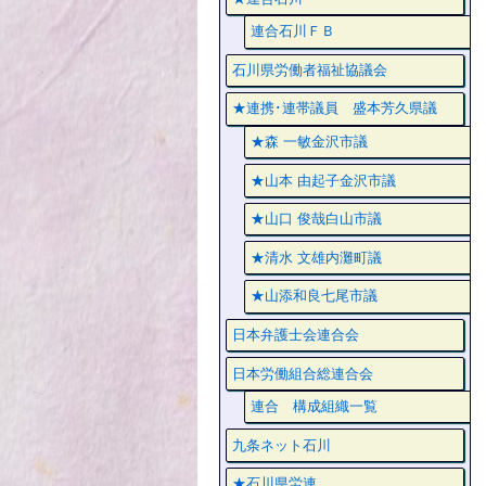
連合石川ＦＢ
石川県労働者福祉協議会
★連携･連帯議員 盛本芳久県議
★森 一敏金沢市議
★山本 由起子金沢市議
★山口 俊哉白山市議
★清水 文雄内灘町議
★山添和良七尾市議
日本弁護士会連合会
日本労働組合総連合会
連合 構成組織一覧
九条ネット石川
★石川県労連