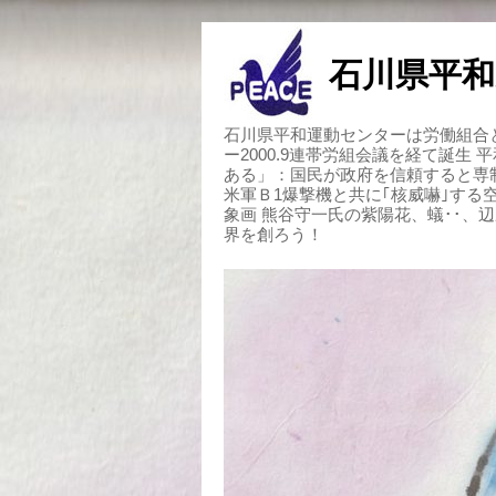
石川県平和
石川県平和運動センターは労働組合と
ー2000.9連帯労組会議を経て誕生
ある」：国民が政府を信頼すると専
米軍Ｂ1爆撃機と共に｢核威嚇｣す
象画 熊谷守一氏の紫陽花、蟻･･、
界を創ろう！