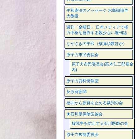
平和憲法のメッセージ 水島朝穂早
大教授
週刊「金曜日」 日本メディアで権
力中枢を批判する数少ない週刊誌
ながさきの平和（核弾頭数ほか）
原子力市民委員会
原子力市民委員会(高木仁三郎基金
内)
原子力資料情報室
反原発新聞
福井から原発を止める裁判の会
★石川県保険医協会
核戦争を防止する石川医師の会
原子力規制委員会