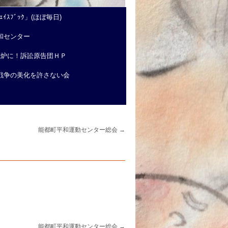
ｲｽﾌﾞｯｸ」(ほぼ毎日)
和センター
廃炉に！訴訟原告団ＨＰ
戦争の美化を許さない会
能都町平和運動センター総会
→
能都町平和運動センター総会
→