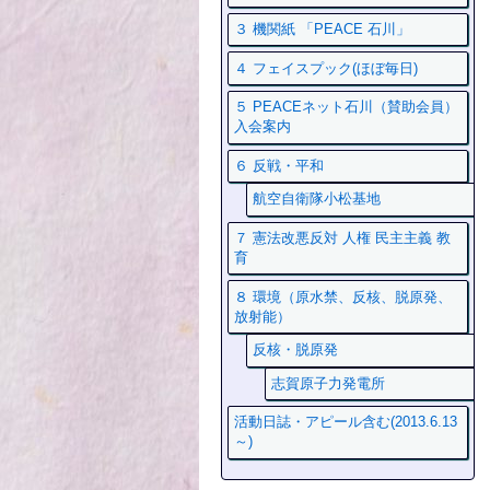
３ 機関紙 「PEACE 石川」
４ フェイスプック(ほぼ毎日)
５ PEACEネット石川（賛助会員）
入会案内
６ 反戦・平和
航空自衛隊小松基地
７ 憲法改悪反対 人権 民主主義 教
育
８ 環境（原水禁、反核、脱原発、
放射能）
反核・脱原発
志賀原子力発電所
活動日誌・アピール含む(2013.6.13
～)