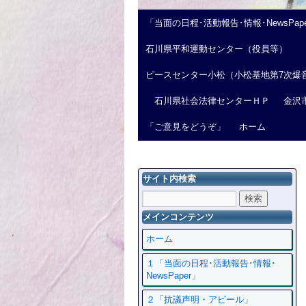
「当面の日程･活動報告･情報･NewsPap
石川県平和運動センター（役員等）
ピースセンター小松（小松基地第7次爆
石川県社会法律センターＨＰ
金沢
「ご意見をどうぞ」
ホーム
サイト内検索
メインコンテンツ
ホーム
１「当面の日程･活動報告･情報･
NewsPaper」
２「抗議声明・アピール」