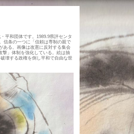
平和団体です。1989.9県評センタ
組む。信条の一つに「信頼は専制の親で
がある。画像は改憲に反対する集会
制攻撃」体制を強化している。絵は抽
を破壊する政権を倒し平和で自由な世