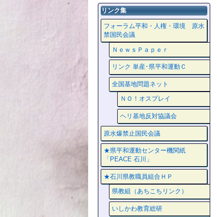
リンク集
フォーラム平和・人権・環境 原水
禁国民会議
ＮｅｗｓＰａｐｅｒ
リンク 単産･県平和運動Ｃ
全国基地問題ネット
ＮＯ！オスプレイ
ヘリ基地反対協議会
原水爆禁止国民会議
★県平和運動センター機関紙
「PEACE 石川」
★石川県教職員組合ＨＰ
県教組（あちこちリンク）
いしかわ教育総研