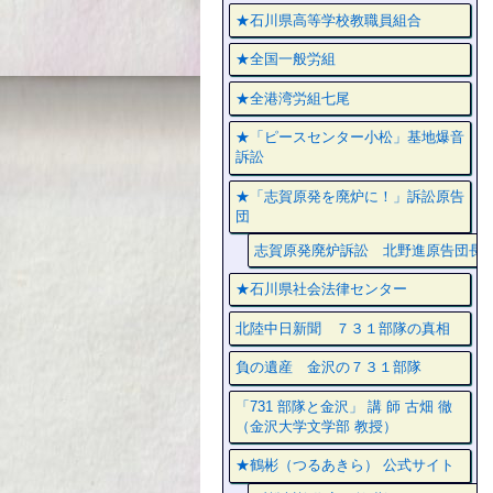
★石川県高等学校教職員組合
★全国一般労組
★全港湾労組七尾
★「ピースセンター小松」基地爆音
訴訟
★「志賀原発を廃炉に！」訴訟原告
団
志賀原発廃炉訴訟 北野進原告団長
★石川県社会法律センター
北陸中日新聞 ７３１部隊の真相
負の遺産 金沢の７３１部隊
「731 部隊と金沢」 講 師 古畑 徹
（金沢大学文学部 教授）
★鶴彬（つるあきら） 公式サイト