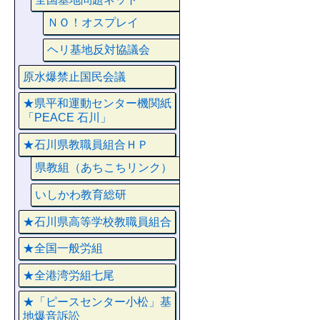
ＮＯ！オスプレイ
ヘリ基地反対協議会
原水爆禁止国民会議
★県平和運動センター機関紙
「PEACE 石川」
★石川県教職員組合ＨＰ
県教組（あちこちリンク）
いしかわ教育総研
★石川県高等学校教職員組合
★全国一般労組
★全港湾労組七尾
★「ピースセンター小松」基
地爆音訴訟