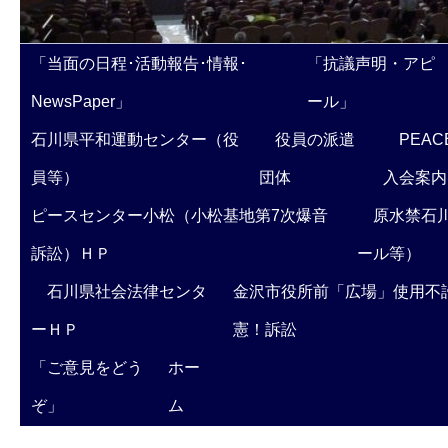
「当面の日程･活動報告･情報･
「抗議声明・アピ
NewsPaper」
ール」
石川県平和運動センター（役
役員の派遣
PEAC
員等）
団体
入会案内
ピースセンター小松（小松基地第7次爆音
原水禁石川
訴訟）ＨＰ
ール等）
石川県社会法律センタ
金沢市役所前「広場」使用不
ーＨＰ
憲！訴訟
「ご意見をどう
ホー
ぞ」
ム