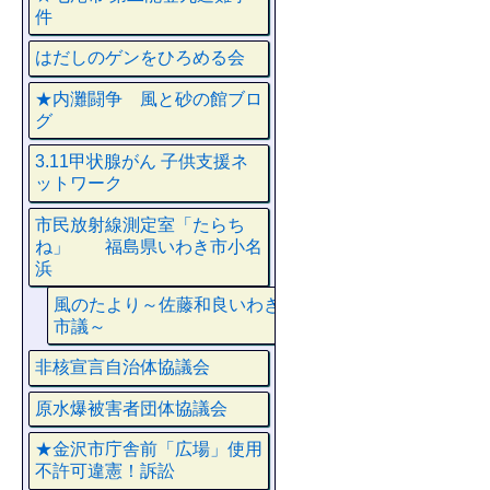
件
はだしのゲンをひろめる会
★内灘闘争 風と砂の館ブロ
グ
3.11甲状腺がん 子供支援ネ
ットワーク
市民放射線測定室「たらち
ね」 福島県いわき市小名
浜
風のたより～佐藤和良いわき
市議～
非核宣言自治体協議会
原水爆被害者団体協議会
★金沢市庁舎前「広場」使用
不許可違憲！訴訟