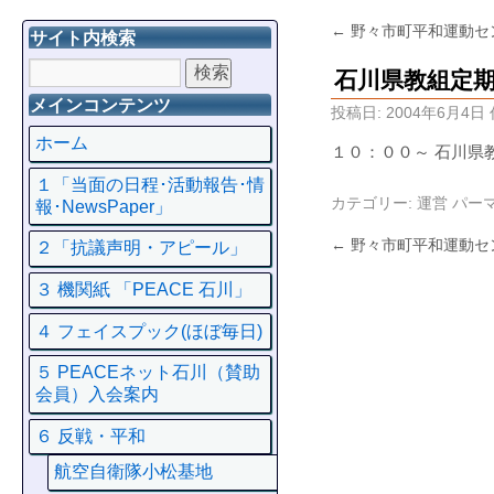
←
野々市町平和運動セ
サイト内検索
石川県教組定
メインコンテンツ
投稿日:
2004年6月4日
ホーム
１０：００～ 石川県
１「当面の日程･活動報告･情
カテゴリー:
運営
パー
報･NewsPaper」
←
野々市町平和運動セ
２「抗議声明・アピール」
３ 機関紙 「PEACE 石川」
４ フェイスプック(ほぼ毎日)
５ PEACEネット石川（賛助
会員）入会案内
６ 反戦・平和
航空自衛隊小松基地