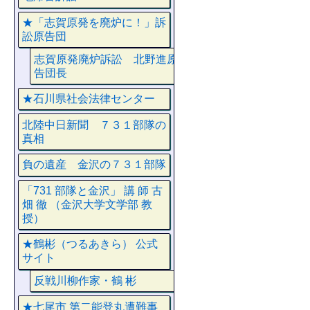
★「志賀原発を廃炉に！」訴
訟原告団
志賀原発廃炉訴訟 北野進原
告団長
★石川県社会法律センター
北陸中日新聞 ７３１部隊の
真相
負の遺産 金沢の７３１部隊
「731 部隊と金沢」 講 師 古
畑 徹 （金沢大学文学部 教
授）
★鶴彬（つるあきら） 公式
サイト
反戦川柳作家・鶴 彬
★七尾市 第二能登丸遭難事