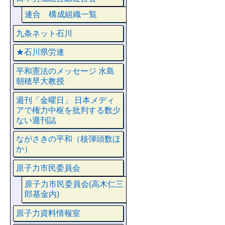
連合 構成組織一覧
九条ネット石川
★石川県労連
平和憲法のメッセージ 水島
朝穂早大教授
週刊「金曜日」 日本メディ
アで権力中枢を批判する数少
ない週刊誌
ながさきの平和（核弾頭数ほ
か）
原子力市民委員会
原子力市民委員会(高木仁三
郎基金内)
原子力資料情報室