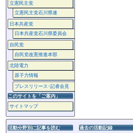
立憲民主党
立憲民主党石川県連
日本共産党
日本共産党石川県委員会
自民党
自民党改憲推進本部
北陸電力
原子力情報
プレスリリース･記者会見
このサイトを「ご案内」
サイトマップ
活動分野別に記事を読む
過去の活動記録