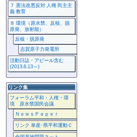
７ 憲法改悪反対 人権 民主主
義 教育
８ 環境（原水禁、反核、脱
原発、放射能）
反核・脱原発
志賀原子力発電所
活動日誌・アピール含む
(2013.6.13～)
リンク集
フォーラム平和・人権・環
境 原水禁国民会議
ＮｅｗｓＰａｐｅｒ
リンク 単産･県平和運動Ｃ
全国基地問題ネット