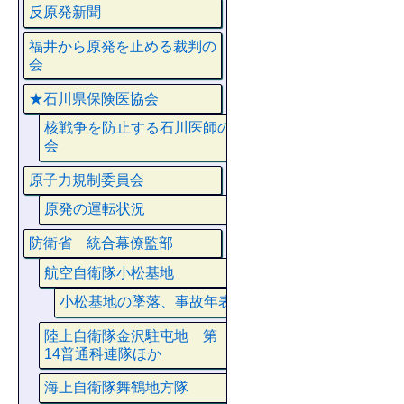
反原発新聞
福井から原発を止める裁判の
会
★石川県保険医協会
核戦争を防止する石川医師の
会
原子力規制委員会
原発の運転状況
防衛省 統合幕僚監部
航空自衛隊小松基地
小松基地の墜落、事故年表
陸上自衛隊金沢駐屯地 第
14普通科連隊ほか
海上自衛隊舞鶴地方隊