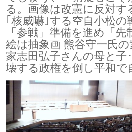
る。画像は改憲に反対する
｢核威嚇｣する空自小松の
「参戦」準備を進め「先
絵は抽象画 熊谷守一氏の
家志田弘子さんの母と子
壊する政権を倒し平和で