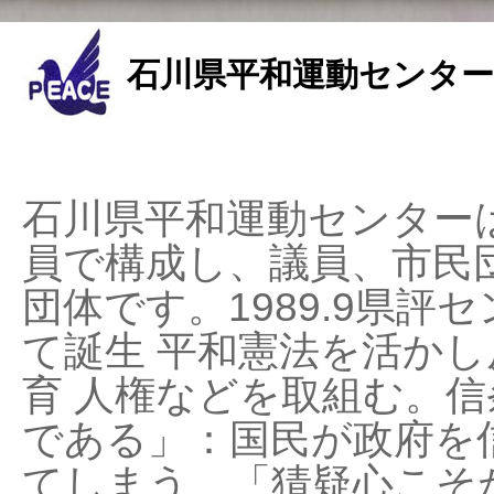
石川県平和運動センター
石川県平和運動センターは
員で構成し、議員、市民
団体です。1989.9県評セ
て誕生 平和憲法を活かし反
育 人権などを取組む。
である」：国民が政府を
てしまう、「猜疑心こそ