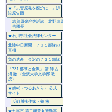
★「志賀原発を廃炉に！」訴
訟原告団
志賀原発廃炉訴訟 北野進原
告団長
★石川県社会法律センター
北陸中日新聞 ７３１部隊の
真相
負の遺産 金沢の７３１部隊
「731 部隊と金沢」 講 師 古
畑 徹 （金沢大学文学部 教
授）
★鶴彬（つるあきら） 公式
サイト
反戦川柳作家・鶴 彬
★七尾市 第二能登丸遭難事