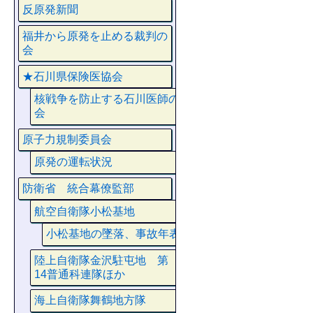
反原発新聞
福井から原発を止める裁判の
会
★石川県保険医協会
核戦争を防止する石川医師の
会
原子力規制委員会
原発の運転状況
防衛省 統合幕僚監部
航空自衛隊小松基地
小松基地の墜落、事故年表
陸上自衛隊金沢駐屯地 第
14普通科連隊ほか
海上自衛隊舞鶴地方隊