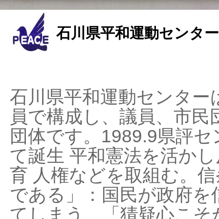
石川県平和運動センター
石川県平和運動センターは
員で構成し、議員、市民
団体です。1989.9県評セ
て誕生 平和憲法を活かし反
育 人権などを取組む。
である」：国民が政府を
てしまう、「猜疑心こそ