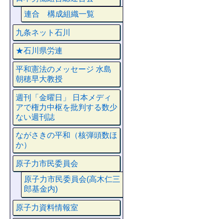
連合 構成組織一覧
九条ネット石川
★石川県労連
平和憲法のメッセージ 水島
朝穂早大教授
週刊「金曜日」 日本メディ
アで権力中枢を批判する数少
ない週刊誌
ながさきの平和（核弾頭数ほ
か）
原子力市民委員会
原子力市民委員会(高木仁三
郎基金内)
原子力資料情報室