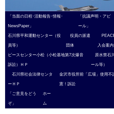
「当面の日程･活動報告･情報･
「抗議声明・アピ
NewsPaper」
ール」
石川県平和運動センター（役
役員の派遣
PEAC
員等）
団体
入会案内
ピースセンター小松（小松基地第7次爆音
原水禁石川
訴訟）ＨＰ
ール等）
石川県社会法律センタ
金沢市役所前「広場」使用不
ーＨＰ
憲！訴訟
「ご意見をどう
ホー
ぞ」
ム