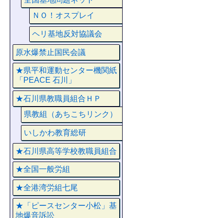
ＮＯ！オスプレイ
ヘリ基地反対協議会
原水爆禁止国民会議
★県平和運動センター機関紙
「PEACE 石川」
★石川県教職員組合ＨＰ
県教組（あちこちリンク）
いしかわ教育総研
★石川県高等学校教職員組合
★全国一般労組
★全港湾労組七尾
★「ピースセンター小松」基
地爆音訴訟