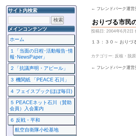
←
フレンドパーク運営
サイト内検索
おりづる市民
メインコンテンツ
投稿日:
2004年6月2日
ホーム
１３：３０～ おりづ
１「当面の日程･活動報告･情
カテゴリー:
反核・脱原
報･NewsPaper」
←
フレンドパーク運営
２「抗議声明・アピール」
３ 機関紙 「PEACE 石川」
４ フェイスプック(ほぼ毎日)
５ PEACEネット石川（賛助
会員）入会案内
６ 反戦・平和
航空自衛隊小松基地