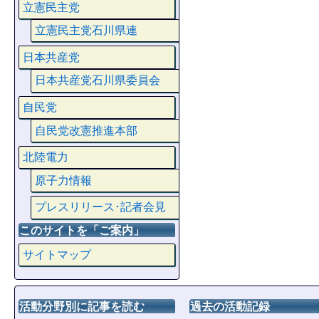
立憲民主党
立憲民主党石川県連
日本共産党
日本共産党石川県委員会
自民党
自民党改憲推進本部
北陸電力
原子力情報
プレスリリース･記者会見
このサイトを「ご案内」
サイトマップ
活動分野別に記事を読む
過去の活動記録