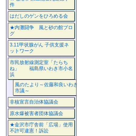
件
はだしのゲンをひろめる会
★内灘闘争 風と砂の館ブロ
グ
3.11甲状腺がん 子供支援ネ
ットワーク
市民放射線測定室「たらち
ね」 福島県いわき市小名
浜
風のたより～佐藤和良いわき
市議～
非核宣言自治体協議会
原水爆被害者団体協議会
★金沢市庁舎前「広場」使用
不許可違憲！訴訟