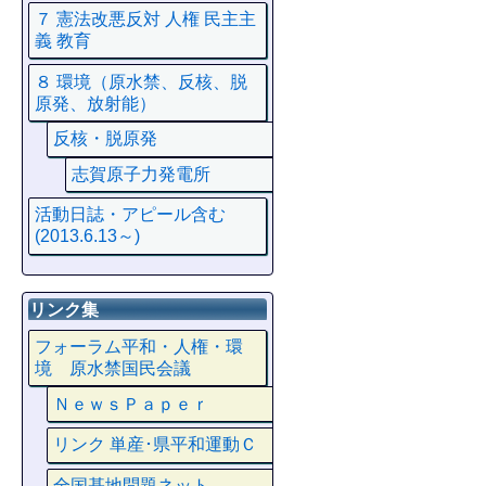
７ 憲法改悪反対 人権 民主主
義 教育
８ 環境（原水禁、反核、脱
原発、放射能）
反核・脱原発
志賀原子力発電所
活動日誌・アピール含む
(2013.6.13～)
リンク集
フォーラム平和・人権・環
境 原水禁国民会議
ＮｅｗｓＰａｐｅｒ
リンク 単産･県平和運動Ｃ
全国基地問題ネット