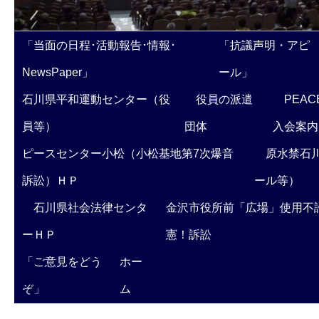
「当面の日程･活動報告･情報･
「抗議声明・アピ
NewsPaper」
ール」
石川県平和運動センター（役
役員の派遣
PEAC
員等）
団体
入会案内
ピースセンター小松（小松基地第7次爆音
原水禁石川
訴訟）ＨＰ
ール等）
石川県社会法律センタ
金沢市役所前「広場」使用不
ーＨＰ
憲！訴訟
「ご意見をどう
ホー
ぞ」
ム