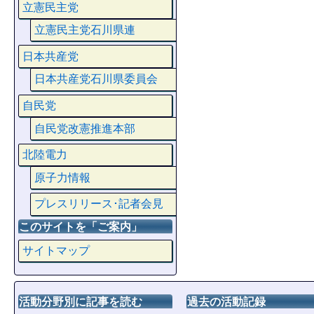
立憲民主党
立憲民主党石川県連
日本共産党
日本共産党石川県委員会
自民党
自民党改憲推進本部
北陸電力
原子力情報
プレスリリース･記者会見
このサイトを「ご案内」
サイトマップ
活動分野別に記事を読む
過去の活動記録