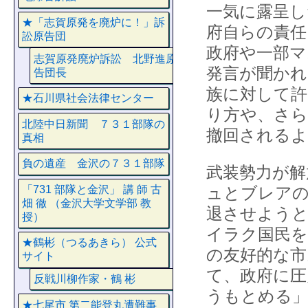
一気に露呈し
★「志賀原発を廃炉に！」訴
府自らの責
訟原告団
政府や一部マ
志賀原発廃炉訴訟 北野進原
発言が聞かれ
告団長
族に対して
★石川県社会法律センター
り方や、さら
北陸中日新聞 ７３１部隊の
撤回されるよ
真相
負の遺産 金沢の７３１部隊
武装勢力が解
「731 部隊と金沢」 講 師 古
ュとブレアの
畑 徹 （金沢大学文学部 教
退させよう
授）
イラク国民を
★鶴彬（つるあきら） 公式
の友好的な市
サイト
て、政府に圧
反戦川柳作家・鶴 彬
うもとめる
★七尾市 第二能登丸遭難事