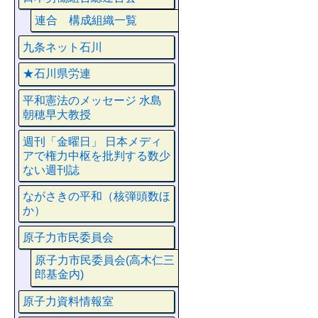
連合 構成組織一覧
九条ネット石川
★石川県労連
平和憲法のメッセージ 水島
朝穂早大教授
週刊「金曜日」 日本メディ
アで権力中枢を批判する数少
ない週刊誌
ながさきの平和（核弾頭数ほ
か）
原子力市民委員会
原子力市民委員会(高木仁三
郎基金内)
原子力資料情報室