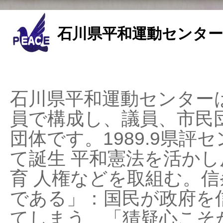
石川県平和運動センター
石川県平和運動センターは
員で構成し、議員、市民
団体です。1989.9県評セ
て誕生 平和憲法を活かし反
育 人権などを取組む。
である」：国民が政府を
てしまう、「猜疑心こそ