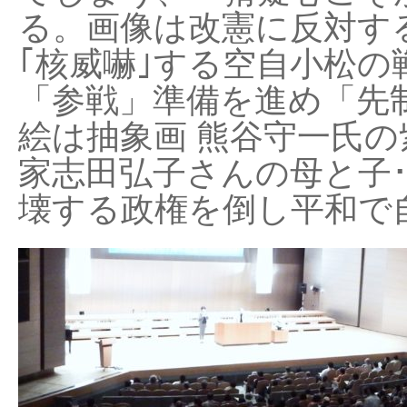
る。画像は改憲に反対する
｢核威嚇｣する空自小松の
「参戦」準備を進め「先
絵は抽象画 熊谷守一氏の
家志田弘子さんの母と子
壊する政権を倒し平和で