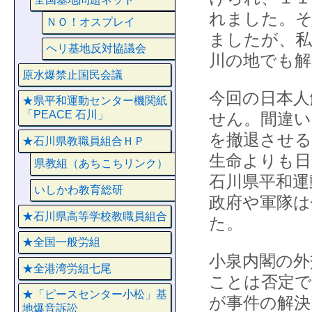
れました。そ
ＮＯ！オスプレイ
ましたが、
ヘリ基地反対協議会
川の地でも解
原水爆禁止国民会議
今回の日本人
★県平和運動センター機関紙
「PEACE 石川」
せん。間違い
を撤退させる
★石川県教職員組合ＨＰ
生命よりも日
県教組（あちこちリンク）
石川県平和運
いしかわ教育総研
政府や軍隊は
★石川県高等学校教職員組合
た。
★全国一般労組
小泉内閣の外
★全港湾労組七尾
ことは否定で
★「ピースセンター小松」基
が事件の解決
地爆音訴訟