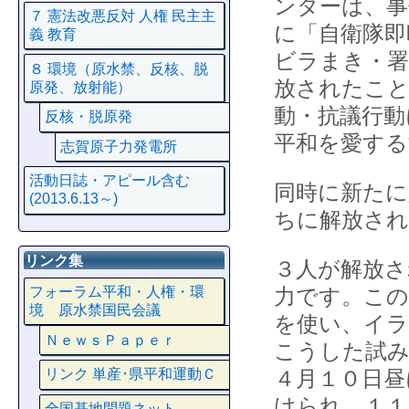
ンターは、事
７ 憲法改悪反対 人権 民主主
に「自衛隊即
義 教育
ビラまき・署
８ 環境（原水禁、反核、脱
放されたこと
原発、放射能）
動・抗議行動
反核・脱原発
平和を愛する
志賀原子力発電所
活動日誌・アピール含む
同時に新たに
(2013.6.13～)
ちに解放さ
リンク集
３人が解放さ
力です。この
フォーラム平和・人権・環
境 原水禁国民会議
を使い、イラ
ＮｅｗｓＰａｐｅｒ
こうした試み
４月１０日昼
リンク 単産･県平和運動Ｃ
けられ、１１
全国基地問題ネット