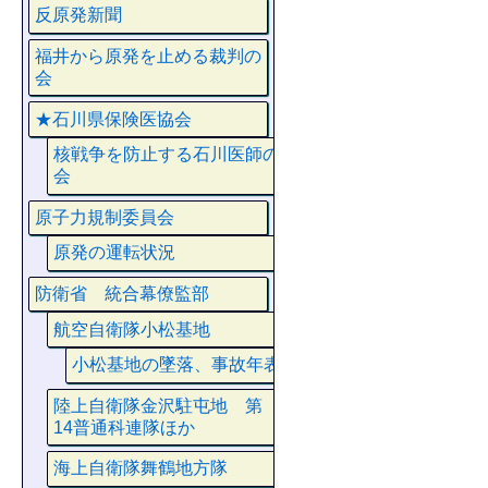
反原発新聞
福井から原発を止める裁判の
会
★石川県保険医協会
核戦争を防止する石川医師の
会
原子力規制委員会
原発の運転状況
防衛省 統合幕僚監部
航空自衛隊小松基地
小松基地の墜落、事故年表
陸上自衛隊金沢駐屯地 第
14普通科連隊ほか
海上自衛隊舞鶴地方隊