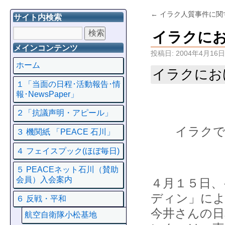
←
イラク人質事件に関
サイト内検索
イラクに
メインコンテンツ
投稿日:
2004年4月16日
ホーム
イラクにお
１「当面の日程･活動報告･情
報･NewsPaper」
２「抗議声明・アピール」
イラクで
３ 機関紙 「PEACE 石川」
４ フェイスプック(ほぼ毎日)
５ PEACEネット石川（賛助
会員）入会案内
４月１５日、
ディン」によ
６ 反戦・平和
今井さんの日
航空自衛隊小松基地