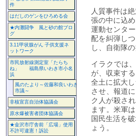
件
人質事件は絶
はだしのゲンをひろめる会
張の中に込め
★内灘闘争 風と砂の館ブロ
運動センター
グ
配を糾弾しつ
3.11甲状腺がん 子供支援ネ
し、自衛隊の
ットワーク
イラクでは、
市民放射線測定室「たらち
ね」 福島県いわき市小名
が、収束する
浜
全土に拡大し
風のたより～佐藤和良いわき
させ、報道に
市議～
ク人が殺され
非核宣言自治体協議会
ます。米軍は
原水爆被害者団体協議会
国民生活を破
★金沢市庁舎前「広場」使用
ょう。
不許可違憲！訴訟