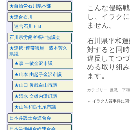
★自治労石川県本部
こんな侵略戦
し、イラクに
★連合石川
ません。
連合石川ＦＢ
石川県労働者福祉協議会
石川県平和運
対すると同時
★連携･連帯議員 盛本芳久
県議
違反してつづ
★森 一敏金沢市議
める取り組み
ます。
★山本 由起子金沢市議
★山口 俊哉白山市議
カテゴリー:
反戦・平和
★清水 文雄内灘町議
←
イラク人質事件に関
★山添和良七尾市議
日本弁護士会連合会
日本労働組合総連合会