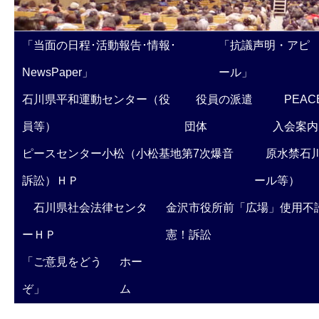
「当面の日程･活動報告･情報･
「抗議声明・アピ
NewsPaper」
ール」
石川県平和運動センター（役
役員の派遣
PEAC
員等）
団体
入会案内
ピースセンター小松（小松基地第7次爆音
原水禁石川
訴訟）ＨＰ
ール等）
石川県社会法律センタ
金沢市役所前「広場」使用不
ーＨＰ
憲！訴訟
「ご意見をどう
ホー
ぞ」
ム