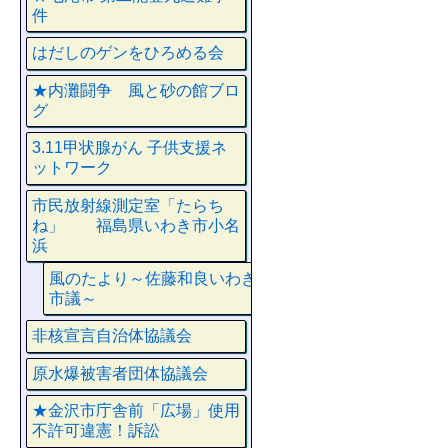
件
はだしのゲンをひろめる会
★内灘闘争 風と砂の館ブロ
グ
3.11甲状腺がん 子供支援ネ
ットワーク
市民放射線測定室「たらち
ね」 福島県いわき市小名
浜
風のたより～佐藤和良いわき
市議～
非核宣言自治体協議会
原水爆被害者団体協議会
★金沢市庁舎前「広場」使用
不許可違憲！訴訟