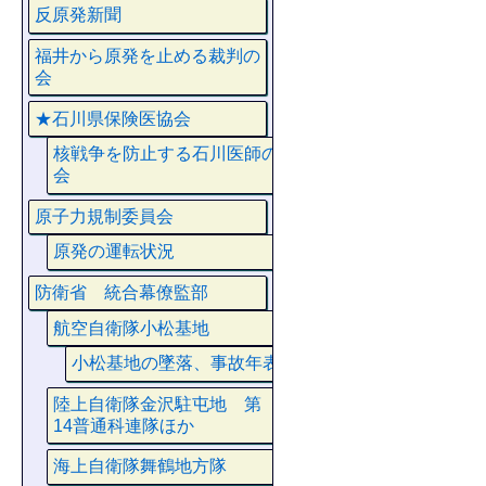
反原発新聞
福井から原発を止める裁判の
会
★石川県保険医協会
核戦争を防止する石川医師の
会
原子力規制委員会
原発の運転状況
防衛省 統合幕僚監部
航空自衛隊小松基地
小松基地の墜落、事故年表
陸上自衛隊金沢駐屯地 第
14普通科連隊ほか
海上自衛隊舞鶴地方隊