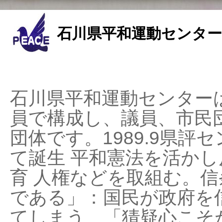
石川県平和運動センター
石川県平和運動センターは
員で構成し、議員、市民
団体です。1989.9県評セ
て誕生 平和憲法を活かし反
育 人権などを取組む。
である」：国民が政府を
てしまう、「猜疑心こそ