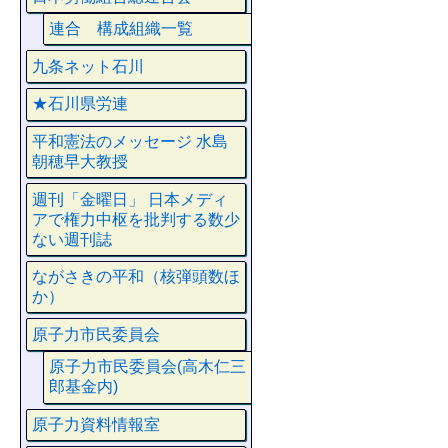
連合 構成組織一覧
九条ネット石川
★石川県労連
平和憲法のメッセージ 水島
朝穂早大教授
週刊「金曜日」 日本メディ
アで権力中枢を批判する数少
ない週刊誌
ながさきの平和（核弾頭数ほ
か）
原子力市民委員会
原子力市民委員会(高木仁三
郎基金内)
原子力資料情報室