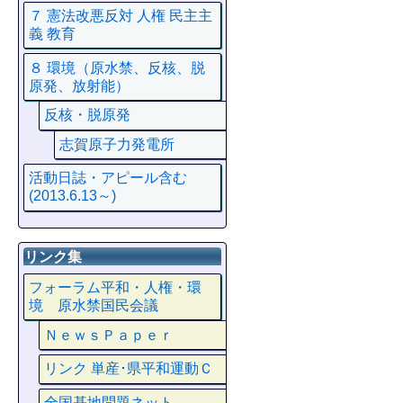
７ 憲法改悪反対 人権 民主主
義 教育
８ 環境（原水禁、反核、脱
原発、放射能）
反核・脱原発
志賀原子力発電所
活動日誌・アピール含む
(2013.6.13～)
リンク集
フォーラム平和・人権・環
境 原水禁国民会議
ＮｅｗｓＰａｐｅｒ
リンク 単産･県平和運動Ｃ
全国基地問題ネット