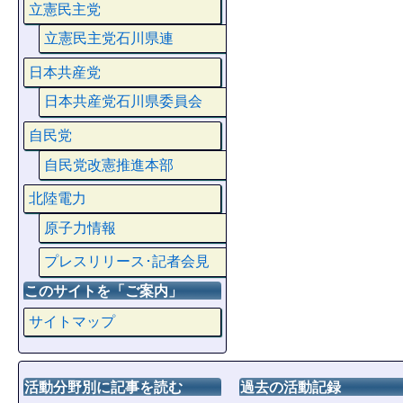
立憲民主党
立憲民主党石川県連
日本共産党
日本共産党石川県委員会
自民党
自民党改憲推進本部
北陸電力
原子力情報
プレスリリース･記者会見
このサイトを「ご案内」
サイトマップ
活動分野別に記事を読む
過去の活動記録