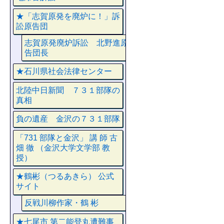
★「志賀原発を廃炉に！」訴
訟原告団
志賀原発廃炉訴訟 北野進原
告団長
★石川県社会法律センター
北陸中日新聞 ７３１部隊の
真相
負の遺産 金沢の７３１部隊
「731 部隊と金沢」 講 師 古
畑 徹 （金沢大学文学部 教
授）
★鶴彬（つるあきら） 公式
サイト
反戦川柳作家・鶴 彬
★七尾市 第二能登丸遭難事