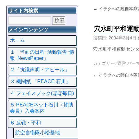
←
イラクへの陸自本隊
サイト内検索
穴水町平和運
メインコンテンツ
投稿日:
2004年2月4日
ホーム
穴水町平和運動セン
１「当面の日程･活動報告･情
報･NewsPaper」
カテゴリー:
運営
パー
２「抗議声明・アピール」
←
イラクへの陸自本隊
３ 機関紙 「PEACE 石川」
４ フェイスプック(ほぼ毎日)
５ PEACEネット石川（賛助
会員）入会案内
６ 反戦・平和
航空自衛隊小松基地