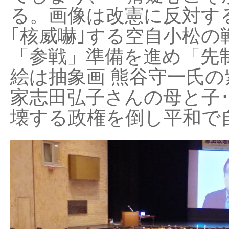
る。画像は改憲に反対する
｢核威嚇｣する空自小松の
「参戦」準備を進め「先
絵は抽象画 熊谷守一氏の
家志田弘子さんの母と子
壊する政権を倒し平和で