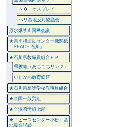
ＮＯ！オスプレイ
ヘリ基地反対協議会
原水爆禁止国民会議
★県平和運動センター機関紙
「PEACE 石川」
★石川県教職員組合ＨＰ
県教組（あちこちリンク）
いしかわ教育総研
★石川県高等学校教職員組合
★全国一般労組
★全港湾労組七尾
★「ピースセンター小松」基
地爆音訴訟