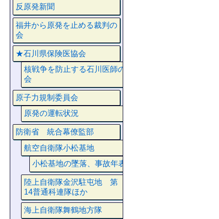
反原発新聞
福井から原発を止める裁判の
会
★石川県保険医協会
核戦争を防止する石川医師の
会
原子力規制委員会
原発の運転状況
防衛省 統合幕僚監部
航空自衛隊小松基地
小松基地の墜落、事故年表
陸上自衛隊金沢駐屯地 第
14普通科連隊ほか
海上自衛隊舞鶴地方隊