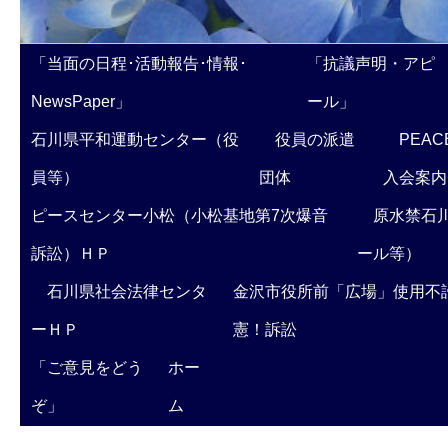
「当面の日程･活動報告･情報･
「抗議声明・アピ
NewsPaper」
ール」
石川県平和運動センター（役
役員の派遣
PEAC
員等）
団体
入会案内
ピースセンター小松（小松基地第7次爆音
原水禁石川
訴訟）ＨＰ
ール等）
石川県社会法律センタ
金沢市役所前「広場」使用不
ーＨＰ
憲！訴訟
「ご意見をどう
ホー
ぞ」
ム