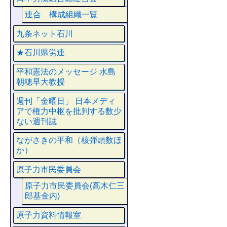
連合 構成組織一覧
九条ネット石川
★石川県労連
平和憲法のメッセージ 水島
朝穂早大教授
週刊「金曜日」 日本メディ
アで権力中枢を批判する数少
ない週刊誌
ながさきの平和（核弾頭数ほ
か）
原子力市民委員会
原子力市民委員会(高木仁三
郎基金内)
原子力資料情報室