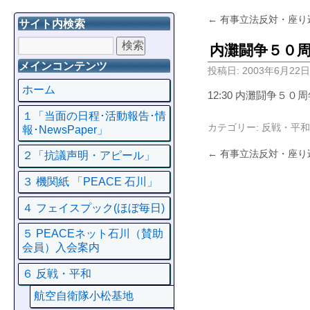
←
有事立法反対・座り
サイト内検索
内灘闘争５０
メインコンテンツ
投稿日:
2003年6月22日
ホーム
12:30 内灘闘争５
１「当面の日程･活動報告･情
カテゴリー:
反戦・平和
報･NewsPaper」
←
有事立法反対・座り
２「抗議声明・アピール」
３ 機関紙 「PEACE 石川」
４ フェイスプック(ほぼ毎日)
５ PEACEネット石川（賛助
会員）入会案内
６ 反戦・平和
航空自衛隊小松基地