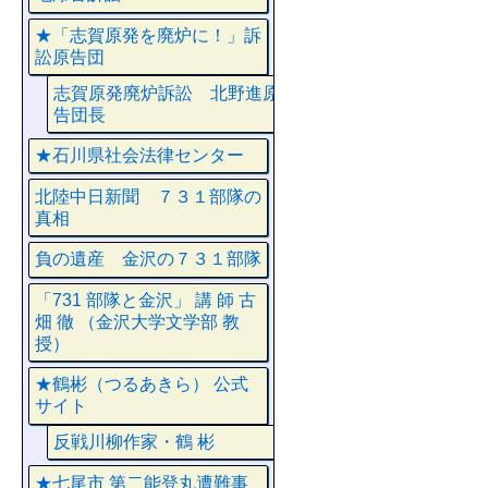
★「志賀原発を廃炉に！」訴
訟原告団
志賀原発廃炉訴訟 北野進原
告団長
★石川県社会法律センター
北陸中日新聞 ７３１部隊の
真相
負の遺産 金沢の７３１部隊
「731 部隊と金沢」 講 師 古
畑 徹 （金沢大学文学部 教
授）
★鶴彬（つるあきら） 公式
サイト
反戦川柳作家・鶴 彬
★七尾市 第二能登丸遭難事