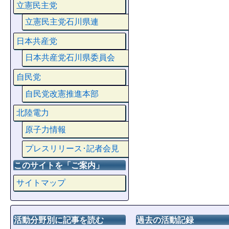
立憲民主党
立憲民主党石川県連
日本共産党
日本共産党石川県委員会
自民党
自民党改憲推進本部
北陸電力
原子力情報
プレスリリース･記者会見
このサイトを「ご案内」
サイトマップ
活動分野別に記事を読む
過去の活動記録