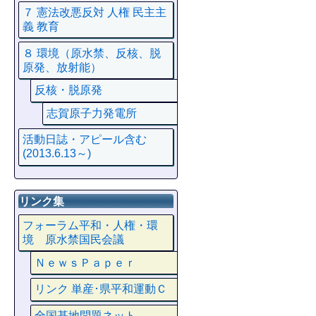
７ 憲法改悪反対 人権 民主主
義 教育
８ 環境（原水禁、反核、脱
原発、放射能）
反核・脱原発
志賀原子力発電所
活動日誌・アピール含む
(2013.6.13～)
リンク集
フォーラム平和・人権・環
境 原水禁国民会議
ＮｅｗｓＰａｐｅｒ
リンク 単産･県平和運動Ｃ
全国基地問題ネット