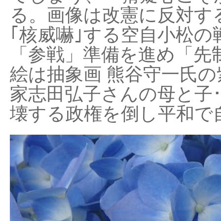
る。画像は改憲に反対する
｢核威嚇｣する空自小松の
「参戦」準備を進め「先
絵は抽象画 熊谷守一氏の
家志田弘子さんの母と子
壊する政権を倒し平和で