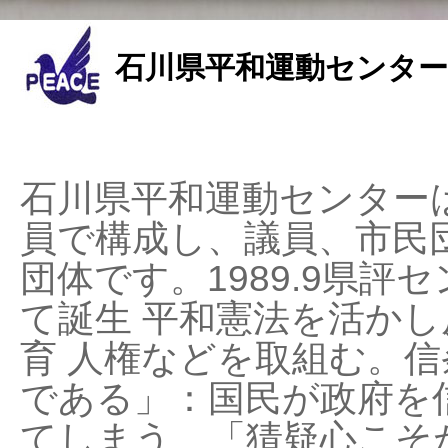
石川県平和運動センター
石川県平和運動センターは
員で構成し、議員、市民
団体です。1989.9県評セ
て誕生 平和憲法を活かし反
育 人権などを取組む。
である」：国民が政府を
てしまう、「猜疑心こそ