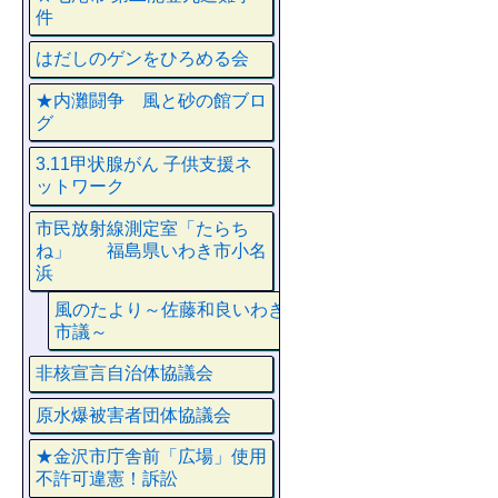
件
はだしのゲンをひろめる会
★内灘闘争 風と砂の館ブロ
グ
3.11甲状腺がん 子供支援ネ
ットワーク
市民放射線測定室「たらち
ね」 福島県いわき市小名
浜
風のたより～佐藤和良いわき
市議～
非核宣言自治体協議会
原水爆被害者団体協議会
★金沢市庁舎前「広場」使用
不許可違憲！訴訟