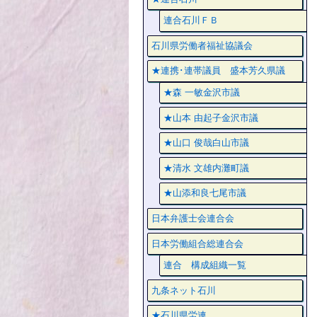
連合石川ＦＢ
石川県労働者福祉協議会
★連携･連帯議員 盛本芳久県議
★森 一敏金沢市議
★山本 由起子金沢市議
★山口 俊哉白山市議
★清水 文雄内灘町議
★山添和良七尾市議
日本弁護士会連合会
日本労働組合総連合会
連合 構成組織一覧
九条ネット石川
★石川県労連