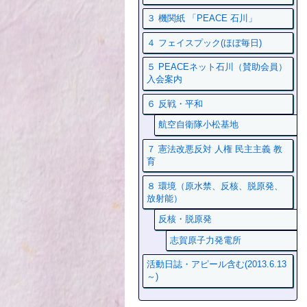
３ 機関紙 「PEACE 石川」
４ フェイスプック(ほぼ毎日)
５ PEACEネット石川（賛助会員）
入会案内
６ 反戦・平和
航空自衛隊小松基地
７ 憲法改悪反対 人権 民主主義 教
育
８ 環境（原水禁、反核、脱原発、
放射能）
反核・脱原発
志賀原子力発電所
活動日誌・アピール含む(2013.6.13
～)