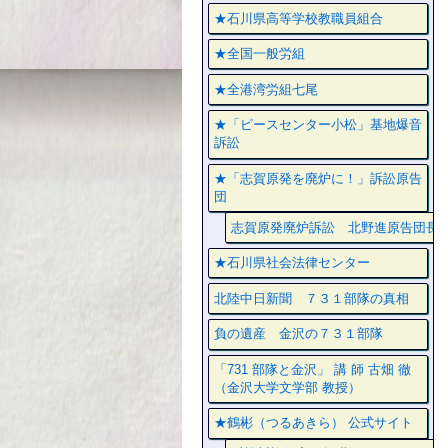
★石川県高等学校教職員組合
★全国一般労組
★全港湾労組七尾
★「ピースセンター小松」基地爆音
訴訟
★「志賀原発を廃炉に！」訴訟原告
団
志賀原発廃炉訴訟 北野進原告団長
★石川県社会法律センター
北陸中日新聞 ７３１部隊の真相
負の遺産 金沢の７３１部隊
「731 部隊と金沢」 講 師 古畑 徹
（金沢大学文学部 教授）
★鶴彬（つるあきら） 公式サイト