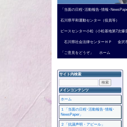
「当面の日程･活動報告･情報･NewsPap
石川県平和運動センター（役員等）
ピースセンター小松（小松基地第7次爆
石川県社会法律センターＨＰ
金沢
「ご意見をどうぞ」
ホーム
サイト内検索
メインコンテンツ
ホーム
１「当面の日程･活動報告･情報･
NewsPaper」
２「抗議声明・アピール」