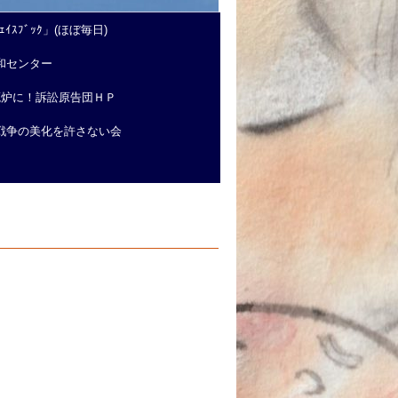
ｲｽﾌﾞｯｸ」(ほぼ毎日)
和センター
廃炉に！訴訟原告団ＨＰ
戦争の美化を許さない会