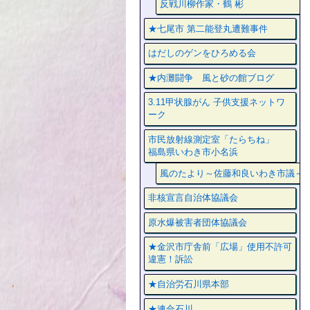
反戦川柳作家・鶴 彬
★七尾市 第二能登丸遭難事件
はだしのゲンをひろめる会
★内灘闘争 風と砂の館ブログ
3.11甲状腺がん 子供支援ネットワ
ーク
市民放射線測定室「たらちね」
福島県いわき市小名浜
風のたより～佐藤和良いわき市議～
非核宣言自治体協議会
原水爆被害者団体協議会
★金沢市庁舎前「広場」使用不許可
違憲！訴訟
★自治労石川県本部
★連合石川