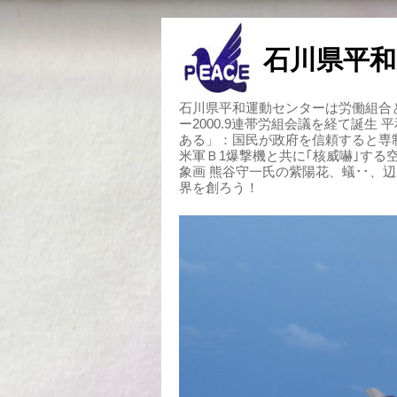
石川県平和
石川県平和運動センターは労働組合と
ー2000.9連帯労組会議を経て誕生
ある」：国民が政府を信頼すると専
米軍Ｂ1爆撃機と共に｢核威嚇｣す
象画 熊谷守一氏の紫陽花、蟻･･、
界を創ろう！