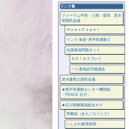
リンク集
フォーラム平和・人権・環境 原水
禁国民会議
ＮｅｗｓＰａｐｅｒ
リンク 単産･県平和運動Ｃ
全国基地問題ネット
ＮＯ！オスプレイ
ヘリ基地反対協議会
原水爆禁止国民会議
★県平和運動センター機関紙
「PEACE 石川」
★石川県教職員組合ＨＰ
県教組（あちこちリンク）
いしかわ教育総研