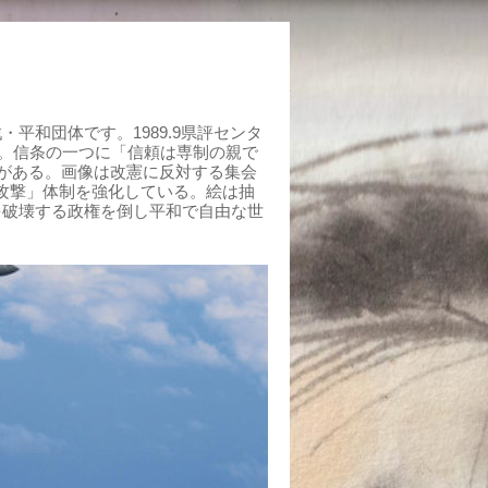
平和団体です。1989.9県評センタ
組む。信条の一つに「信頼は専制の親で
がある。画像は改憲に反対する集会
制攻撃」体制を強化している。絵は抽
を破壊する政権を倒し平和で自由な世