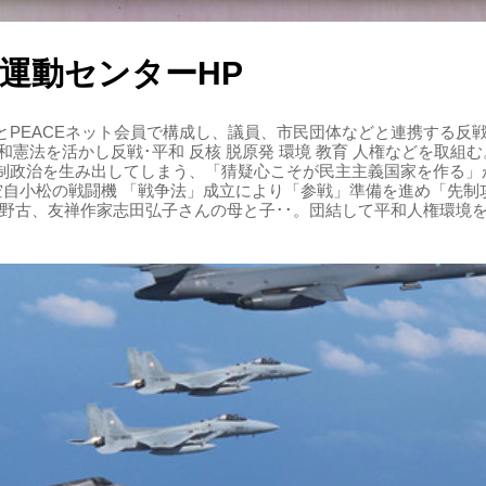
運動センターHP
PEACEネット会員で構成し、議員、市民団体などと連携する反戦・
 平和憲法を活かし反戦･平和 反核 脱原発 環境 教育 人権などを取
制政治を生み出してしまう、「猜疑心こそが民主主義国家を作る」
る空自小松の戦闘機 「戦争法」成立により「参戦」準備を進め「先
辺野古、友禅作家志田弘子さんの母と子･･。団結して平和人権環境