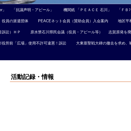
er」
「抗議声明・アピール」
機関紙 「ＰＥＡＣＥ 石川」
「ＦＢﾌｪ
役員の派遣団体
PEACEネット会員（賛助会員）入会案内
地区平
音訴訟）ＨＰ
原水禁石川県民会議（役員・アピール等）
志賀原発を
市役所前「広場」使用不許可違憲！訴訟
大東亜聖戦大碑の撤去を求め、
活動記録・情報