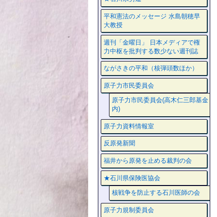
平和憲法のメッセージ 水島朝穂早
大教授
週刊「金曜日」 日本メディアで権
力中枢を批判する数少ない週刊誌
ながさきの平和（核弾頭数ほか）
原子力市民委員会
原子力市民委員会(高木仁三郎基金
内)
原子力資料情報室
反原発新聞
福井から原発を止める裁判の会
★石川県保険医協会
核戦争を防止する石川医師の会
原子力規制委員会