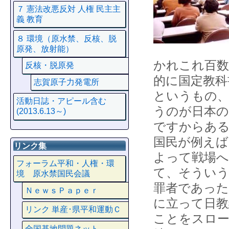
７ 憲法改悪反対 人権 民主主
義 教育
８ 環境（原水禁、反核、脱
原発、放射能）
かれこれ百数
反核・脱原発
的に国定教科
志賀原子力発電所
というもの、
活動日誌・アピール含む
うのが日本の
(2013.6.13～)
ですからある
国民が例えば
リンク集
よって戦場
フォーラム平和・人権・環
て、そういう
境 原水禁国民会議
罪者であっ
ＮｅｗｓＰａｐｅｒ
に立って日教
リンク 単産･県平和運動Ｃ
ことをスロ
全国基地問題ネット