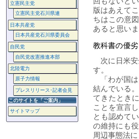
回もないとい
立憲民主党
版はあえて
立憲民主党石川県連
ちはこの意
日本共産党
あると思い
日本共産党石川県委員会
教科書の優劣
自民党
自民党改憲推進本部
次に日米安
す。
北陸電力
「わが国は
原子力情報
結んでいる。
プレスリリース･記者会見
てきたときに
このサイトを「ご案内」
ことを宣言
サイトマップ
とも認めてい
の維持にも役
周辺事態法に