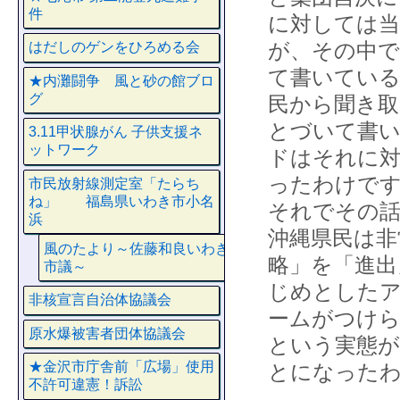
件
に対しては当
が、その中で
はだしのゲンをひろめる会
て書いている
★内灘闘争 風と砂の館ブロ
グ
民から聞き取
とづいて書い
3.11甲状腺がん 子供支援ネ
ットワーク
ドはそれに
ったわけで
市民放射線測定室「たらち
ね」 福島県いわき市小名
それでその
浜
沖縄県民は非
風のたより～佐藤和良いわき
略」を「進出
市議～
じめとしたア
非核宣言自治体協議会
ームがつけら
原水爆被害者団体協議会
という実態が
★金沢市庁舎前「広場」使用
とになった
不許可違憲！訴訟