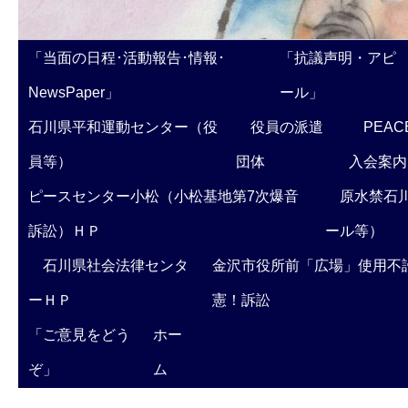
「当面の日程･活動報告･情報･
「抗議声明・アピ
NewsPaper」
ール」
石川県平和運動センター（役
役員の派遣
PEAC
員等）
団体
入会案内
ピースセンター小松（小松基地第7次爆音
原水禁石川
訴訟）ＨＰ
ール等）
石川県社会法律センタ
金沢市役所前「広場」使用不
ーＨＰ
憲！訴訟
「ご意見をどう
ホー
ぞ」
ム