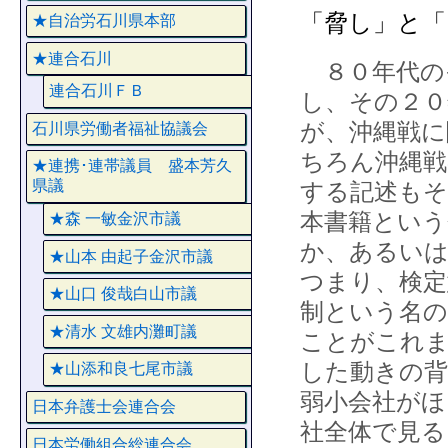
「脅し」と「
★自治労石川県本部
★連合石川
８０年代の
連合石川ＦＢ
し、その２０
が、沖縄戦に
石川県労働者福祉協議会
ちろん沖縄戦
★連携･連帯議員 盛本芳久
県議
する記述もそ
本書籍とい
★森 一敏金沢市議
か、あるい
★山本 由起子金沢市議
つまり、検定
★山口 俊哉白山市議
制という名の
★清水 文雄内灘町議
ことがこれ
した動きの背
★山添和良七尾市議
弱小会社がほ
日本弁護士会連合会
社全体で見
日本労働組合総連合会