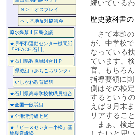
続いている
ＮＯ！オスプレイ
歴史教科書の
ヘリ基地反対協議会
原水爆禁止国民会議
さて本題の
が、中学校で
★県平和運動センター機関紙
「PEACE 石川」
なっている扶
ています。検
★石川県教職員組合ＨＰ
官、もちろん
県教組（あちこちリンク）
指導要領に則
いしかわ教育総研
側はその検定
★石川県高等学校教職員組合
するというの
えば３月末ま
★全国一般労組
リアするこ
★全港湾労組七尾
まぁ、検定
★「ピースセンター小松」基
したいと思い
地爆音訴訟