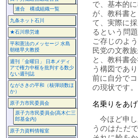
で、基本的に
連合 構成組織一覧
が、教科書
九条ネット石川
て、実際に採
るという問
★石川県労連
ご存じのよう
平和憲法のメッセージ 水島
民党の文教族
朝穂早大教授
と、教科書会
週刊「金曜日」 日本メディ
う構図であ
アで権力中枢を批判する数少
ない週刊誌
前に自分でコ
ながさきの平和（核弾頭数ほ
の現状です。
か）
名乗りをあげ
原子力市民委員会
原子力市民委員会(高木仁三
今ほど申し
郎基金内)
うのはただ
原子力資料情報室
それに輪をか