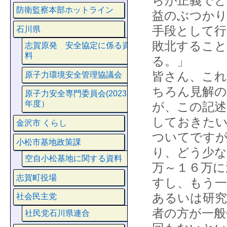
らが正義でど
防衛監察本部ホットライン
益のぶつかり
手段として
石川県
敗北すること
志賀原発 安全協定に係る資
料
る。」
皆さん、こ
原子力環境安全管理協議会
ちろん見解
原子力安全専門委員会(2023
年度）
が、この記述
しておきたい
金沢市 くらし
ついてですが
小松市基地政策課
り、どう少な
空自小松基地に関する資料
万～１６万に
志賀町役場
すし、もう一
あるいは研究
社会民主党
者の方が一般
社民党石川県連合