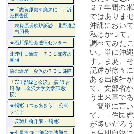
２７年間の米
★「志賀原発を廃炉に！」訴
ではありませ
訟原告団
沖縄において
志賀原発廃炉訴訟 北野進原
告団長
私はかつて、
調べてみた
★石川県社会法律センター
い。単に沖
北陸中日新聞 ７３１部隊の
す。まあ、そ
真相
記述が徐々に
負の遺産 金沢の７３１部隊
ある出版社が
「731 部隊と金沢」 講 師 古
て、文部省か
畑 徹 （金沢大学文学部 教
授）
う出来事であ
簡単に言い
★鶴彬（つるあきら） 公式
サイト
て、「住民虐
反戦川柳作家・鶴 彬
が多いだろ
と集団自決
★七尾市 第二能登丸遭難事