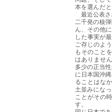
本を選んだ
最近公表さ
二千発の核
ん、その他
した事実が
ご存じのよう
もそのこと
はありませ
多少の正当性
に日本国沖縄
ることはな
土並みにな
ことがその
す。
同じ日本であ