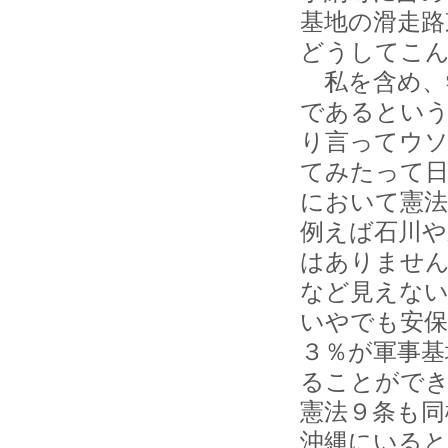
基地の滑走路
どうしてこ
私を含め、
であるとい
り言ってウ
てみたって日
において憲
例えば石川や
はありません
など見えな
いやでも安
３％が軍事基
ることがで
憲法９条も同
沖縄にいる