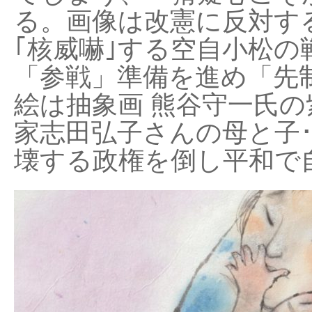
る。画像は改憲に反対する
｢核威嚇｣する空自小松の
「参戦」準備を進め「先
絵は抽象画 熊谷守一氏の
家志田弘子さんの母と子
壊する政権を倒し平和で