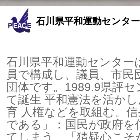
石川県平和運動センター
石川県平和運動センターは
員で構成し、議員、市民
団体です。1989.9県評セ
て誕生 平和憲法を活かし反
育 人権などを取組む。
である」：国民が政府を
てしまう、「猜疑心こそ