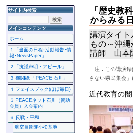
「歴史教
サイト内検索
からみる
メインコンテンツ
講演タイト
ホーム
もの～沖縄
１「当面の日程･活動報告･情
講師 山本
報･NewsPaper」
２「抗議声明・アピール」
注．この講演録
さない県民集会」
３ 機関紙 「PEACE 石川」
４ フェイスプック(ほぼ毎日)
近代教育の闇
５ PEACEネット石川（賛助
会員）入会案内
６ 反戦・平和
航空自衛隊小松基地