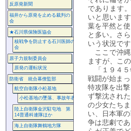
反原発新聞
であります。
福井から原発を止める裁判の
いと思います
会
葉を平然と使
★石川県保険医協会
と多い。さら
核戦争を防止する石川医師の
いう状況です
会
ここで沖縄
原子力規制委員会
ますが、こ
原発の運転状況
「１９４５
戦闘が始まっ
防衛省 統合幕僚監部
特攻隊を出撃
航空自衛隊小松基地
ず撃沈された
小松基地の墜落、事故年表
の少女たちま
陸上自衛隊金沢駐屯地 第
い、日本軍の
14普通科連隊ほか
争は悲劇であ
海上自衛隊舞鶴地方隊